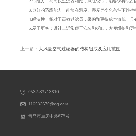
2.低阻力：与高效过滤器相比，风阻较低，能够保持较好
3.良好的适应能力：能够在温度、湿度等变化条件下维持
4.经济性：相对于高效过滤器，采购和更换成本较低，具
5.易于更换：设计上通常便于安装和拆卸，方便维护和更
上一篇：
大风量空气过滤器的结构组成及应用范围
0532-83713810
116632670@qq.com
青岛市重庆中路878号