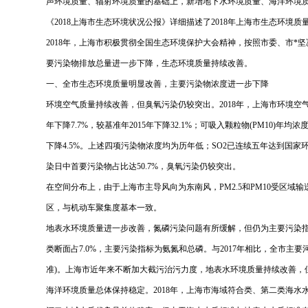
声环境质量、辐射环境质量的基础上，新增地下水环境质量、海洋环境
《2018上海市生态环境状况公报》详细描述了2018年上海市生态环
2018年，上海市积极贯彻全国生态环境保护大会精神，按照市委、市
要污染物排放总量进一步下降，生态环境质量持续改善。
一、全市生态环境质量明显改善，主要污染物浓度进一步下降
环境空气质量持续改善，但臭氧污染仍较突出。2018年，上海市环境空气质量指数(
年下降7.7%，较基准年2015年下降32.1%；可吸入颗粒物(PM10)年均浓度
下降4.5%。上述四项污染物浓度均为历年低；SO2已连续五年达到国家
染日中首要污染物占比达50.7%，臭氧污染仍较突出。
在空间分布上，由于上海市主导风向为东南风，PM2.5和PM10受区
区，与机动车聚集度基本一致。
地表水环境质量进一步改善，氮磷污染问题有所缓解，但仍为主要污染指标。2
类断面占7.0%，主要污染指标为氨氮和总磷。与2017年相比，全市主要
准)。上海市近年来不断加大截污治污力度，地表水环境质量持续改善，
海洋环境质量总体保持稳定。2018年，上海市海域符合类、第二类海水水