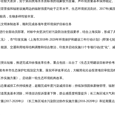
在较大差异，劣于第四类海水水质标准的现象较为普遍。声环境质量基本保持稳定。2
背景值和辐射设施周边的辐射强度均处于正常水平。生态环境状况良好。2017年(截至本
盖度较高，生物多样性较丰富。
态文明体制改革，顺利完成各项年度环境保护目标任务
进行全面动员部署。对标中央坚决打好污染防治攻坚战要求，结合上海实际，形成了具有上
市*印发实施《上海市2018年-2020年环境保护和建设三年行动计划》(即第七轮环保
能源、交通和用地等结构调整和综合整治，印发并启动实施11个专项行动(优“化”、
环境突出短板，推进完成30余项改革任务。重点包括：出台了《生态文明建设目标评价
。发布本市生态保护红线划定方案。落实环评改革试点，大幅简化社会投资项目审批流
工作实施方案》。启动新一轮生态环境机构改革。
可与总量减排工作持续推进，超额完成年度污染减排目标；持续加强固体废物管理、辐
河道黑臭基本消除，环境信访投诉显著下降，群众感受度明显提升；长三角区域大气和
17-2020年)》《长三角区域水污染防治协作实施方案(2018-2020年)》和近期