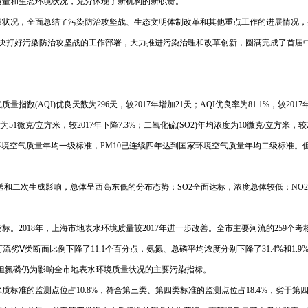
质量和生态环境状况，充分体现了新机构的新职责。
境质量状况，全面总结了污染防治攻坚战、生态文明体制改革和其他重点工作的进展情
*坚决打好污染防治攻坚战的工作部署，大力推进污染治理和改革创新，圆满完成了首
AQI)优良天数为296天，较2017年增加21天；AQI优良率为81.1%，较2017年上
为51微克/立方米，较2017年下降7.3%；二氧化硫(SO2)年均浓度为10微克/立方米，较2
环境空气质量年均一级标准，PM10已连续四年达到国家环境空气质量年均二级标准。但
域输送和二次生成影响，总体呈西高东低的分布态势；SO2全面达标，浓度总体较低；N
018年，上海市地表水环境质量较2017年进一步改善。全市主要河流的259个考核断面
河流劣Ⅴ类断面比例下降了11.1个百分点，氨氮、总磷平均浓度分别下降了31.4%和1
但氮磷仍为影响全市地表水环境质量状况的主要污染指标。
质标准的监测点位占10.8%，符合第三类、第四类标准的监测点位占18.4%，劣于第