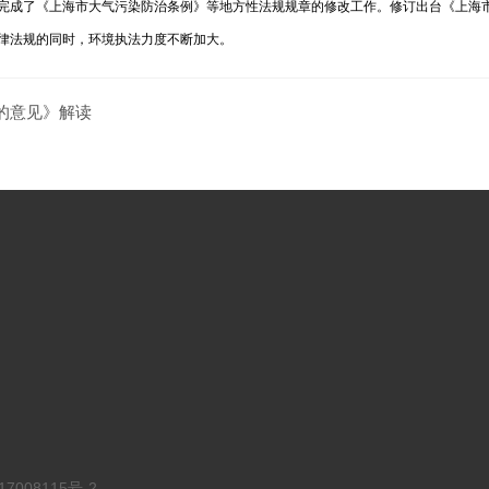
际，完成了《上海市大气污染防治条例》等地方性法规规章的修改工作。修订出台《上
律法规的同时，环境执法力度不断加大。
的意见》解读
7008115号-2