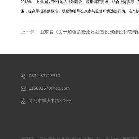
2018年，上海加快*环保地方法制建设。根据国家要求，结合上海实
围，提高举报奖励标准，鼓励和引导公众参与监督环境违法行为。在*法
上一篇：
山东省《关于加强危险废物处置设施建设和管理
0532-83713810
116632670@qq.com
青岛市重庆中路878号
2026青岛清永净化设备有限公司版权所有
备案号：鲁ICP备1