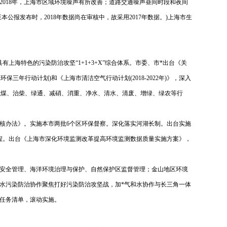
018年，上海市区域环境噪声有所改善；道路交通噪声昼间时段和夜间
公报发布时，2018年数据尚在审核中，故采用2017年数据。)上海市生
海特色的污染防治攻坚“1+1+3+X”综合体系。市委、市*出台《关
三年行动计划)和《上海市清洁空气行动计划(2018-2022年)》，深入
减煤、治柴、绿通、减硝、消重、净水、清水、清废、增绿、绿农等行
考核办法》。实施本市两批6个区环保督察。深化落实河湖长制。出台实施
程。出台《上海市深化环境监测改革提高环境监测数据质量实施方案》，
射安全管理、海洋环境治理与保护、自然保护区监督管理；金山地区环境
水污染防治协作聚焦打好污染防治攻坚战，加*气和水协作与长三角一体
重点任务清单，滚动实施。