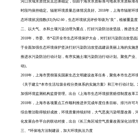
河口水域水质优良且总体稳定，但由于海水水质标准与地表水水质标准存
时段均保持稳定。辐射环境质量总体情况良好。2018年，上海市辐射环境
态环境状况指数(EI)为62.60，生态环境状况评价等级为“良”，植被覆
二、以大气、水和土壤污染治理为重点，打好污染防治攻坚战，推进生
2018年，市委、市*召开全市生态环境保护大会，对打好污染防治攻坚战
于全面加强生态环境保护坚决打好污染防治攻坚战建设美丽上海的实施意见》，
推进水污染防治行动计划，有序实施土壤污染防治行动计划。聚焦产业、
动)。
2018年，上海市贯彻落实国家生态文明建设改革任务，聚焦本市生态
《关于建立*本市生活垃圾全程分类体系的实施方案》和三年行动计划
加强环境监测机构监督管理。出台《上海市生态环境损害赔偿制度改革
2018年，上海市各项重点工作顺利推进并完成年度任务目标。排污许
综合整治取得较好成效，环境质量持续好转，大气恶臭污染明显改善，
化发展合作平台的联动对接，出台《长三角区域空气质量改善深化治理方案(20
三、*环保地方法制建设，加大环境执法力度