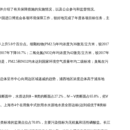
况，并介绍了有关保障措施的实施情况，以及公众参与和监督情况。
届中国进口博览会各项环境保障工作，较好地完成了年度各项目标任务，主
升5.8个百分点。细颗粒物(PM2.5)年均浓度为36微克/立方米，较2017
017年下降16.7%；二氧化氮(NO2)年均浓度为42微克/立方米，较2017年
是，PM2.5和NO2均未达到国家环境空气质量年均二级标准；臭氧在污
O2总体呈市中心向周边区域递减的趋势，浦西地区浓度总体高于浦东地
中，水质达到Ⅱ～Ⅲ类的断面占27.2%，Ⅳ～Ⅴ类断面占65.8%，劣Ⅴ
.9%。上海市4个在用集中式饮用水水源地水质全部达标(达到或优于Ⅲ类标
四类标准的监测点位占70.8%，主要污染指标为无机氮和活性磷酸盐。长江