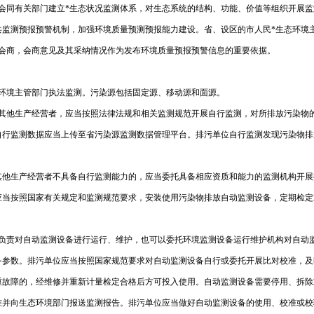
会同有关部门建立*生态状况监测体系，对生态系统的结构、功能、价值等组织开展
共监测预报预警机制，加强环境质量预测预报能力建设。省、设区的市人民*生态环境
门会商，会商意见及其采纳情况作为发布环境质量预报预警信息的重要依据。
环境主管部门执法监测。污染源包括固定源、移动源和面源。
和其他生产经营者，应当按照法律法规和相关监测规范开展自行监测，对所排放污染物
自行监测数据应当上传至省污染源监测数据管理平台。排污单位自行监测发现污染物排
其他生产经营者不具备自行监测能力的，应当委托具备相应资质和能力的监测机构开展
应当按照国家有关规定和监测规范要求，安装使用污染物排放自动监测设备，定期检定
位负责对自动监测设备进行运行、维护，也可以委托环境监测设备运行维护机构对自动
备参数。排污单位应当按照国家规范要求对自动监测设备自行或委托开展比对校准，及
重故障的，经维修并重新计量检定合格后方可投入使用。自动监测设备需要停用、拆除
准并向生态环境部门报送监测报告。排污单位应当做好自动监测设备的使用、校准或校