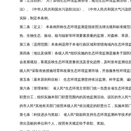
条〔立法目的〕 为了加强生态环境监测管理，规范生态环境监测活动
法》、《中华人民共和国水污染防治法》、《中华人民共和国大气污染
实际，制定本条例。
第二条〔定义〕 本条例所称生态环境监测是指依照法律法规和标准规
热、生物生态、振动、核与辐射等环境要素质量的监测，对森林、草原
第三条〔适用范围〕本条例适用于本省行政区域和管辖海域内生态环境
第四条〔地位及保障〕各级人民*组织实施的生态环境监测是服务于国民
会发展规划，客观反映生态环境质量状况及变化趋势，及时发布监测信息
级人民*采取有效措施培育和发展生态环境监测市场，开放服务性环境
第五条〔基本原则和目标〕 生态环境监测坚持依法监测、科学监测、诚
第六条〔管理体制〕 省人民*生态环境主管部门统一负责全省生态环境
职责分工，组织实施本部门职责范围内的其他监测活动。设区的市人民
的市人民*其他有关部门按照本级人民*依法规定的职责分工，实施本部
第七条〔科技进步与奖励〕 省人民*鼓励和支持生态环境监测科学技术
突出贡献的单位和个人，按照有关规定给予表彰、奖励。