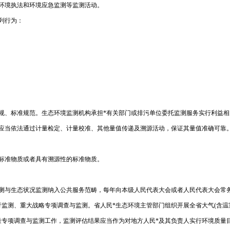
环境执法和环境应急监测等监测活动。
列行为：
规、标准规范。生态环境监测机构承担*有关部门或排污单位委托监测服务实行利益
具应当依法通过计量检定、计量校准、其他量值传递及溯源活动，保证其量值准确可靠
标准物质或者具有溯源性的标准物质。
监测与生态状况监测纳入公共服务范畴，每年向本级人民代表大会或者人民代表大会常
监测、重大战略专项调查与监测。省人民*生态环境主管部门组织开展全省大气(含温
量专项调查与监测工作，监测评估结果应当作为对地方人民*及其负责人实行环境质量