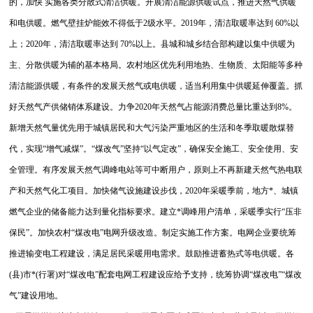
的，加快 实施各类分散式清洁供暖。开展清洁能源供暖试点，推进天然气供暖
和电供暖。燃气壁挂炉能效不得低于2级水平。2019年，清洁取暖率达到 60%以
上；2020年，清洁取暖率达到 70%以上。县城和城乡结合部构建以集中供暖为
主、分散供暖为辅的基本格局。农村地区优先利用地热、生物质、太阳能等多种
清洁能源供暖，有条件的发展天然气或电供暖，适当利用集中供暖延伸覆盖。抓
好天然气产供储销体系建设。力争2020年天然气占能源消费总量比重达到8%。
新增天然气量优先用于城镇居民和大气污染严重地区的生活和冬季取暖散煤替
代，实现“增气减煤”。“煤改气”坚持“以气定改”，确保安全施工、安全使用、安
全管理。有序发展天然气调峰电站等可中断用户，原则上不再新建天然气热电联
产和天然气化工项目。加快储气设施建设步伐，2020年采暖季前，地方*、城镇
燃气企业的储备能力达到量化指标要求。建立*调峰用户清单，采暖季实行“压非
保民”。加快农村“煤改电”电网升级改造。制定实施工作方案。电网企业要统筹
推进输变电工程建设，满足居民采暖用电需求。鼓励推进蓄热式等电供暖。各
(县)市*(行署)对“煤改电”配套电网工程建设应给予支持，统筹协调“煤改电”“煤改
气”建设用地。