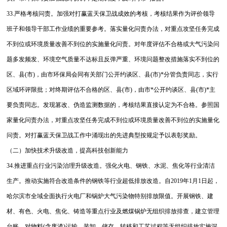
33.严格考核问责。加强对打赢蓝天保卫战成效的考核，考核结果作为评价领导
班子和领导干部工作业绩的重要参考。落实量化问责办法，对重点攻坚任务完成
不到位或环境质量改善不到位的实施量化问责。对年度评估不合格或大气污染问
题多发频发、环境空气质量不达标且反弹严重、环境问题整改措施落实不到位的
区、县(市)，由市环保局会同有关部门公开约谈区、县(市)*分管负责同志，实行
区域环评限批；对终期评估不合格的区、县(市)，由市*公开约谈区、县(市)*主
要负责同志。发现篡改、伪造监测数据的，考核结果直接认定为不合格。参照国
家量化问责办法，对重点攻坚任务完成不到位或环境质量改善不到位的实施量化
问责。对打赢蓝天保卫战工作中涌现出的先进典型按规定予以表彰奖励。
（二）加快技术升级改造，提高科技创新能力
34.推进重点行业污染治理升级改造。强化火电、钢铁、水泥、焦化等行业清洁
生产。推动实施符合改造条件的钢铁等行业超低排放改造。自2019年1月1日起，
哈尔滨市全域全面执行火电厂和锅炉大气污染物特别排放限值。开展钢铁、建
材、有色、火电、焦化、铸造等重点行业及燃煤锅炉无组织排放排查，建立管理
台账。对物料(含废渣)运输、装卸、储存、转移和工艺过程等无组织排放实施深