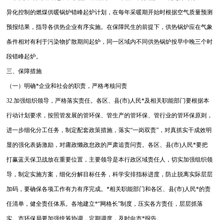
异化控制的燃煤供暖锅炉错峰起炉计划，在每年采暖期开始时根据空气质量预测
预报结果，指导各供热企业有序实施。在保障民生的前提下，供热锅炉应在气象
条件相对有利于污染物扩散期间起炉，同一区域内不同供热锅炉按早中晚三个时
段错峰起炉。
三、保障措施
（一）明确*企业和社会的职责，严格考核问责
32.加强组织领导，严格落实责任。各区、县(市)人民*及相关职能部门要根据本
行动计划要求，按照管发展的管环保、管生产的管环保、管行业的管环保原则，
进一步细化分工任务，制定配套政策措施，落实“一岗双责”，对真抓实干成效明
显的强化表扬激励，对庸政懒政怠政的严肃追责问责。各区、县(市)人民*要把
打赢蓝天保卫战放在重要位置，主要领导是本行政区域责任人，切实加强组织领
导，制定实施方案，细化分解目标任务，科学安排指标进度，防止脱离实际层层
加码，要确保各项工作有力有序完成。*相关职能部门和各区、县(市)人民*的责
任清单，健全责任体系。各地建立*“网格长”制度，压实各方责任，层层抓落
实。市环保局要加强统筹协调，定期调度，及时向市*报告。