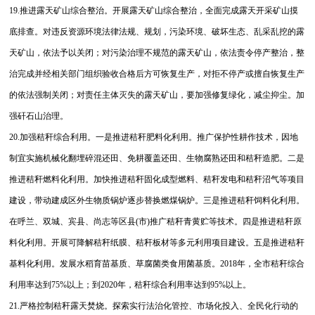
19.推进露天矿山综合整治。开展露天矿山综合整治，全面完成露天开采矿山摸
底排查。对违反资源环境法律法规、规划，污染环境、破坏生态、乱采乱挖的露
天矿山，依法予以关闭；对污染治理不规范的露天矿山，依法责令停产整治，整
治完成并经相关部门组织验收合格后方可恢复生产，对拒不停产或擅自恢复生产
的依法强制关闭；对责任主体灭失的露天矿山，要加强修复绿化，减尘抑尘。加
强矸石山治理。
20.加强秸秆综合利用。一是推进秸秆肥料化利用。推广保护性耕作技术，因地
制宜实施机械化翻埋碎混还田、免耕覆盖还田、生物腐熟还田和秸秆造肥。二是
推进秸秆燃料化利用。加快推进秸秆固化成型燃料、秸秆发电和秸秆沼气等项目
建设，带动建成区外生物质锅炉逐步替换燃煤锅炉。三是推进秸秆饲料化利用。
在呼兰、双城、宾县、尚志等区县(市)推广秸秆青黄贮等技术。四是推进秸秆原
料化利用。开展可降解秸秆纸膜、秸秆板材等多元利用项目建设。五是推进秸秆
基料化利用。发展水稻育苗基质、草腐菌类食用菌基质。2018年，全市秸秆综合
利用率达到75%以上；到2020年，秸秆综合利用率达到95%以上。
21.严格控制秸秆露天焚烧。探索实行法治化管控、市场化投入、全民化行动的