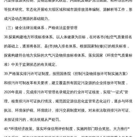
污染排放源头控制、货物运输多式联运、内燃机及锅炉清洁燃烧、秸秆综合利用
等技术研究。常态化开展哈大绥区域和城市源排放清单编制、源解析等工作，形
成污染动态溯源的基础能力。
（三）健全法律法规体系，严格依法监督管理
38.探索构建地方环境标准体系。以人体健康为目标，在对各市(地)空气质量排名
的基础上，逐渐将各区、县(市)纳入排名体系。根据国家制(修)订的相关标准，
探索构建符合地方实际的大气污染物排放标准体系。落实国家《环境空气质量标
准》中关于监测状态的有关规定。
39.严格落实排污许可证制度。按照国务院《控制污染物排放许可制实施方案》
和排污许可制改革有关要求，建立覆盖所有固定污染源的企业排放许可制度，
2020年底前，完成排污许可管理名录规定的行业许可证核发，实现“一证式”管
理。核查排污许可证执行情况，规范固定源信息化监管常态化运行，逐步与环境
执法、环境保护税、环境统计、排污交易制度对接。对未依法取得排污许可证、
未按证排污的，依法依规从严处罚。
40.*环境经济政策。落实环保信用评价制度，实施跨部门联合奖惩。大力推行*