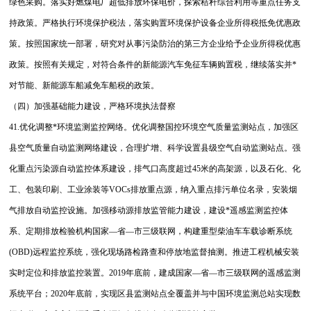
绿色采购。落实好燃煤电厂超低排放环保电价，探索秸秆综合利用等重点任务支
持政策。严格执行环境保护税法，落实购置环境保护设备企业所得税抵免优惠政
策。按照国家统一部署，研究对从事污染防治的第三方企业给予企业所得税优惠
政策。按照有关规定，对符合条件的新能源汽车免征车辆购置税，继续落实并*
对节能、新能源车船减免车船税的政策。
（四）加强基础能力建设，严格环境执法督察
41.优化调整*环境监测监控网络。优化调整国控环境空气质量监测站点，加强区
县空气质量自动监测网络建设，合理扩增、科学设置县级空气自动监测站点。强
化重点污染源自动监控体系建设，排气口高度超过45米的高架源，以及石化、化
工、包装印刷、工业涂装等VOCs排放重点源，纳入重点排污单位名录，安装烟
气排放自动监控设施。加强移动源排放监管能力建设，建设*遥感监测监控体
系、定期排放检验机构国家—省—市三级联网，构建重型柴油车车载诊断系统
(OBD)远程监控系统，强化现场路检路查和停放地监督抽测。推进工程机械安装
实时定位和排放监控装置。2019年底前，建成国家—省—市三级联网的遥感监测
系统平台；2020年底前，实现区县监测站点全覆盖并与中国环境监测总站实现数