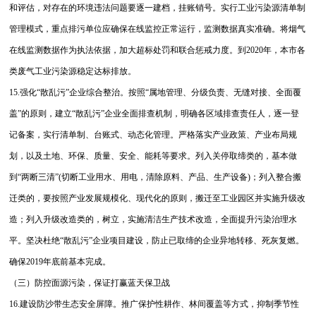
和评估，对存在的环境违法问题要逐一建档，挂账销号。实行工业污染源清单制
管理模式，重点排污单位应确保在线监控正常运行，监测数据真实准确。将烟气
在线监测数据作为执法依据，加大超标处罚和联合惩戒力度。到2020年，本市各
类废气工业污染源稳定达标排放。
15.强化“散乱污”企业综合整治。按照“属地管理、分级负责、无缝对接、全面覆
盖”的原则，建立“散乱污”企业全面排查机制，明确各区域排查责任人，逐一登
记备案，实行清单制、台账式、动态化管理。严格落实产业政策、产业布局规
划，以及土地、环保、质量、安全、能耗等要求。列入关停取缔类的，基本做
到“两断三清”(切断工业用水、用电，清除原料、产品、生产设备)；列入整合搬
迁类的，要按照产业发展规模化、现代化的原则，搬迁至工业园区并实施升级改
造；列入升级改造类的，树立，实施清洁生产技术改造，全面提升污染治理水
平。坚决杜绝“散乱污”企业项目建设，防止已取缔的企业异地转移、死灰复燃。
确保2019年底前基本完成。
（三）防控面源污染，保证打赢蓝天保卫战
16.建设防沙带生态安全屏障。推广保护性耕作、林间覆盖等方式，抑制季节性