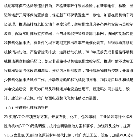
机动车环保不达标等违法行为。严格新车环保装置检验，在新车销售、检验、登
记等场所开展环保装置抽查，保证新车环保装置生产一致性。加强在用机动车污
染治理。推进高排放老旧柴油车深度治理，超标排放且具备条件的安装污染控制
装置、配备实时排放监控终端，并与环境保护等有关部门联网，协同控制颗粒物
和氮氧化物排放。有条件的城市定期更换出租车三元催化装置。加强非道路移动
机械污染防治。严格管控高排放非道路移动机械，2019年底前完成非道路移动机
械摸底调查和编码登记，划定非道路移动机械低排放控制区。推进排放不达标工
程机械等清洁化改造和淘汰。推动内河船舶改造，加强颗粒物排放控制，开展减
少氮氧化物排放试点工作。推动靠港船舶和飞机使用岸电。加快港口码头和机场
岸电设施建设，提高港口码头和机场岸电设施使用率。新建码头同步规划、设
计、建设岸电设施。推广地面电源替代飞机辅助动力装置。
（五）推进有机排放源管控
25.实施VOCs专项整治方案。开展石化、化工、包装印刷、工业涂装等行业挥发
性有机物(VOCs)污染调查，按行业明确整治方案和要求。加强源头控制，提高
VOCs含量低(无)的绿色原辅材料替代比例，推广先进工艺、设备，加强VOCs污