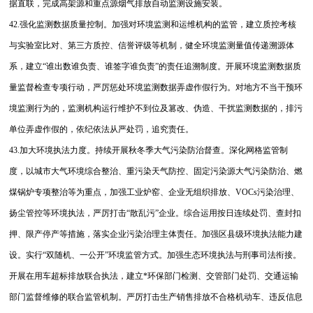
据直联，完成高架源和重点源烟气排放自动监测设施安装。
42.强化监测数据质量控制。加强对环境监测和运维机构的监管，建立质控考核
与实验室比对、第三方质控、信誉评级等机制，健全环境监测量值传递溯源体
系，建立“谁出数谁负责、谁签字谁负责”的责任追溯制度。开展环境监测数据质
量监督检查专项行动，严厉惩处环境监测数据弄虚作假行为。对地方不当干预环
境监测行为的，监测机构运行维护不到位及篡改、伪造、干扰监测数据的，排污
单位弄虚作假的，依纪依法从严处罚，追究责任。
43.加大环境执法力度。持续开展秋冬季大气污染防治督查。深化网格监管制
度，以城市大气环境综合整治、重污染天气防控、固定污染源大气污染防治、燃
煤锅炉专项整治等为重点，加强工业炉窑、企业无组织排放、VOCs污染治理、
扬尘管控等环境执法，严厉打击“散乱污”企业。综合运用按日连续处罚、查封扣
押、限产停产等措施，落实企业污染治理主体责任。加强区县级环境执法能力建
设。实行“双随机、一公开”环境监管方式。加强生态环境执法与刑事司法衔接。
开展在用车超标排放联合执法，建立*环保部门检测、交管部门处罚、交通运输
部门监督维修的联合监管机制。严厉打击生产销售排放不合格机动车、违反信息