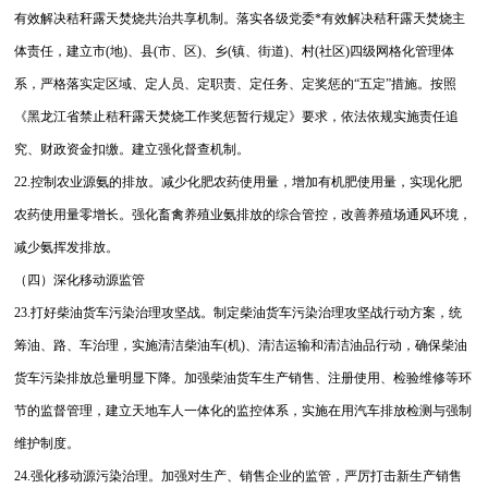
有效解决秸秆露天焚烧共治共享机制。落实各级党委*有效解决秸秆露天焚烧主
体责任，建立市(地)、县(市、区)、乡(镇、街道)、村(社区)四级网格化管理体
系，严格落实定区域、定人员、定职责、定任务、定奖惩的“五定”措施。按照
《黑龙江省禁止秸秆露天焚烧工作奖惩暂行规定》要求，依法依规实施责任追
究、财政资金扣缴。建立强化督查机制。
22.控制农业源氨的排放。减少化肥农药使用量，增加有机肥使用量，实现化肥
农药使用量零增长。强化畜禽养殖业氨排放的综合管控，改善养殖场通风环境，
减少氨挥发排放。
（四）深化移动源监管
23.打好柴油货车污染治理攻坚战。制定柴油货车污染治理攻坚战行动方案，统
筹油、路、车治理，实施清洁柴油车(机)、清洁运输和清洁油品行动，确保柴油
货车污染排放总量明显下降。加强柴油货车生产销售、注册使用、检验维修等环
节的监督管理，建立天地车人一体化的监控体系，实施在用汽车排放检测与强制
维护制度。
24.强化移动源污染治理。加强对生产、销售企业的监管，严厉打击新生产销售