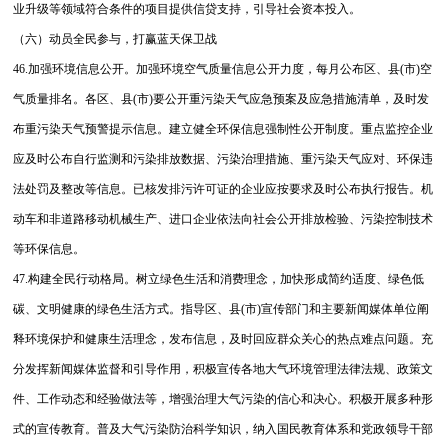
业升级等领域符合条件的项目提供信贷支持，引导社会资本投入。
（六）动员全民参与，打赢蓝天保卫战
46.加强环境信息公开。加强环境空气质量信息公开力度，每月公布区、县(市)空
气质量排名。各区、县(市)要公开重污染天气应急预案及应急措施清单，及时发
布重污染天气预警提示信息。建立健全环保信息强制性公开制度。重点监控企业
应及时公布自行监测和污染排放数据、污染治理措施、重污染天气应对、环保违
法处罚及整改等信息。已核发排污许可证的企业应按要求及时公布执行报告。机
动车和非道路移动机械生产、进口企业依法向社会公开排放检验、污染控制技术
等环保信息。
47.构建全民行动格局。树立绿色生活和消费理念，加快形成简约适度、绿色低
碳、文明健康的绿色生活方式。指导区、县(市)宣传部门和主要新闻媒体单位阐
释环境保护和健康生活理念，发布信息，及时回应群众关心的热点难点问题。充
分发挥新闻媒体监督和引导作用，积极宣传各地大气环境管理法律法规、政策文
件、工作动态和经验做法等，增强治理大气污染的信心和决心。积极开展多种形
式的宣传教育。普及大气污染防治科学知识，纳入国民教育体系和党政领导干部