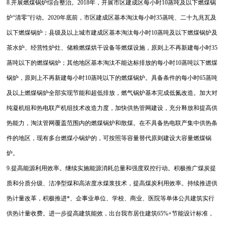
8.开展燃煤锅炉综合整治。2018年，开展市区建成区每小时10蒸吨及以下燃煤锅
炉“清零”行动。2020年底前，市区建成区基本淘汰每小时35蒸吨、二十九兆瓦及
以下燃煤锅炉；县级及以上城市建成区基本淘汰每小时10蒸吨及以下燃煤锅炉及
茶水炉、经营性炉灶、储粮燃煤烘干设备等燃煤设施，原则上不再新建每小时35
蒸吨以下的燃煤锅炉；其他地区基本淘汰不能达标排放的每小时10蒸吨以下燃煤
锅炉，原则上不再新建每小时10蒸吨以下的燃煤锅炉。具备条件的每小时65蒸吨
及以上燃煤锅炉全部实现节能和超低排放，燃气锅炉基本完成低氮改造。加大对
纯凝机组和热电联产机组技术改造力度，加快供热管网建设，充分释放和提高供
热能力，淘汰管网覆盖范围内的燃煤锅炉和散煤。在不具备热电联产集中供热条
件的地区，现有多台燃煤小锅炉的，可按照等容量替代原则建设大容量燃煤锅
炉。
9.提高能源利用效率。继续实施能源消耗总量和强度双控行动。积极推广煤炭提
质和分质分级、洁净型煤和高浓度水煤浆技术，提高煤炭利用效率。持续推进供
热计量改革，积极推进*、企事业单位、学校、商业、医院等单体公共建筑实行
供热计量收费。进一步提高建筑能效，出台我市居住建筑65%+节能设计标准，