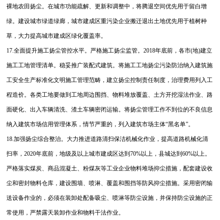
裸地农田扬尘。在城市功能疏解、更新和调整中，将腾退空间优先用于留白增
绿。建设城市绿道绿廊，城市建成区重污染企业搬迁退出土地优先用于植树种
草，大力提高城市建成区绿化覆盖率。
17.全面提升施工扬尘管控水平。严格施工扬尘监管。2018年底前，各市(地)建立
施工工地管理清单。稳妥推广装配式建筑。将施工工地扬尘污染防治纳入建筑施
工安全生产标准化文明施工管理范畴，建立扬尘控制责任制度，治理费用列入工
程造价。各类工地要做到工地周边围挡、物料堆放覆盖、土方开挖湿法作业、路
面硬化、出入车辆清洗、渣土车辆密闭运输。将扬尘管理工作不到位的不良信息
纳入建筑市场信用管理体系，情节严重的，列入建筑市场主体“黑名单”。
18.加强扬尘综合整治。大力推进道路清扫保洁机械化作业，提高道路机械化清
扫率，2020年底前，地级及以上城市建成区达到70%以上，县城达到60%以上。
严格落实煤炭、商品混凝土、粉煤灰等工业企业物料堆场抑尘措施，配套建设收
尘和密封物料仓库，建设围墙、喷淋、覆盖和围挡等防风抑尘措施。采用密闭输
送设备作业的，必须在装卸处配备吸尘、喷淋等防尘设施，并保持防尘设施的正
常使用，严禁露天装卸作业和物料干法作业。