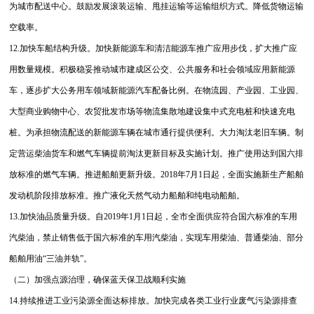
为城市配送中心。鼓励发展滚装运输、甩挂运输等运输组织方式。降低货物运输
空载率。
12.加快车船结构升级。加快新能源车和清洁能源车推广应用步伐，扩大推广应
用数量规模。积极稳妥推动城市建成区公交、公共服务和社会领域应用新能源
车，逐步扩大公务用车领域新能源汽车配备比例。在物流园、产业园、工业园、
大型商业购物中心、农贸批发市场等物流集散地建设集中式充电桩和快速充电
桩。为承担物流配送的新能源车辆在城市通行提供便利。大力淘汰老旧车辆。制
定营运柴油货车和燃气车辆提前淘汰更新目标及实施计划。推广使用达到国六排
放标准的燃气车辆。推进船舶更新升级。2018年7月1日起，全面实施新生产船舶
发动机阶段排放标准。推广液化天然气动力船舶和纯电动船舶。
13.加快油品质量升级。自2019年1月1日起，全市全面供应符合国六标准的车用
汽柴油，禁止销售低于国六标准的车用汽柴油，实现车用柴油、普通柴油、部分
船舶用油“三油并轨”。
（二）加强点源治理，确保蓝天保卫战顺利实施
14.持续推进工业污染源全面达标排放。加快完成各类工业行业废气污染源排查