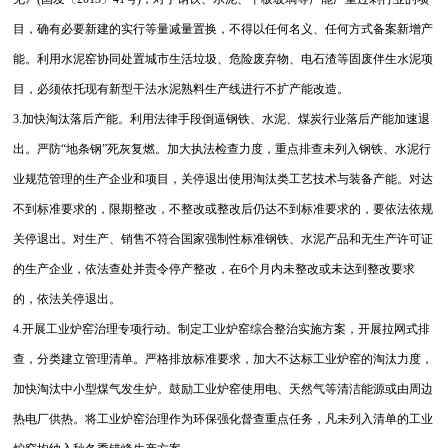
目，确有必要新建的实行等量减量置换，不得以任何名义、任何方式备案新增产
能。利用水泥窑协同处置城市生活垃圾、危险废弃物、电石渣等固废伴生水泥项
目，必须依托现有新型干法水泥熟料生产线进行不扩产能改造。
3.加快淘汰落后产能。利用法律手段倒逼钢铁、水泥、煤炭行业落后产能加速退
出。严防“地条钢”死灰复燃。加大执法检查力度，重点排查未列入钢铁、水泥行
业规范管理的生产企业和项目，关停退出使用淘汰类工艺技术与装备产能。对达
不到标准要求的，限期整改，不整改或整改后仍达不到标准要求的，要依法依规
关停退出。对生产、销售不符合国家强制性标准钢铁、水泥产品和无生产许可证
的生产企业，依法查处并责令停产整改，在6个月内未整改或未达到整改要求
的，依法关停退出。
4.开展工业炉窑治理专项行动。制定工业炉窑综合整治实施方案，开展拉网式排
查，分类建立管理清单。严格排放标准要求，加大不达标工业炉窑的淘汰力度，
加快淘汰中小型煤气发生炉。鼓励工业炉窑使用电、天然气等清洁能源或由周边
热电厂供热。将工业炉窑治理作为环保强化督查重点任务，凡未列入清单的工业