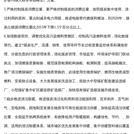
炉窑均纳入秋冬季错峰生产方案。
5.严格控制煤炭消费总量。要严格控制煤炭的消费总量，按照煤炭集中使用、清
洁利用的原则，重点削减非电力用煤，推进电能替代燃煤和燃油，到2020年，煤
炭占能源消费比重比2015年下降1.5个百分点以上。
6.加强散煤管控。调整优化高污染燃料禁燃区，控制高污染燃料使用，强化散煤
替代。建立*煤炭生产、流通、销售、使用等环节全过程质量监控体系和属地管
理、分级负责的行政管理体系，强化煤炭管理、市场监管、环境保护等部门联动
执法，加强燃煤质量检验，规范煤质检测机构抽检、检测制度，提高抽检频次。
推广清洁燃煤锅炉，实施生物质替换的，必须使用生物质锅炉、燃用生物质成型
燃料、安装除尘设备。大力发展煤炭洗选加工，鼓励大中型煤矿配套建设选煤
厂，小型煤矿集中矿区建设群矿选煤厂，加快现有煤矿选煤设施升级改造。
7.稳步推进清洁取暖。推进煤炭清洁化利用和清洁能源利用，宜并则并，宜气则
气，宜电则电，因地制宜发展生物质等可再生能源清洁供暖，加快提高清洁供暖
比重，全面提升热网系统效率，有效降低用户取暖能耗，构建绿色、节约、、协
调、适用的清洁取暖体系。城市城区优先发展集中供暖，集中供暖暂时难以覆盖