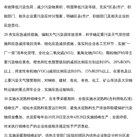
有效降低污染负荷，减少污染物累积，明显降低污染等级。充实*区县(市)*、职
能部门、相关企业重污染应对分预案，明确区县(市)*、职能部门及相关企业的
应急责任。
29.夯实应急减排措施。编制大气污染源排放清单，科学确定重污染天气管控措
施和应急减排项目清单。细化应急减排措施，落实到企业各工艺环节，实施“一
厂一策”清单化管理。全社会二氧化硫(SO2)、氮氧化物(NOX)、颗粒物(PM)等主
要污染物在黄色、橙色和红色预警级别的减排比例应分别达到10%、20%和30%
以上，挥发性有机物(VOCs)减排比例应达到10%、15%和20%以上。在黄色及以
上重污染天气预警期间，对钢铁、建材、焦化、有色、化工、矿山等涉及大宗物
料运输的重点用车企业，实施应急运输响应。
30.实施水泥熟料错峰生产。在冬季采暖期间，全面实施水泥熟料(含利用电石渣)
错峰生产，缩短水泥熟料装置运行时间，避免水泥熟料生产排放和取暖锅炉污染
物排放叠加。水泥窑每年自10月20日至次年4月20日实施错峰生产，全面停窑。
对未执行错峰生产的企业依据相关规定给予严厉查处。
31.实施采暖期错峰起炉。供热主管部门应组织辖区内供热企业制定分时分区差