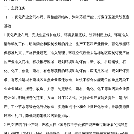
二、主要任务
（一）优化产业空间布局、调整能源结构、淘汰落后产能，打赢保卫蓝天战奠定
基础
1.优化产业布局。完成生态保护红线、环境质量底线、资源利用上线、环境准入
清单编制工作，明确禁止和限制发展的行业、生产工艺和产业目录。强化节能环
保标准约束，严格行业规范、准入管理，环境空气质量未达标地区应制订更严格
的产业准入门槛。积极推行区域、规划环境影响评价，新、改、扩建钢铁、石
化、化工、焦化、建材、有色等项目的环境影响评价，应满足区域、规划环评要
求。有序推进城市建成区重点企业搬迁改造。加快不符合功能定位的重点污染工
业企业退城、搬迁、改造、关停。制定钢铁、建材、焦化、化工等重污染企业搬
迁计划，明确搬迁的范围、方向、时序和方式。支持企业开展能效提升、清洁生
产、工业节水等绿色化升级改造，实施重点行业和企业循环化改造，推动资源循
环再生利用，降低能源消耗和污染物排放。
2.严控“两高”行业产能。严格执行《国务院关于化解产能严重过剩矛盾的指导意
见》(国发〔2013〕41号)，对于钢铁、水泥、平板玻璃等产能严重过剩行业的项