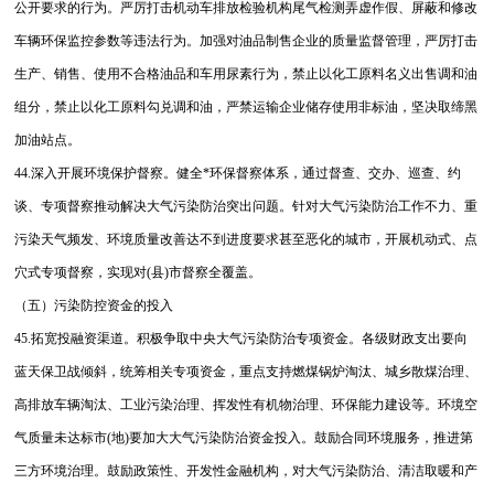
公开要求的行为。严厉打击机动车排放检验机构尾气检测弄虚作假、屏蔽和修改
车辆环保监控参数等违法行为。加强对油品制售企业的质量监督管理，严厉打击
生产、销售、使用不合格油品和车用尿素行为，禁止以化工原料名义出售调和油
组分，禁止以化工原料勾兑调和油，严禁运输企业储存使用非标油，坚决取缔黑
加油站点。
44.深入开展环境保护督察。健全*环保督察体系，通过督查、交办、巡查、约
谈、专项督察推动解决大气污染防治突出问题。针对大气污染防治工作不力、重
污染天气频发、环境质量改善达不到进度要求甚至恶化的城市，开展机动式、点
穴式专项督察，实现对(县)市督察全覆盖。
（五）污染防控资金的投入
45.拓宽投融资渠道。积极争取中央大气污染防治专项资金。各级财政支出要向
蓝天保卫战倾斜，统筹相关专项资金，重点支持燃煤锅炉淘汰、城乡散煤治理、
高排放车辆淘汰、工业污染治理、挥发性有机物治理、环保能力建设等。环境空
气质量未达标市(地)要加大大气污染防治资金投入。鼓励合同环境服务，推进第
三方环境治理。鼓励政策性、开发性金融机构，对大气污染防治、清洁取暖和产