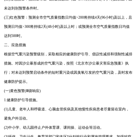
未达到别预警条件时。
(三)红色预警：预测全市空气质量指数日均值>200将持续4天(96小时)及以上，且
预测日均值>300将持续2天(48小时)及以上时；或预测全市空气质量指数日均值
达到500时。
二、应急措施
根据空气重污染预警级别，采取相应的健康防护引导、倡议性减排和强制性减排
措施。对因沙尘暴形成的空气重污染，按照《北京市沙尘暴灾害应急预案》执
行；对未达到预警启动条件的短时重污染或因臭氧引发的空气重污染，及时发布
健康防护提示。
(一)黄色预警(Ⅲ级响应)
1.健康防护引导措施。
(1)儿童、老年人和呼吸道、心脑血管疾病及其他慢性疾病患者尽量留在室内，
避免户外活动。
(2)中小学、幼儿园停止户外体育课、课间操、运动会等活动。
(3)环保、卫生计生、教育等部门和各区*分别按行业和属地管理要求，加强对空