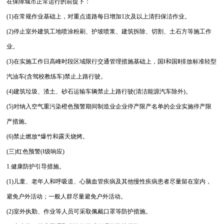
在保障城市正常运行的前提下：
(1)在常规作业基础上，对重点道路每日增加1次及以上清扫保洁作业。
(2)停止室外建筑工地喷涂粉刷、护坡喷浆、建筑拆除、切割、土石方等施工作
业。
(3)在实施工作日高峰时段区域限行交通管理措施基础上，国Ⅰ和国Ⅱ排放标准轻型
汽油车(含驾校教练车)禁止上路行驶。
(4)建筑垃圾、渣土、砂石运输车辆禁止上路行驶(清洁能源汽车除外)。
(5)对纳入空气重污染橙色预警期间制造业企业停产限产名单的企业实施停产限
产措施。
(6)禁止燃放*爆竹和露天烧烤。
(三)红色预警(Ⅰ级响应)
1.健康防护引导措施。
(1)儿童、老年人和呼吸道、心脑血管疾病及其他慢性疾病患者尽量留在室内，
避免户外活动；一般人群尽量避免户外活动。
(2)室外执勤、作业等人员可采取佩戴口罩等防护措施。