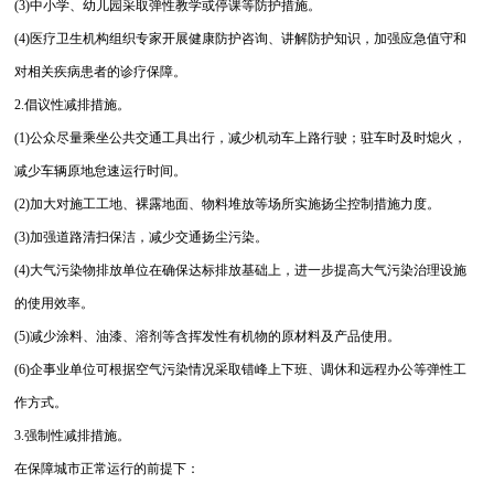
(3)中小学、幼儿园采取弹性教学或停课等防护措施。
(4)医疗卫生机构组织专家开展健康防护咨询、讲解防护知识，加强应急值守和
对相关疾病患者的诊疗保障。
2.倡议性减排措施。
(1)公众尽量乘坐公共交通工具出行，减少机动车上路行驶；驻车时及时熄火，
减少车辆原地怠速运行时间。
(2)加大对施工工地、裸露地面、物料堆放等场所实施扬尘控制措施力度。
(3)加强道路清扫保洁，减少交通扬尘污染。
(4)大气污染物排放单位在确保达标排放基础上，进一步提高大气污染治理设施
的使用效率。
(5)减少涂料、油漆、溶剂等含挥发性有机物的原材料及产品使用。
(6)企事业单位可根据空气污染情况采取错峰上下班、调休和远程办公等弹性工
作方式。
3.强制性减排措施。
在保障城市正常运行的前提下：