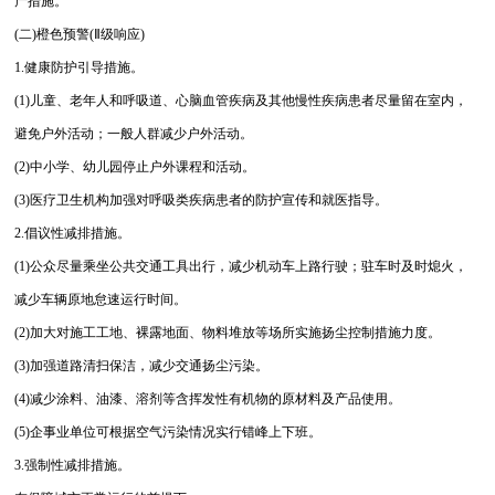
产措施。
(二)橙色预警(Ⅱ级响应)
1.健康防护引导措施。
(1)儿童、老年人和呼吸道、心脑血管疾病及其他慢性疾病患者尽量留在室内，
避免户外活动；一般人群减少户外活动。
(2)中小学、幼儿园停止户外课程和活动。
(3)医疗卫生机构加强对呼吸类疾病患者的防护宣传和就医指导。
2.倡议性减排措施。
(1)公众尽量乘坐公共交通工具出行，减少机动车上路行驶；驻车时及时熄火，
减少车辆原地怠速运行时间。
(2)加大对施工工地、裸露地面、物料堆放等场所实施扬尘控制措施力度。
(3)加强道路清扫保洁，减少交通扬尘污染。
(4)减少涂料、油漆、溶剂等含挥发性有机物的原材料及产品使用。
(5)企事业单位可根据空气污染情况实行错峰上下班。
3.强制性减排措施。