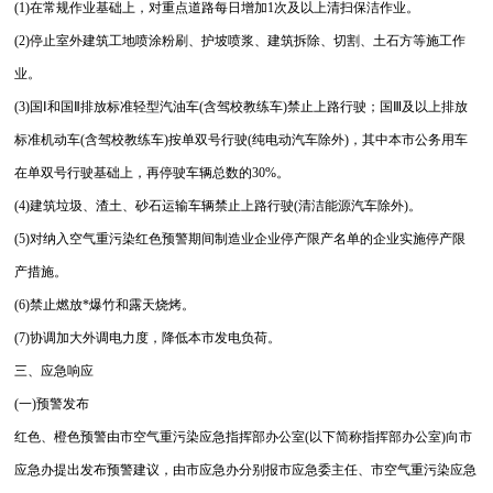
(1)在常规作业基础上，对重点道路每日增加1次及以上清扫保洁作业。
(2)停止室外建筑工地喷涂粉刷、护坡喷浆、建筑拆除、切割、土石方等施工作
业。
(3)国Ⅰ和国Ⅱ排放标准轻型汽油车(含驾校教练车)禁止上路行驶；国Ⅲ及以上排放
标准机动车(含驾校教练车)按单双号行驶(纯电动汽车除外)，其中本市公务用车
在单双号行驶基础上，再停驶车辆总数的30%。
(4)建筑垃圾、渣土、砂石运输车辆禁止上路行驶(清洁能源汽车除外)。
(5)对纳入空气重污染红色预警期间制造业企业停产限产名单的企业实施停产限
产措施。
(6)禁止燃放*爆竹和露天烧烤。
(7)协调加大外调电力度，降低本市发电负荷。
三、应急响应
(一)预警发布
红色、橙色预警由市空气重污染应急指挥部办公室(以下简称指挥部办公室)向市
应急办提出发布预警建议，由市应急办分别报市应急委主任、市空气重污染应急