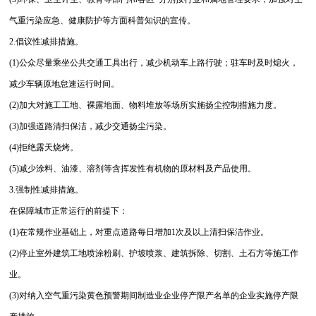
气重污染应急、健康防护等方面科普知识的宣传。
2.倡议性减排措施。
(1)公众尽量乘坐公共交通工具出行，减少机动车上路行驶；驻车时及时熄火，
减少车辆原地怠速运行时间。
(2)加大对施工工地、裸露地面、物料堆放等场所实施扬尘控制措施力度。
(3)加强道路清扫保洁，减少交通扬尘污染。
(4)拒绝露天烧烤。
(5)减少涂料、油漆、溶剂等含挥发性有机物的原材料及产品使用。
3.强制性减排措施。
在保障城市正常运行的前提下：
(1)在常规作业基础上，对重点道路每日增加1次及以上清扫保洁作业。
(2)停止室外建筑工地喷涂粉刷、护坡喷浆、建筑拆除、切割、土石方等施工作
业。
(3)对纳入空气重污染黄色预警期间制造业企业停产限产名单的企业实施停产限