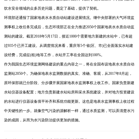
饮水安全领域的众多历史问题，奠定了基础，提供了契机。
环境部还通报了国家地表水水质自动站建设进展情况。继中央部署的大气环境监
测事权上收任务完成后，生态环境部正在全力推进2050个国家地表水水质自动监
测站的建设。截至2018年5月17日，接近1000个需要地方新建的水站中，已有超
过935个已开工建设。从调度情况来看，重庆等5个省(区、市)已全面落实水站建
设经费，完成征(租)地等工作，水站开工率在全国达到100%。
作为我国生态环境监测网络建设的重点内容之一，将在全国布设地表水水质自动
监测站2050个。为确保地表水监测数据的真实、准确、客观，从2017年8月起，
原环保部就已分阶段、分步骤开展国家地表水监测事权上收工作。国家负责新建
水站仪器设备配置；地方负责新建水站站房和采水系统建设，并对地方投资建设
的水站进行仪器设备填平补齐和系统功能更新。这也是地表水监测事权上收过程
中关键性的一步。就像空气污染的源解析一样，通过水质监测，可以弄清楚水污
染的成因，从而为水污染防治提供更加的措施。