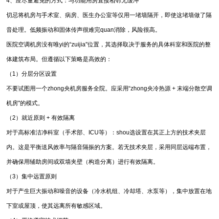
4、应尽量避免的方式：与功能用房直接相邻无缓冲
切忌将机房与手术室、病房、医生办公室等仅用一堵墙隔开，即使这堵墙做了隔
音处理。低频振动和固体传声很难完quan消除，风险很高。
医院空调机房没有唯yi的“zuijia"位置，其选择取决于服务的具体科室和医院的整
体建筑布局。但遵循以下策略是高效的：
（1）分层分区设置
不要试图用一个zhong央机房服务全院。应采用“zhong央冷热源 + 末端分散空调
机房"的模式。
（2）就近原则 + 有效隔离
对于高标准洁净科室（手术部、ICU等）：shou选设置在其正上方的技术夹层
内。这是平衡送风效率与隔音隔振的方案。若无技术夹层，采用同层远端布置，
并确保用辅助房间或双墙夹壁（构造分离）进行有效隔离。
（3）集中远置原则
对于产生巨大振动和噪音的设备（冷水机组、冷却塔、水泵等），集中放置在地
下室或屋顶，使其远离所有敏感区域。