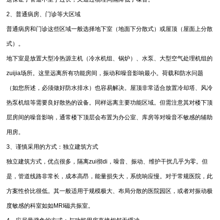
2、普通病房、门诊等大区域
普通病房和门诊这些区域一般选择地下室（地面下分散式）或屋顶（屋面上分散
式）。
地下室是放置大型冷热源主机（冷水机组、锅炉）、水泵、大型空气处理机组的
zuijia场所。这里远离所有功能房间，振动和噪音影响最小。荷载和防水问题
（如您所述，必须做好防水排水）也容易解决。屋顶非常适合放置冷却塔、风冷
热泵机组等需要良好散热的设备。同样远离主要功能区域。但需注意其对楼下顶
层房间的噪音影响，通常楼下顶层会布置为办公室、库房等对噪音不敏感的辅助
用房。
3、谨慎采用的方式：独立建筑方式
独立建筑方式，优点很多，隔离zui彻di，噪音、振动、维护干扰几乎为零。但
是，管道线路非常长，成本高昂，能量损失大，系统响应慢。对于常规医院，此
方案性价比很低。其一般适用于规模极大、布局分散的医院园区，或者对振动极
度敏感的科室如如MRI磁共振室。