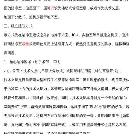
面的洁净室，但屋面下一层
可以
设为辅助或管理室层，或者作为技术夹层。
地面下分散式。把机房设于地下室。
三、独立建筑方式
该方式为在洁净室建筑之外如洁净手术室、ICU、实验室等单独建立机房，但其
距离洁净室
尽量
很近即使采用上述隔开方式，仍然要注意机房的防水、隔振和隔
声问题。
1、核心洁净区域（如手术部、ICU）
zuijia位置：技术夹层（吊顶上分散式）或同层辅助用房（辅助室隔开式）。
技术夹层是目前新建大型医院手术部等洁净科室主流且理想的做法。机房直接位
于洁净室上方的技术夹层内，风管可以最短距离垂直下行送入房间，极大减少了
风管长度和阻力，能耗低，效果好。同时，技术夹层本身就是一个天然的“辅助
室隔开式" 屏障，能有效隔离噪音和振动。这就平衡了“靠近"与“隔开"的矛盾。若
无法设置技术夹层，将机房布置在洁净区域同层的另一端，并用辅助用房（如库
房、办公间）作为缓冲（辅助室隔开式），或采用夹壁墙隔开式也是常见方案。
这保证了管道不至于过长，又通过物理间隔降低了噪音。