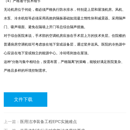
（4）严格遵守技术细节
无论机房位于何处，都必须严格执行防水排水，特别是上层和屋顶机房。风机、
水泵、冷水机组等必须采用高效的隔振基础如混凝土惰性块和减震器。采用隔声
门、吸声墙面、避免在隔墙上开门等总综合隔声措施。
对于综合医院来说，手术部的空调机房应放在手术层上方的技术夹层。住院楼的
普通病房空调机组可考虑放在地下室或设备层，通过竖井送风。医院的冷热源中
心应设在地下室或独立的能源中心。冷却塔则放在屋顶。
这种“分散与集中相结合，按需布置，严格隔离"的策略，能较好满足医院复杂、
严格且多样的环境控制需求。
文件下载
上一篇：
医用洁净装备工程EPC实施难点