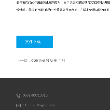
装气密阀门的作用是防止在消毒时，由于该房间或区域与其它房间共用
设计时，必须把“节能"作为一个重要条件来考虑，在满足使用功能的条
文件下载
上一篇：
铝框高效过滤器-百科
0532-83713810
116632670@qq.com