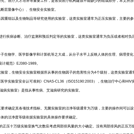
研究、医疗人才培养等重要工作，是各类医疗机构建设不能缺少的组成部分，本文所涉
机断层显像中心）、生物安全实验室。
重组以及生物制品等研究使用的实验室，这类实验室通常为正压实验室，主要的参考标准
A，进行疾病诊断、治疗监测和预后判定等的实验室，这类实验室通常为负压或者相对
分子生物学、医学影像学和计算机等之大成，从分子水平上反映人体的生理、病理变化
范》EJ380-1989。
验室，生物安全实验室根据所从事的生物因子的危害性分为4个级别，这类实验室通
11、《医学实验室安全认可准则》CNAS-CL36（ISO15190:2003），生物治疗
艾滋病实验室）是指从事性病、艾滋病研究的实验室。
艺要求确定其各项技术指标。无菌实验室的洁净等级通常为万级，主要的操作间可以设
具体的洁净度等级依据实验室的具体操作要求确定。
排风的正压十万级实验室换气次数应考虑局部排风量的大小确定。没有局部排风的正压万级