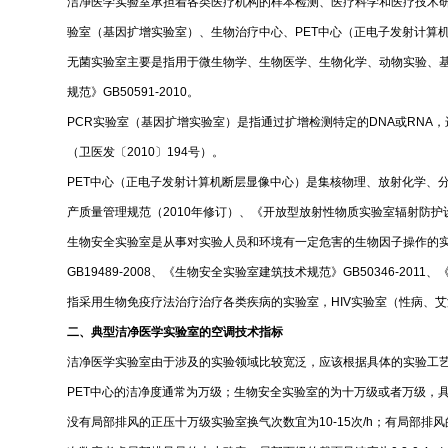
洁净医学实验室承担着各类医疗机构的样本检测、医疗科学和医疗技术
验室（基因扩增实验室）、生物治疗中心、PET中心（正电子发射计算
无菌实验室主要是指用于微生物学、生物医学、生物化学、动物实验、基因
规范》GB50591-2010。
PCR实验室（基因扩增实验室）是指通过扩增检测特定的DNA或RN
（卫医发〔2010〕194号）。
PET中心（正电子发射计算机断层显像中心）是集核物理、放射化学、
产质量管理规范（2010年修订）、《开放型放射性物质实验室辐射防护设计规
生物安全实验室是从事对实验人员和环境有一定危害的生物因子操作的实
GB19489-2008、《生物安全实验室建筑技术规范》GB50346-20
指采用生物免疫疗法治疗治疗各类疾病的实验室，HIV实验室（性病、
二、典型洁净医学实验室的空调技术指标
洁净医学实验室由于涉及的实验领域比较宽泛，应该根据具体的实验工
PET中心的洁净度通常为万级；生物安全实验室的为十万级或者万级，
没有局部排风的正压十万级实验室换气次数宜为10-15次/h；有局部