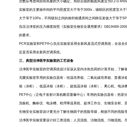
次数应考虑局部排风量的大小确定。局部百级的截面风速宜为0.2-0.4m/
实验室的主要操作间的平均照度宜大于等于300lx，辅助区的照度宜大于
大于等于10Pa，不同级别之间的相邻相通房间之间静压差值大于等于5
负压洁净室的压力梯度按照《实验室生物安全通用要求》GB19489-200
的要求。
PCR实验室和PET中心负压实验室采用全新风直流式空调系统，全送全排。
定是否采用全新风空调系统。
三、典型洁净医学实验室的工艺设备
洁净医学实验室的空调系统设计应该从室内冷热负荷的计算开始，了解
无菌实验室常用的实验仪器有：恒温培养箱、二氧化碳培养箱、普通冰
箱（冰柜）、低温冰箱（冰柜）、超低温冰箱（冰柜）、离心机、电泳槽
PET中心（正电子发射计算机断层显像中心）常用的实验仪器有：热室
洗板机、酶标仪、电泳槽、程序降温系统、超净工作台、生物安全柜、
生物安全实验室设计要充分了解生物因子的危险等级，根据不同的危险
洁净医学实验室要设计好三类流线：人员流线、洁物流线、污物流线。