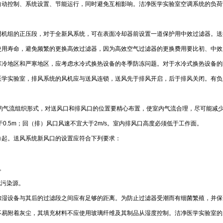
自动控制、系统设置、节能运行，同时避免互相影响。洁净医学实验室空调系统的负荷
调机组的正压段，对于全新风系统，可在表面冷却器前设置一道保护用中效过滤器。送
使用寿命，避免频繁的更换高效过滤器，因为高效空气过滤器的更换费用要比初、中效
寒冷地区和严寒地区，应考虑水冷式换热设备的冬季防冻问题。对于水冷式换热设备的
医学实验室，排风系统的风机应与送风连锁，送风先于排风开启，后于排风关闭。有负
排的气流组织形式，对送风口和排风口的位置要精心布置，使室内气流合理，尽可能减
0.5m；回（排）风口风速不宜大于2m/s。室内排风口高度必须低于工作面。
卷起。送风系统新风口的设置应符合下列要求：
。
他污染源。
加湿设备与其后的过滤段之间应有足够的距离。为防止过滤器受潮而有细菌繁殖，并保
不易附着灰尘，其填充材料不应使用玻璃纤维及其制品从湿度控制。洁净医学实验室的