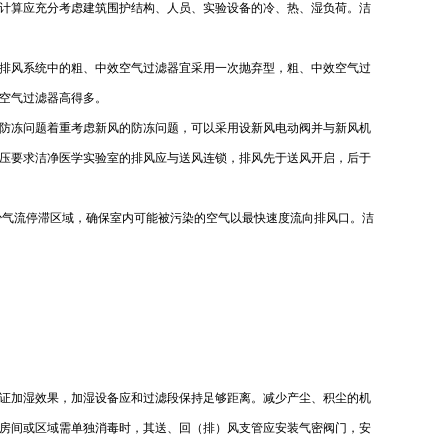
计算应充分考虑建筑围护结构、人员、实验设备的冷、热、湿负荷。洁
排风系统中的粗、中效空气过滤器宜采用一次抛弃型，粗、中效空气过
空气过滤器高得多。
防冻问题着重考虑新风的防冻问题，可以采用设新风电动阀并与新风机
压要求洁净医学实验室的排风应与送风连锁，排风先于送风开启，后于
少气流停滞区域，确保室内可能被污染的空气以最快速度流向排风口。洁
证加湿效果，加湿设备应和过滤段保持足够距离。减少产尘、积尘的机
房间或区域需单独消毒时，其送、回（排）风支管应安装气密阀门，安