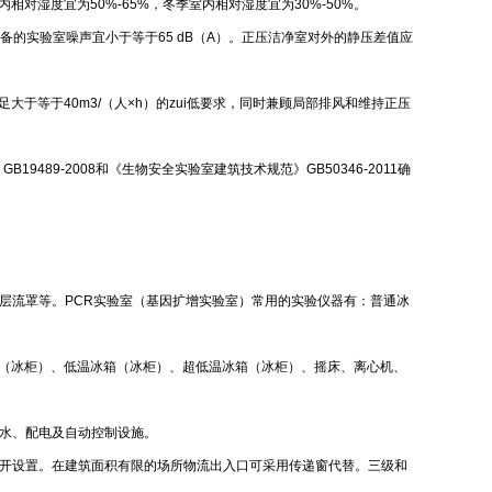
内相对湿度宜为50%-65%，冬季室内相对湿度宜为30%-50%。
设备的实验室噪声宜小于等于65 dB（A）。正压洁净室对外的静压差值应
足大于等于40m3/（人×h）的zui低要求，同时兼顾局部排风和维持正压
89-2008和《生物安全实验室建筑技术规范》GB50346-2011确
层流罩等。PCR实验室（基因扩增实验室）常用的实验仪器有：普通冰
箱（冰柜）、低温冰箱（冰柜）、超低温冰箱（冰柜）、摇床、离心机、
水、配电及自动控制设施。
开设置。在建筑面积有限的场所物流出入口可采用传递窗代替。三级和