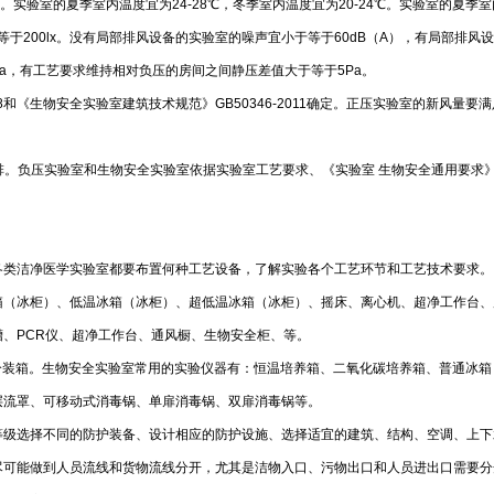
s。实验室的夏季室内温度宜为24-28℃，冬季室内温度宜为20-24℃。实验室的夏季室
等于200lx。没有局部排风设备的实验室的噪声宜小于等于60dB（A），有局部排风
Pa，有工艺要求维持相对负压的房间之间静压差值大于等于5Pa。
8和《生物安全实验室建筑技术规范》GB50346-2011确定。正压实验室的新风量要满
负压实验室和生物安全实验室依据实验室工艺要求、《实验室 生物安全通用要求》GB194
各类洁净医学实验室都要布置何种工艺设备，了解实验各个工艺环节和工艺技术要求。
箱（冰柜）、低温冰箱（冰柜）、超低温冰箱（冰柜）、摇床、离心机、超净工作台、
、PCR仪、超净工作台、通风橱、生物安全柜、等。
分装箱。生物安全实验室常用的实验仪器有：恒温培养箱、二氧化碳培养箱、普通冰
层流罩、可移动式消毒锅、单扉消毒锅、双扉消毒锅等。
等级选择不同的防护装备、设计相应的防护设施、选择适宜的建筑、结构、空调、上下
尽可能做到人员流线和货物流线分开，尤其是洁物入口、污物出口和人员进出口需要分