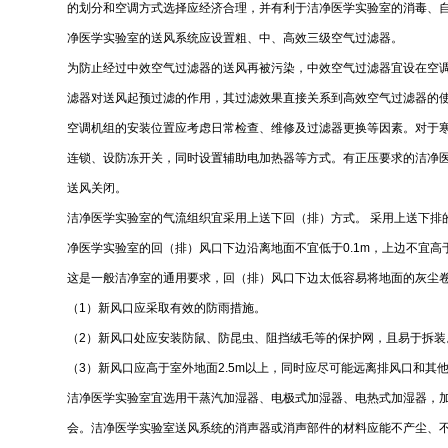
的划分和空调方式选择应经济合理，并有利于洁净医学实验室的消毒、
净医学实验室的送风系统应设置粗、中、高效三级空气过滤器。
为防止经过中效空气过滤器的送风再被污染，中效空气过滤器宜设在空
滤器对送风起预过滤的作用，其过滤效果直接关系到高效空气过滤器的
空调机组的安装位置应考虑日常检查、维修及过滤器更换等因素。对于
连锁、设防冻开关，同时设置辅助电加热器等方式。有正压要求的洁净
送风关闭。
洁净医学实验室的气流组织宜采用上送下回（排）方式。 采用上送下
净医学实验室的回（排）风口下边沿离地面不宜低于0.1m，上边不宜高于
这是一般洁净室的通用要求，回（排）风口下边太低容易将地面的灰尘
（1）新风口应采取有效的防雨措施。
（2）新风口处应安装防鼠、防昆虫、阻挡绒毛等的保护网，且易于拆装
（3）新风口应高于室外地面2.5m以上，同时应尽可能远离排风口和其
洁净医学实验室宜选用干蒸汽加湿器、电极式加湿器、电热式加湿器，
会。洁净医学实验室送风系统的消声器或消声部件的材料应能不产尘、