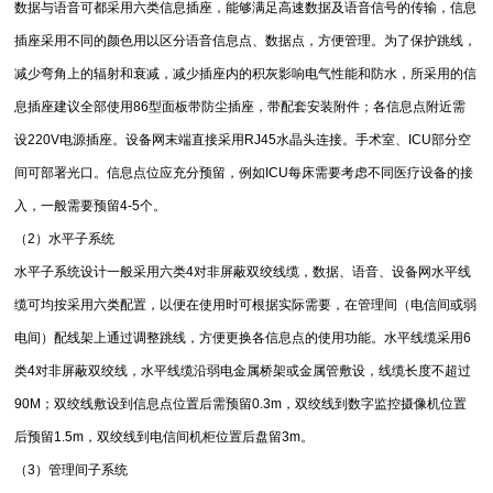
数据与语音可都采用六类信息插座，能够满足高速数据及语音信号的传输，信息
插座采用不同的颜色用以区分语音信息点、数据点，方便管理。为了保护跳线，
减少弯角上的辐射和衰减，减少插座内的积灰影响电气性能和防水，所采用的信
息插座建议全部使用86型面板带防尘插座，带配套安装附件；各信息点附近需
设220V电源插座。设备网末端直接采用RJ45水晶头连接。手术室、ICU部分空
间可部署光口。信息点位应充分预留，例如ICU每床需要考虑不同医疗设备的接
入，一般需要预留4-5个。
（2）水平子系统
水平子系统设计一般采用六类4对非屏蔽双绞线缆，数据、语音、设备网水平线
缆可均按采用六类配置，以便在使用时可根据实际需要，在管理间（电信间或弱
电间）配线架上通过调整跳线，方便更换各信息点的使用功能。水平线缆采用6
类4对非屏蔽双绞线，水平线缆沿弱电金属桥架或金属管敷设，线缆长度不超过
90M；双绞线敷设到信息点位置后需预留0.3m，双绞线到数字监控摄像机位置
后预留1.5m，双绞线到电信间机柜位置后盘留3m。
（3）管理间子系统