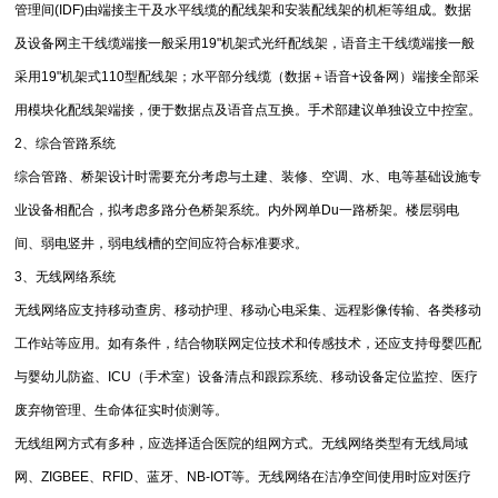
管理间(IDF)由端接主干及水平线缆的配线架和安装配线架的机柜等组成。数据
及设备网主干线缆端接一般采用19"机架式光纤配线架，语音主干线缆端接一般
采用19"机架式110型配线架；水平部分线缆（数据＋语音+设备网）端接全部采
用模块化配线架端接，便于数据点及语音点互换。手术部建议单独设立中控室。
2、综合管路系统
综合管路、桥架设计时需要充分考虑与土建、装修、空调、水、电等基础设施专
业设备相配合，拟考虑多路分色桥架系统。内外网单Du一路桥架。楼层弱电
间、弱电竖井，弱电线槽的空间应符合标准要求。
3、无线网络系统
无线网络应支持移动查房、移动护理、移动心电采集、远程影像传输、各类移动
工作站等应用。如有条件，结合物联网定位技术和传感技术，还应支持母婴匹配
与婴幼儿防盗、ICU（手术室）设备清点和跟踪系统、移动设备定位监控、医疗
废弃物管理、生命体征实时侦测等。
无线组网方式有多种，应选择适合医院的组网方式。无线网络类型有无线局域
网、ZIGBEE、RFID、蓝牙、NB-IOT等。无线网络在洁净空间使用时应对医疗