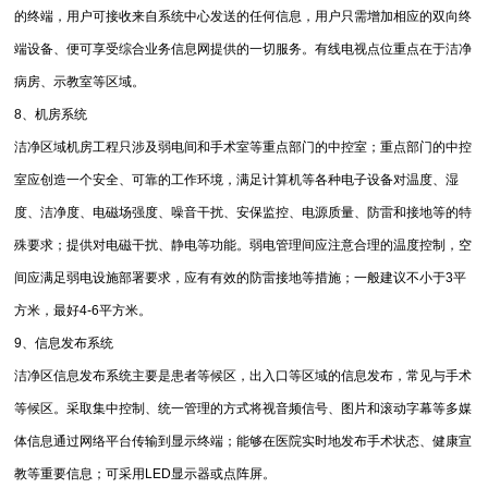
的终端，用户可接收来自系统中心发送的任何信息，用户只需增加相应的双向终
端设备、便可享受综合业务信息网提供的一切服务。有线电视点位重点在于洁净
病房、示教室等区域。
8、机房系统
洁净区域机房工程只涉及弱电间和手术室等重点部门的中控室；重点部门的中控
室应创造一个安全、可靠的工作环境，满足计算机等各种电子设备对温度、湿
度、洁净度、电磁场强度、噪音干扰、安保监控、电源质量、防雷和接地等的特
殊要求；提供对电磁干扰、静电等功能。弱电管理间应注意合理的温度控制，空
间应满足弱电设施部署要求，应有有效的防雷接地等措施；一般建议不小于3平
方米，最好4-6平方米。
9、信息发布系统
洁净区信息发布系统主要是患者等候区，出入口等区域的信息发布，常见与手术
等候区。采取集中控制、统一管理的方式将视音频信号、图片和滚动字幕等多媒
体信息通过网络平台传输到显示终端；能够在医院实时地发布手术状态、健康宣
教等重要信息；可采用LED显示器或点阵屏。