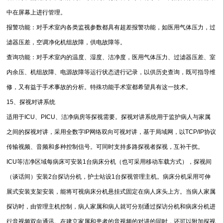
中在屏幕上进行管理。
报警功能：对手术室内各类监视参数都具有超差报警功能，如医用气体压力，过
滤器压差，空调净化机组故障，供电故障等。
查询功能：对手术室内的温度、湿度、洁净度，医用气体压力、过滤器压差、室
内余压、机组故障、电源故障等运行状态进行记录，以供历史查询，既可指导维
修，又有益于手术事故的分析。特殊功能手术室都希望具有这一技术。
15、探视对讲系统
适用于ICU、PICU、洁净病房等探视需要。探视对讲系统用于监护病人与家属
之间的探视对讲，采用全数字IP网络双向可视对讲，基于局域网，以TCP/IP协议
传输视频、音频和多种控制信号。可同时支持多路探视者探视，互补干扰。
ICU等洁净区域每病床可安装1台病床分机（也可采用移动车载方式），探视间
（谈话间）安装2台探访分机，护士站设1台探视管理主机。病床分机采用可伸
展式安装支架安装，能将可视病床分机悬挂式固定在病人床头上方。当病人家属
探访时，由管理主机控制，病人家属和病人就可分别通过探访分机和病床分机进
行音视频双向通讯。在建立家属和患者的音视频的对讲的同时，还可以附加探视