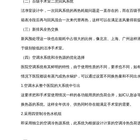
（二）百级手术室二次回风系统
洁净室设计中，一次回风系统的再热耗能问题是一直存在的，而在百级
箱表冷段后再与回风混合一次来代替再热，这样可以在满足送风量得前
（三）新排风全热交换
新风预处理这一块也在能耗中占很大的比例，像北京、上海、广州这样潜
于级别较低的洁净手术室。
（四）空调水系统和冷热源的优化选择
医院空调系统有其鲜明的特性，由于使用性质的不同，要求也不同，如有
情况下医院都设有蒸汽或热水锅炉，可以通过设置不同换热量和不同出
1.空调水从整个医院的大系统中引出
这要求把和手术室使用情况一样的各功能用房的负荷合并，如ICU,急
换热器的系统。这样全年供冷、供热同时存在能满足手术室的需要。
2.采用四管制冷热水机组
即采用独立的空调冷热源系统，此系统为根据设计计算的空调冷热负荷选