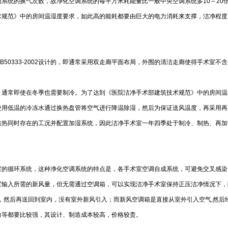
调系统的换气次数，故净化空调系统的每平方米耗能量比一般中央空调系统多10～20
术规范》中的房间温湿度要求，如此高的能耗都要由巨大的电力消耗来支撑，洁净程度
50333-2002设计的，即通常采用双走廊平面布局，外围的清洁走廊使得手术室
，通常即使在冬季也需要制冷。为了达到《医院洁净手术部建筑技术规范》中的房间温
使用低温的冷冻水通过换热盘管将空气进行降温除湿，然后为保证送风温度，再采用再
供热同时存在的工况并配置加湿系统，因此洁净手术室一年四季处于制冷、制热、再加
室的循环系统，这种净化空调系统的特点是，各手术室空调自成系统，可避免交叉感染
输入所需的新风量，但无需通过空调箱，可以实现洁净手术室保持正压洁净情况下，降
，然后再送回到室内，没有室外新风引入；而新风空调箱是直接从室外引入空气,然后
力等都要比较强，其设计、制造成本较高，价格较贵。