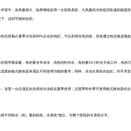
手术室中，送风量很大，如果继续采用一次回风系统，大风量的冷热抵消造成的能源浪
提下，达到节能的目的。
热负荷都占夏季冷负荷80%左右的地区，可以利用全热回收，排风通过热交换器预
的需早期采暖，有的要全年供冷、供热同时存在，有的要24小时全天候工作，有的
水温度的板式换热器来满足不同使用功能的要求；同样，冷冻水系统亦如此；对手术室
诊等，设置一台仅满足此负荷的冷冻机在夏季使用，过渡季和冬季可使用板式换热器结
择不同制冷（热）量的机组，水系统*独立，与整个医院的水系统分开。