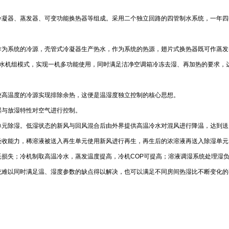
冷凝器、蒸发器、可变功能换热器等组成。采用二个独立回路的四管制水系统，一年四
作为系统的冷源，壳管式冷凝器生产热水，作为系统的热源，翅片式换热器既可作蒸发
冷水机组模式，实现一机多功能使用，同时满足洁净空调箱冷冻去湿、再加热的要求，
较高温度的冷源实现排除余热，这便是温湿度独立控制的核心思想。
湿与放湿特性对空气进行控制。
单元除湿。低湿状态的新风与回风混合后由外界提供高温冷水对混风进行降温，达到送
吸收能力，稀溶液被送入再生单元使用新风进行再生，再生后的浓溶液再送入除湿单元
耗损失；冷机制取高温冷水，蒸发温度提高，冷机COP可提高；溶液调湿系统处理湿
统难以同时满足温、湿度参数的缺点得以解决，也可以满足不同房间热湿比不断变化的