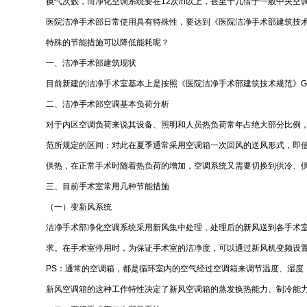
换气次数，而净化空调系统要在12次/h以上，甚至十几倍于一般中央空
医院洁净手术部日常使用具有特殊性，要达到《医院洁净手术部建筑技
特殊的节能措施可以降低能耗呢？
一、洁净手术部建筑现状
目前新建的洁净手术室基本上是按照《医院洁净手术部建筑技术规范》GB
二、洁净手术部空调基本负荷分析
对于内区空调负荷来说其设备、照明和人员热负荷常年占绝大部分比例
范所规定的区间；对此在夏季通常采用空调箱一次回风的送风形式，即
供热，在正常手术时随着热负荷的增加，空调系统又需要切换到供冷、
三、目前手术室常用几种节能措施
（一）变新风系统
洁净手术部净化空调系统采用新风集中处理，处理后的新风送到各手术
求。在手术室停用时，为保证手术室的洁净度，可以通过新风机变频设置
PS：通常的空调箱，都是循环室内的空气经过空调箱来调节温度、湿度
新风空调箱的这种工作特性决定了新风空调箱的蒸发换热能力、制冷能