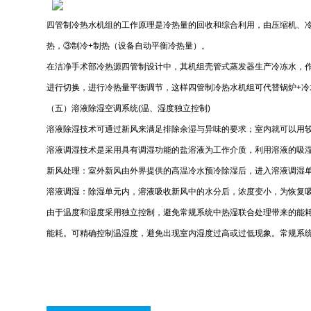
四管制冷热水机组的工作原理是冷热量的回收和综合利用，由压缩机、
热，③制冷+制热（设备自动平衡冷热量）。
在洁净手术部冷热源四管制设计中，其机组壳管式蒸发器生产冷冻水，
进行切换，进行冷热量平衡调节，这样四管制冷热水机组可代替锅炉+
（五）溶液除湿空调系统(温、湿度独立控制)
溶液除湿技术可通过新风来满足排除余湿与异味的要求；室内就可以用
溶液调湿技术是采用具有调湿功能的盐溶液为工作介质，利用溶液的吸
新风处理：室外新风由外界提供的高温冷水预冷除湿后，进入溶液调湿
溶液调湿：除湿单元内，溶液吸收新风中的水分后，浓度变小，为恢复
由于温度和湿度采用独立控制，避免常规系统中热湿联合处理带来的能
能耗。可精确控制温湿度，避免出现室内湿度过高或过低现象。常规系