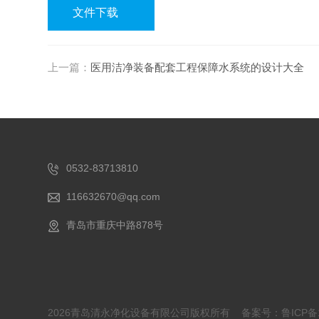
文件下载
上一篇：
医用洁净装备配套工程保障水系统的设计大全
0532-83713810
116632670@qq.com
青岛市重庆中路878号
2026青岛清永净化设备有限公司版权所有
备案号：鲁ICP备1