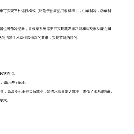
季可实现三种运行模式（区别于热泵热回收机组），①单制冷，②单制
器也可作冷凝器，并根据系统需要可实现蒸发器功能和冷凝器功能之间
达到洁净手术室恒温恒湿的要求，实现节能的目的。
风状态点。
，如此进行循环。
负荷，高温冷机承担负荷减少，冷冻水流量随之减少，降低了水系统输配
要求。