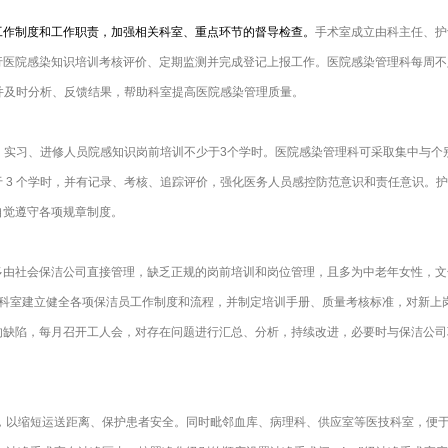
工作制度和工作职责，加强相关科室、重点环节的督导检查。
手术室成立由科主任、护
医院感染知识培训考核评价、定期监测并完成登记上报工作。医院感染管理科每周不定
料并及时分析、反馈结果，帮助科室提高医院感染管理质量。
进、实习、进修人员院感知识岗前培训不少于3个学时。医院感染管理科可采取集中与
 3 个学时，并有记录、考核、追踪评价，强化医务人员感控防范意识和责任意识。
自觉遵守各项规章制度。
多由社会保洁公司直接管理，缺乏正规的岗前培训和岗位管理，且多为中老年女性，文
科室建立健全各项保洁员工作制度和流程，并制定培训手册、质量考核标准，对新上岗的
的缺陷，每月召开工人会，对存在问题进行汇总、分析，持续改进，必要时与保洁公司
层楼，以缩短运送距离、保护患者安全。同时毗邻血库、病理科、供应室等医技科室，