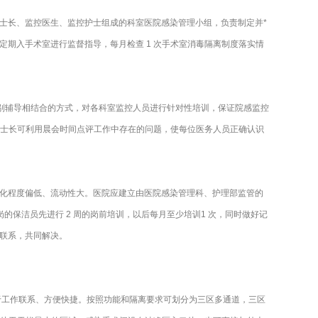
士长、监控医生、监控护士组成的科室医院感染管理小组，负责制定并*
期入手术室进行监督指导，每月检查 1 次手术室消毒隔离制度落实情
个别辅导相结合的方式，对各科室监控人员进行针对性培训，保证院感监控
护士长可利用晨会时间点评工作中存在的问题，使每位医务人员正确认识
化程度偏低、流动性大。医院应建立由医院感染管理科、护理部监管的
保洁员先进行 2 周的岗前培训，以后每月至少培训1 次，同时做好记
联系，共同解决。
便于工作联系、方便快捷。按照功能和隔离要求可划分为三区多通道，三区