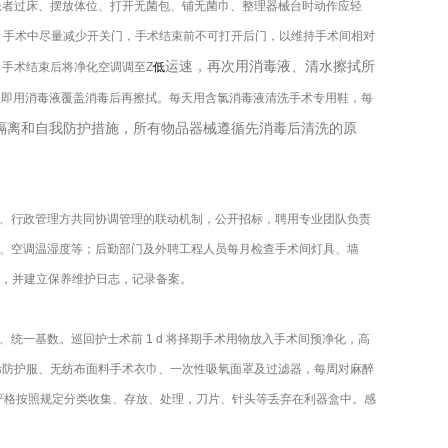
患者过床、摆放体位、打开无菌包、铺无菌巾、整理器械台时动作应轻
度。手术中尽量减少开关门，手术结束前不可打开后门，以维持手术间相对
运速，再次用消毒液、清水擦拭所
。手术结束后将净化空调调至Z
低
立即用消毒液覆盖消毒后再擦拭。每天用含氯消毒液清洗手术专用鞋，每
隔离和自我防护措施，所有物品器械遵循先消毒后清洗的原
监管方、行政管理方共同协调管理的联动机制，公开招标，聘用专业团队负责
、空调温湿度等；后勤部门及外聘工程人员每月检查手术间灯具、墙
堵塞，并建立保养维护日志，记录备案。
一基数。巡回护士术前 1 d 将择期手术用物放入手术间预净化，高
烯防护服、无纺布面料手术衣巾、一次性吸氧面罩及过滤器，每周对麻醉
严格按照规定分类收集、存放、处理，刀片、针头等丢弃在利器盒中。感