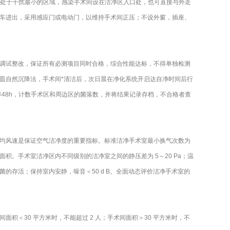
应处于干扰最小的区域，感染手术间设在洁净区入口处，也可直接与外走
车进出，采用感应门或电动门，以维持手术间正压；不设外窗，插座、
调试整改，保证所有必测项目同时合格，综合性能达标，不得单独检测
皿自然沉降法，手术间*清洁后，次日晨在净化系统开启达自净时间后行
养48h，计数手术区和周边区的菌落数，并将结果记录存档，不合格者查
面平均风速是保证空气洁净度的重要指标。标准洁净手术室最小换气次数为
击面积。手术室洁净区内不同级别的洁净室之间的静压差为 5～20 Pa；温
菌的存活；保持室内安静，噪音＜50 d B。全面动态评价洁净手术室的
＜30 平方米时，不能超过 2 人；手术间面积＞30 平方米时，不