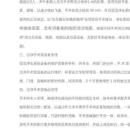
能超过3人，术中参观人员与手术野至少保持1 m的距离。使用无粉手
柔、缓慢，以减少微粒飞扬。手术前至少提前 30 min，开启层流
密闭的正压状态。以“先无菌后有菌的顺序"合理安排手术接台，净化系统保
有物体表面，含有消毒液的拖把清洁地面。
根据不同手术间洁净
周*清洁天花板、墙面、地面以及仪器设备、无影灯等高处物表，保证清
则。
三、洁净手术室设备管理
层流净化系统设备的维护需要跨学科、跨专业、跨部门的合作，手 术 室 
洁净手术室设备的运行维护。科室设立专职管理员，每周清洁回风口过
缝、门缝、器械柜的密封性能，清洗管路，3 个月更换维护 1 次初效过
四、洁净手术室物品管理
手术间专人管理，根据净化级别的不同相对固定专科，按专科要求配齐常
值耗材次日统一配送，以减少护士术中离开手术间反复取物的次数。一
机螺纹管进行消毒，污染时随时消毒。手术器械施行手供一体、标准化
染性手术的医疗废弃物用双层黄色垃圾袋密封，并贴上感染标识，统一