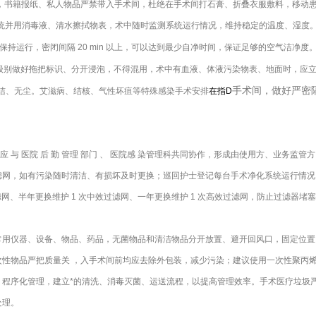
套，书籍报纸、私人物品严禁带入手术间，杜绝在手术间打石膏、折叠衣服敷料，移动
净化系统并用消毒液、清水擦拭物表，术中随时监测系统运行情况，维持稳定的温度、湿
持运行，密闭间隔 20 min 以上，可以达到最少自净时间，保证足够的空气洁净度
级别做好拖把标识、分开浸泡，不得混用，术中有血液、体液污染物表、地面时，应
手术间，做好严密
洁、无尘。艾滋病、结核、气性坏疽等特殊感染手术安排
在指D
应 与 医院 后 勤 管理 部门 、 医院感 染管理科共同协作，形成由使用方、业务
滤网，如有污染随时清洁、有损坏及时更换；巡回护士登记每台手术净化系统运行情况
滤网、半年更换维护 1 次中效过滤网、一年更换维护 1 次高效过滤网，防止过滤器
用仪器、设备、物品、药品，无菌物品和清洁物品分开放置、避开回风口，固定位置、统
次性物品严把质量关 ，入手术间前均应去除外包装，减少污染；建议使用一次性聚丙
、程序化管理，建立*的清洗、消毒灭菌、运送流程，以提高管理效率。手术医疗垃圾
处理。