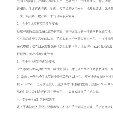
之间有隔断门，严格区分医务人员、患者及洁、污物品通道、标识清楚。
道相通。手术间内墙面、地面、天花板应选用光滑、抗酸碱腐蚀、无缝
开关、药品柜、物品柜、书写台应嵌入墙内。
2、洁净手术室环境卫生学要求
新建和更换过滤器后的洁净手术室，需根据规定的采样要求和检测方法
空气洁净度级别和细菌浓度。手术室监控护士需每月对空气、一次性物
多点布控，培养皿放置在各采样点地面或不高于地面80cm处的任意高度
找原因，整改后再复测评价。
3、洁净手术室特殊配备要求
空气净化装置至少应设置三级过滤系统，将污染空气似活塞状从回风口推出
24 次/h，一般洁净手术室最小换气次数为18次/h。风速过低会影响自
度 20～25℃，恒定的温度可以减少手术间细菌的繁殖；湿度40%～6
综合性能，及时发现问题并予修正，才能有效降低手术感染率。
4、洁净手术室日常保洁要求
进入手术间的人员要按要求着装，不得在手术间随意走动；手术患者做好充