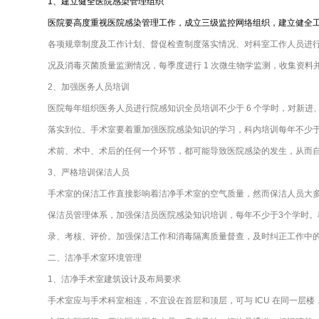
1、建立健全医院感染管理组织
医院要高度重视医院感染管理工作，成立三级监控网络组织，建立健全
各项规章制度及工作计划、督促检查制度落实情况、对科室工作人员进行
况及消毒灭菌质量监测情况，每季度进行 1 次微生物学监测，收集资
2、加强医务人员培训
医院每年组织医务人员进行院感知识全员培训不少于 6 个学时，对新
落实到位。手术室要着重加强医院感染知识的学习，科内培训每年不少于
术前、术中、术后的任何一个环节，都可能导致医院感染的发生，从而
3、严格培训保洁人员
手术室的保洁工作直接影响着洁净手术室的空气质量，然而保洁人员大
保洁员管理体系，加强保洁员医院感染知识培训，每年不少于3个学时。
录、考核、评价。加强保洁工作和消毒隔离质量督查，及时纠正工作中
二、洁净手术室环境管理
1、洁净手术室建筑设计及布局要求
手术室应与手术科室相连，不宜设在首层和顶层，可与 ICU 在同一