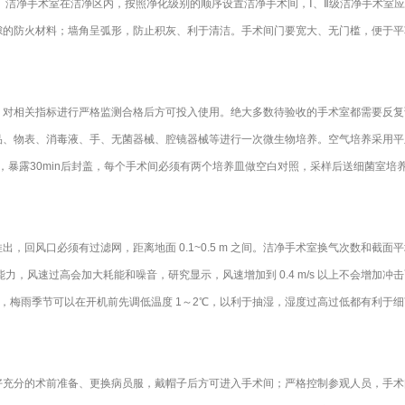
 洁净手术室在洁净区内，按照净化级别的顺序设置洁净手术间，Ⅰ、Ⅱ级洁净手术室
隙的防火材料；墙角呈弧形，防止积灰、利于清洁。手术间门要宽大、无门槛，便于平
，对相关指标进行严格监测合格后方可投入使用。绝大多数待验收的手术室都需要反复
品、物表、消毒液、手、无菌器械、腔镜器械等进行一次微生物培养。空气培养采用平
，暴露30min后封盖，每个手术间必须有两个培养皿做空白对照，采样后送细菌室培
，回风口必须有过滤网，距离地面 0.1~0.5 m 之间。洁净手术室换气次数和截
净能力，风速过高会加大耗能和噪音，研究显示，风速增加到 0.4 m/s 以上不会增加冲
0%，梅雨季节可以在开机前先调低温度 1～2℃，以利于抽湿，湿度过高过低都有利于细
分的术前准备、更换病员服，戴帽子后方可进入手术间；严格控制参观人员，手术间面积