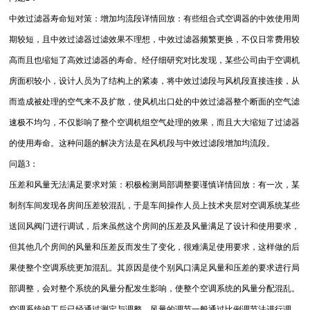
中效过滤器寿命短对策：增加均流段详情回放：有些组合式空调器的中效使用周
期较短，且中效过滤器过滤效果不理想，中效过滤器频繁更换，不仅日常费用较
高而且也缩短了高效过滤器的寿命。经仔细研究对比发现，某些公司由于空调机
房面积较小，设计人员为了结构上的紧凑，将中效过滤段与风机段直接连接，从
而造成被处理的空气来不及扩散，使风机出口处的中效过滤器整个断面的空气滤
速极不均匀，不仅影响了整个空调机组空气处理的效果，而且大大缩短了过滤器
的使用寿命。这种问题的解决方法是在风机段与中效过滤段增加均流段。
问题3：
压差和风量无法满足要求对策：积极检测局部调整要谨慎详情回放：有一次，某
制剂车间发现各房间压差较混乱，于是车间操作人员上技术夹层对空调系统某些
送回风阀门进行调试，后来虽然这个房间的压差及风量满足了设计和使用要求，
但其他几个房间的风量和压差反而发生了变化，很难满足使用要求，这样做的后
果使整个空调系统更加混乱。其原因是使个别风口满足风量和压差的要求进行局
部调整，会对整个系统的风量分配发生影响，使整个空调系统的风量分配混乱。
空调系统竣工后已经通过测定与调整，风量的调节一般通过比例调节法进行调