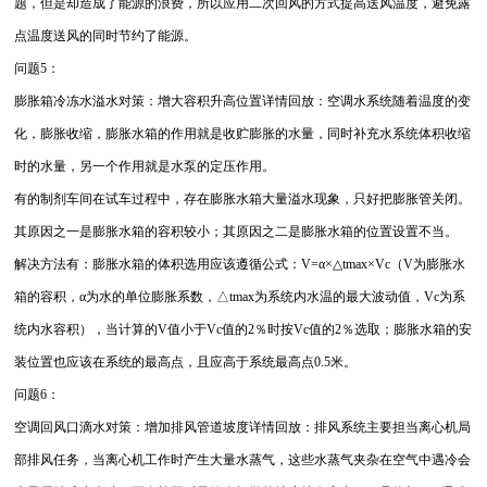
题，但是却造成了能源的浪费，所以应用二次回风的方式提高送风温度，避免露
点温度送风的同时节约了能源。
问题5：
膨胀箱冷冻水溢水对策：增大容积升高位置详情回放：空调水系统随着温度的变
化，膨胀收缩，膨胀水箱的作用就是收贮膨胀的水量，同时补充水系统体积收缩
时的水量，另一个作用就是水泵的定压作用。
有的制剂车间在试车过程中，存在膨胀水箱大量溢水现象，只好把膨胀管关闭。
其原因之一是膨胀水箱的容积较小；其原因之二是膨胀水箱的位置设置不当。
解决方法有：膨胀水箱的体积选用应该遵循公式：V=α×△tmax×Vc（V为膨胀水
箱的容积，α为水的单位膨胀系数，△tmax为系统内水温的最大波动值，Vc为系
统内水容积），当计算的V值小于Vc值的2％时按Vc值的2％选取；膨胀水箱的安
装位置也应该在系统的最高点，且应高于系统最高点0.5米。
问题6：
空调回风口滴水对策：增加排风管道坡度详情回放：排风系统主要担当离心机局
部排风任务，当离心机工作时产生大量水蒸气，这些水蒸气夹杂在空气中遇冷会