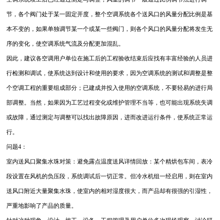
节，各个阀门处于某一固定开度，整个空调系统各个送风口的风量分配比例是基
本不变的，如果单独调节某一个或某一些阀门，则各个风口的风量分配将发生无
序的变化，使空调系统气流及分配更加混乱。
因此，建议各空调用户单位在施工后的工程验收结束后应找有丰富经验的人员进
行检测和调试，使系统达到设计和使用的要求，因为空调系统的测试和调整是整
个空调工程的重要组成部分；已建成并投入使用的空调系统，不要轻易的进行局
部调整。当然，如果因为工艺过程变化或维护管理不当等，也可能出现系统失调
或故障，通过测定与调整可以找出故障原因，进而改进运行条件，使系统正常运
行。
问题4：
室内送风口聚集水珠对策：避免露点温度送风详情回放：某个精烘包车间，表冷
段设置在风机的负压段，系统调试后一切正常。但冷水机组一经启用，则在室内
送风口附近大量聚集水珠，使室内的相对湿度很大，而产品却有很强的引湿性，
严重地影响了产品的质量。