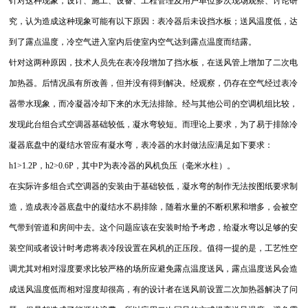
针对这种现象，设计、施工、设备、工程管理及用户单位多次现场观察、讨论研
究，认为造成这种现象可能有以下原因：表冷器后未设挡水板；送风温度低，达
到了露点温度，冷空气进入室内后使室内空气达到露点温度而结露。
针对这两种原因，技术人员先在表冷段增加了挡水板，在送风管上增加了二次电
加热器。后情况虽有所改善，但并没有得到解决。经观察，仍存在空气经过表冷
器带水现象，而冷凝器冷却下来的水无法排除。经与其他公司的空调机组比较，
发现此台组合式空调器基础较低，凝水弯较短。而理论上要求，为了易于排除冷
凝器底盘中的凝结水管应有凝水弯，表冷器的水封做法应满足如下要求：
h1>1.2P，h2>0.6P，其中P为表冷器的风机负压（毫米水柱）。
在实际许多组合式空调器的安装由于基础较低，凝水弯的制作无法按图纸要求制
造，造成表冷器底盘中的凝结水不易排除，随着水量的不断积累和增多，会被空
气带到管道和房间中去。这个问题应该在安装时给予考虑，给凝水弯以足够的安
装空间或者设计时考虑将表冷段设置在风机的正压段。值得一提的是，工艺性空
调尤其对相对湿度要求比较严格的场所应避免露点温度送风，露点温度送风会造
成送风温度低而相对湿度却很高，有的设计者在送风前设置二次加热器解决了问