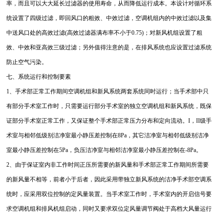
率，而且可以大大延长过滤器的使用寿命，从而降低运行成本。本设计对循环系
统设置了四级过滤，即回风口的粗效、中效过滤，空调机组内的中效过滤以及集
中送风口处的高效过滤(高效过滤器满布率不小于0.75)；对新风机组设置了粗
效、中效和亚高效三级过滤；另外值得注意的是，在排风系统也应设置过滤系统
防止空气污染。
七、系统运行和控制要素
1、手术部正常工作期间空调机组和新风系统两套系统同时运行；当手术部中只
有部分手术室工作时，只需要运行部分手术室的独立空调机组和新风系统，既保
证部分手术室正常工作，又保证整个手术部正常压力分布和定向流动。I，II级手
术室与相邻低级别洁净室最小静压差控制在8Pa，其它洁净室与相邻低级别洁净
室最小静压差控制在5Pa，负压洁净室与相邻洁净室最小静压差控制在-8Pa。
2、由于保证室内非工作时间正压所需要的新风量和手术部正常工作期间所需要
的新风量不相等，前者小于后者，因此采用带独立新风系统的洁净手术部空调系
统时，应采用双位控制的定风量装置。当手术室工作时，手术室内的开启信号要
求空调机组和排风机组启动，同时又要求双位定风量调节阀处于高档大风量运行