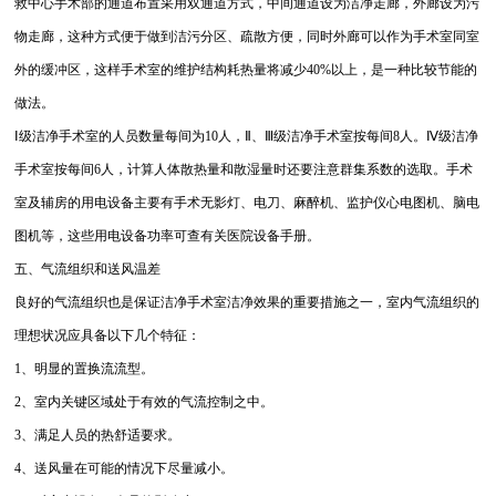
救中心手术部的通道布置采用双通道方式，中间通道设为洁净走廊，外廊设为污
物走廊，这种方式便于做到洁污分区、疏散方便，同时外廊可以作为手术室同室
外的缓冲区，这样手术室的维护结构耗热量将减少40%以上，是一种比较节能的
做法。
Ⅰ级洁净手术室的人员数量每间为10人，Ⅱ、Ⅲ级洁净手术室按每间8人。Ⅳ级洁净
手术室按每间6人，计算人体散热量和散湿量时还要注意群集系数的选取。手术
室及辅房的用电设备主要有手术无影灯、电刀、麻醉机、监护仪心电图机、脑电
图机等，这些用电设备功率可查有关医院设备手册。
五、气流组织和送风温差
良好的气流组织也是保证洁净手术室洁净效果的重要措施之一，室内气流组织的
理想状况应具备以下几个特征：
1、明显的置换流流型。
2、室内关键区域处于有效的气流控制之中。
3、满足人员的热舒适要求。
4、送风量在可能的情况下尽量减小。