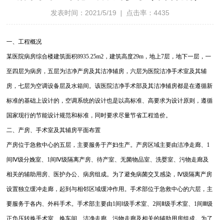
发表时间：2021/5/19 | 点击率：4435
一、工程概况
某医院病房综合楼建筑面积8935.25m2，建筑高度29m，地上7层，地下一层，一
至四层为病房，五层为洁净产房及其洁净辅房，六层为医院洁净手术室及其辅
房，七层为空调设备层及水箱间。该医院洁净手术部及其洁净辅房都是在遵循新
标准的基础上设计的，空调系统的设计也是以高标准、高要求为设计原则，遵循
国家现行的节能设计规范和标准，同时要求尽量节省工程造价。
二、产房、手术室及其辅房平面布置
产房位于急救中心的五层，主要服务于产妇生产。产房区域主要由洁净走廊、1
间Ⅳ级分娩室、1间Ⅳ级隔离产房、待产室、无菌物品室、洗婴室、污物走廊及
相关的辅助用房、医护办公、病房组成。为了避免病菌交叉感染，Ⅳ级隔离产房
设置独立缓冲走廊，起到与相邻区域缓冲作用。手术部位于急救中心的六层，主
要服务于各内、外科手术。手术部主要由1间Ⅰ级手术室、2间Ⅱ级手术室、1间Ⅲ级
正负压转换手术室、换车间、洁净走廊、污物走廊及相关的辅助用房组成。为了