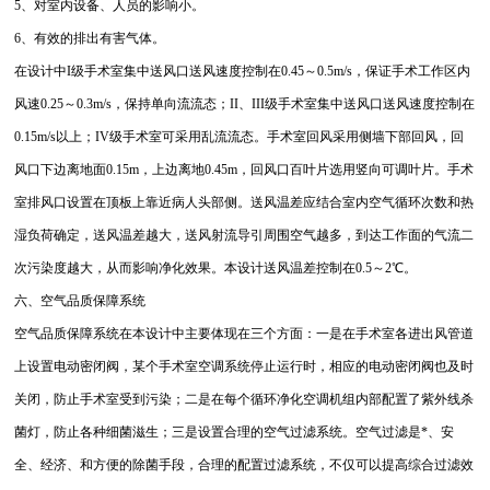
5、对室内设备、人员的影响小。
6、有效的排出有害气体。
在设计中I级手术室集中送风口送风速度控制在0.45～0.5m/s，保证手术工作区内
风速0.25～0.3m/s，保持单向流流态；II、III级手术室集中送风口送风速度控制在
0.15m/s以上；IV级手术室可采用乱流流态。手术室回风采用侧墙下部回风，回
风口下边离地面0.15m，上边离地0.45m，回风口百叶片选用竖向可调叶片。手术
室排风口设置在顶板上靠近病人头部侧。送风温差应结合室内空气循环次数和热
湿负荷确定，送风温差越大，送风射流导引周围空气越多，到达工作面的气流二
次污染度越大，从而影响净化效果。本设计送风温差控制在0.5～2℃。
六、空气品质保障系统
空气品质保障系统在本设计中主要体现在三个方面：一是在手术室各进出风管道
上设置电动密闭阀，某个手术室空调系统停止运行时，相应的电动密闭阀也及时
关闭，防止手术室受到污染；二是在每个循环净化空调机组内部配置了紫外线杀
菌灯，防止各种细菌滋生；三是设置合理的空气过滤系统。空气过滤是*、安
全、经济、和方便的除菌手段，合理的配置过滤系统，不仅可以提高综合过滤效