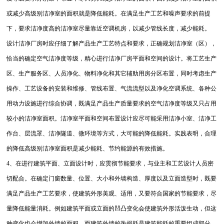
或减少高级别洁净室的面积就是降低能耗。在满足生产工艺和噪声要求的前提
下，要求洁净度高的洁净室尽量靠近空调机房，以减少管线长度，减少能耗。
设计洁净厂房时应仔细了解产品生产工艺特点和要求，正确规划洁净室（区），
恰当的确定空气洁净度等级，精心进行洁净厂房平面和空间的设计。将工艺生产
区、生产服务区、人员净化、物料净化和其它辅助用房分区布置，同时考虑生产
操作、工艺设备的安装和维修、管线布置、气流流型以及净化空调系统、各种公
用动力设施进行综合协调，既满足产品生产质量要求的空气洁净度等级又只占用
较小的洁净室面积。洁净室平面和空间布置设计应尽可能采用洁净小室、洁净工
作台、层流罩、洁净隧道、微环境等方式，大可能的降低能耗。实践表明，合理
的降低高级别洁净室面积是减少能耗、节约能源的有效措施。
4、在进行建筑平面、立面设计时，应贯彻节能要求，与业主和工艺设计人员密
切配合。在确定门窗数量、位置、大小和外墙构造、厚度以及立面造型时，既要
满足产品生产工艺要求，使建筑外形美观、适用，又要符合国家的节能要求，尽
量降低能量消耗。例如建筑平面或立面的凹凸变化会使建筑外形活泼生动，但这
种变化也会增加外墙的面积，而建筑外墙的热损耗是建筑能耗的重要组成部分，