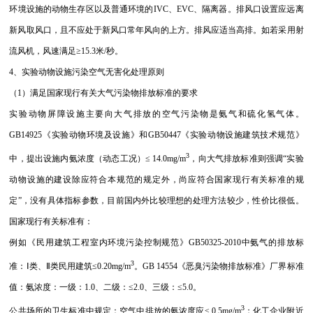
环境设施的动物生存区以及普通环境的IVC、EVC、隔离器。排风口设置应远离
新风取风口，且不应处于新风口常年风向的上方。排风应适当高排。如若采用射
流风机，风速满足≥15.3米/秒。
4、实验动物设施污染空气无害化处理原则
（1）满足国家现行有关大气污染物排放标准的要求
实验动物屏障设施主要向大气排放的空气污染物是氨气和硫化氢气体。
GB14925《实验动物环境及设施》和GB50447《实验动物设施建筑技术规范》
3
中，提出设施内氨浓度（动态工况）≤ 14.0mg/m
，向大气排放标准则强调“实验
动物设施的建设除应符合本规范的规定外，尚应符合国家现行有关标准的规
定”，没有具体指标参数，目前国内外比较理想的处理方法较少，性价比很低。
国家现行有关标准有：
例如《民用建筑工程室内环境污染控制规范》GB50325-2010中氨气的排放标
3
准：Ⅰ类、Ⅱ类民用建筑≤0.20mg/m
。GB 14554《恶臭污染物排放标准》厂界标准
值：氨浓度：一级：1.0、二级：≤2.0、三级：≤5.0。
3
公共场所的卫生标准中规定：空气中排放的氨浓度应≤ 0.5mg/m
；化工企业附近