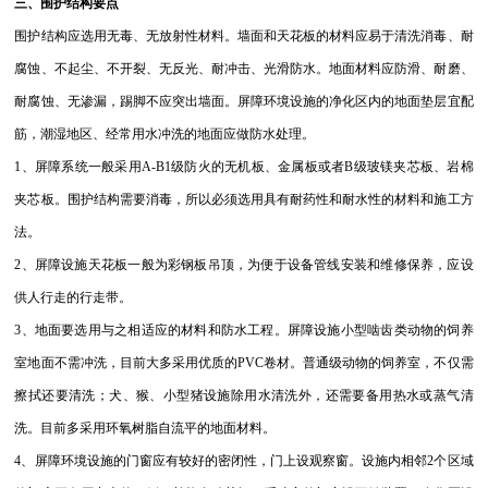
三、围护结构要点
围护结构应选用无毒、无放射性材料。墙面和天花板的材料应易于清洗消毒、耐
腐蚀、不起尘、不开裂、无反光、耐冲击、光滑防水。地面材料应防滑、耐磨、
耐腐蚀、无渗漏，踢脚不应突出墙面。屏障环境设施的净化区内的地面垫层宜配
筋，潮湿地区、经常用水冲洗的地面应做防水处理。
1、屏障系统一般采用A-B1级防火的无机板、金属板或者B级玻镁夹芯板、岩棉
夹芯板。围护结构需要消毒，所以必须选用具有耐药性和耐水性的材料和施工方
法。
2、屏障设施天花板一般为彩钢板吊顶，为便于设备管线安装和维修保养，应设
供人行走的行走带。
3、地面要选用与之相适应的材料和防水工程。屏障设施小型啮齿类动物的饲养
室地面不需冲洗，目前大多采用优质的PVC卷材。普通级动物的饲养室，不仅需
擦拭还要清洗；犬、猴、小型猪设施除用水清洗外，还需要备用热水或蒸气清
洗。目前多采用环氧树脂自流平的地面材料。
4、屏障环境设施的门窗应有较好的密闭性，门上设观察窗。设施内相邻2个区域