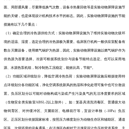
面、局部通风量，尽量降低换气次数，设备冷热量回收等是实验动物屏障设施节
能的关键，也是体现设计机构技术水平的标志。因此，实验动物屏障设施的节能
措施有以下几个重点：
（1）确定合理的冷热源供给方式：实验动物屏障设施为了维持实验动物次级环
境的适温、湿度，选定合理的冷热源极为重要。临床医疗机构一般供应室配备有
数台灭菌设备，使用燃气锅炉为热源，因此，实验动物屏障设施以燃气锅炉作为
供热源为首要选择。冷源可根据系统划分与设备节能特点选定。也可以采用地
源、水源热泵机组，制冷制热工况稳定，能效比高，节能*。
（2）功能区域详细划分，降低空调冷热负荷：实验动物屏障设施应根据使用特
点详细划分各功能区域，净化空调系统新风的热湿和净化处理可集中也可分散设
置。负压区划分以可能对动物构成污染或产生污染臭气的无洁净度要求的区域
（生物安全类实验室ABSL-2以上除外）。如：笼器具清洗消毒区、普通级大动
物饲育区、对外缓冲区、灭菌前区、电梯前厅等，宜设计单独（-10Pa）负压
区。正压区划分依据国家标准，按照压力梯度划分为动物生存区和辅助区、通道
区等。次级环境的设备通风：在洁净区内相对于洁净室设计负压的管道系统。主