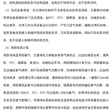
压。排风系统的风机宜与送风连锁，送风先于排风开启，后于排风关闭。
（3）负压设备管道：在洁净区内相对于洁净室负压的管道系统。主要指与动物
饲养设备密接的专门负压系统。如IVC、EVC、隔离器、换笼台、生物安全柜、
转运推车、洁净工作台等设备运行过程中，产生污染气溶胶，威胁洁净区动物，
该类设备排风接入初级环境排风系统支管，又对其造成影响。因此不应向室内排
风，也不应接入初级环境排风支管。
（4）局部排风计算
局部排风是局部换气，主要用在几种散发有害气体的点，比如生物安全柜，通风
柜、IVC、隔离器、换笼台、动物转运车等。局部通风的计算方法：局部通风如
无法确定换气体积，则不应按照换气次数计算。应按操作面风速计算法，比如局
部排风罩，按照通过罩口面的风速，通风柜按照开口处的风速，一般取0.5m/s的
风速。局部通风设备可以根据次级环境笼盒、隔离器等内容积确定换气次数，隔
离器宜按照≥50次/h、IVC、EVC可以按照≥20次/h换气。空调净化系统送、排风
支管宜安装气密阀门。空调净化系统的风机宜选用风压变化较大时风量变化较小
的类型。屏障环境和隔离环境过渡季节应有冷热源。包括使用开放式笼具的屏障