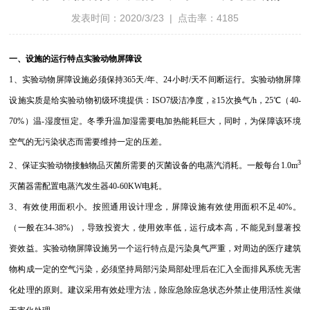
发表时间：2020/3/23 | 点击率：4185
一、设施的运行特点实验动物屏障设
1、实验动物屏障设施必须保持365天/年、24小时/天不间断运行。实验动物屏障
设施实质是给实验动物初级环境提供：ISO7级洁净度，≧15次换气/h，25℃（40-
70%）温-湿度恒定。冬季升温加湿需要电加热能耗巨大，同时，为保障该环境
空气的无污染状态而需要维持一定的压差。
3
2、保证实验动物接触物品灭菌所需要的灭菌设备的电蒸汽消耗。一般每台1.0m
灭菌器需配置电蒸汽发生器40-60KW电耗。
3、有效使用面积小。按照通用设计理念，屏障设施有效使用面积不足40%。
（一般在34-38%），导致投资大，使用效率低，运行成本高，不能见到显著投
资效益。实验动物屏障设施另一个运行特点是污染臭气严重，对周边的医疗建筑
物构成一定的空气污染，必须坚持局部污染局部处理后在汇入全面排风系统无害
化处理的原则。建议采用有效处理方法，除应急除应急状态外禁止使用活性炭做