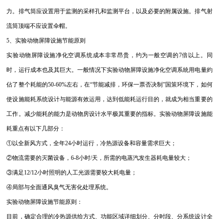
力。排气筒应设置用于监测的采样孔和监测平台，以及必要的附属设施。排气射
流筒顶端不应设置伞帽。
5、实验动物屏障设施节能原则
实验动物屏障设施净化空调系统成本非常昂贵，约为一般空调的7倍以上。同
时，运行成本也及其巨大。一般情况下实验动物屏障设施净化空调系統用电量約
佔了整个耗能的50-60%左右，在“节能减排，环保一票否决制”国策环境下，如何
使设施能耗系统设计与能源有效运用，达到低能耗运行目的，就成为相当重要的
工作。减少能耗的能力是动物房设计水平极其重要的指标。实验动物屏障设施能
耗重点有以下几部分：
①以全新风方式，全年24小时运行，冷热源设备和容量需求巨大；
②物流需要的灭菌设备，6-8小时/天，所需的电蒸汽发生器耗电量较大；
③满足12/12小时照明的人工光源需要较大耗电量；
④局部与全面通风臭气无害化处理系统。
实验动物屏障设施节能原则：
目前，确定合理的冷热源供给方式、功能区域详细划分、分时段、分系统设计全