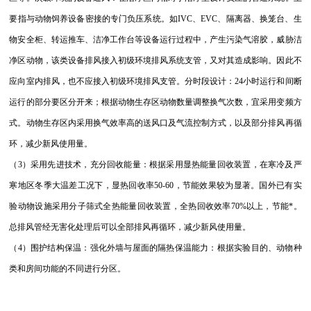
要指与动物饲养设备密接的专门负压系统。如IVC、EVC、隔离器、换笼台、生
物安全柜、转运推车、洁净工作台等设备运行过程中，产生污染气溶胶，威胁洁
净区动物，该类设备排风接入初级环境排风系统支管，又对其造成影响。因此不
应向室内排风，也不应接入初级环境排风支管。分时段设计：24小时运行和间断
运行的部分要区分开来；根据动物生存区动物数量调整换气次数，宜采用变频方
式。动物生存区内采用换气效率高的送风口及气流控制方式，以及部分排风再循
环，减少新风使用量。
（3）采用先进技术，充分回收能量：根据采用显热能量回收装置，在寒冷及严
寒地区冬季大温差工况下，显热回收率50-60，节能效果较为显著。国外已有实
验动物设施采用分子筛式全热能量回收装置，全热回收效率70%以上，节能*。
总排风管经无害化处理后可以全部排风再循环，减少新风使用量。
（4）围护结构保温：强化外墙与屋面的隔热保温能力：根据实验目的、动物种
类和房间功能的不同进行分区。