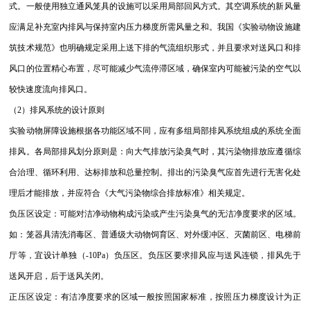
式。一般使用独立通风笼具的设施可以采用局部回风方式。其空调系统的新风量
应满足补充室内排风与保持室内压力梯度所需风量之和。我国《实验动物设施建
筑技术规范》也明确规定采用上送下排的气流组织形式，并且要求对送风口和排
风口的位置精心布置，尽可能减少气流停滞区域，确保室内可能被污染的空气以
较快速度流向排风口。
（2）排风系统的设计原则
实验动物屏障设施根据各功能区域不同，应有多组局部排风系统组成的系统全面
排风。各局部排风划分原则是：向大气排放污染臭气时，其污染物排放应遵循综
合治理、循环利用、达标排放和总量控制。排出的污染臭气应首先进行无害化处
理后才能排放，并应符合《大气污染物综合排放标准》相关规定。
负压区设定：可能对洁净动物构成污染或产生污染臭气的无洁净度要求的区域。
如：笼器具清洗消毒区、普通级大动物饲育区、对外缓冲区、灭菌前区、电梯前
厅等，宜设计单独（-10Pa）负压区。负压区要求排风应与送风连锁，排风先于
送风开启，后于送风关闭。
正压区设定：有洁净度要求的区域一般按照国家标准，按照压力梯度设计为正