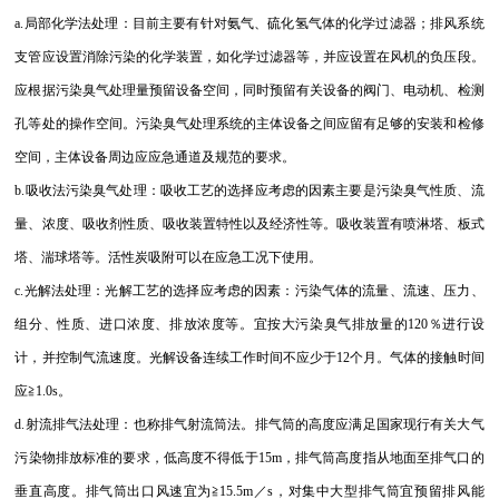
a.局部化学法处理：目前主要有针对氨气、硫化氢气体的化学过滤器；排风系统
支管应设置消除污染的化学装置，如化学过滤器等，并应设置在风机的负压段。
应根据污染臭气处理量预留设备空间，同时预留有关设备的阀门、电动机、检测
孔等处的操作空间。污染臭气处理系统的主体设备之间应留有足够的安装和检修
空间，主体设备周边应应急通道及规范的要求。
b.吸收法污染臭气处理：吸收工艺的选择应考虑的因素主要是污染臭气性质、流
量、浓度、吸收剂性质、吸收装置特性以及经济性等。吸收装置有喷淋塔、板式
塔、湍球塔等。活性炭吸附可以在应急工况下使用。
c.光解法处理：光解工艺的选择应考虑的因素：污染气体的流量、流速、压力、
组分、性质、进口浓度、排放浓度等。宜按大污染臭气排放量的120％进行设
计，并控制气流速度。光解设备连续工作时间不应少于12个月。气体的接触时间
应≧1.0s。
d.射流排气法处理：也称排气射流筒法。排气筒的高度应满足国家现行有关大气
污染物排放标准的要求，低高度不得低于15m，排气筒高度指从地面至排气口的
垂直高度。排气筒出口风速宜为≧15.5m／s，对集中大型排气筒宜预留排风能