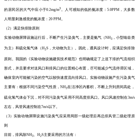
3
的居民区的大气中应小于0.2mg/m
。人可感知的低的氨浓度：5.0PPM，大多数
人明显刺激感觉的氨浓度：20 PPM。
（2）满足快排除原则
实验动物屏障设施运行后，不断产生污染臭气，主要是氨气（NH
，小型啮齿类
3
为主）和硫化氢气体（H
S，大动物为主）。因此，通风设计时，应满足快排除
2
原则。我国的《实验动物设施建筑技术规范》也明确规定了上送下排的气流组织
形式，并且要求对送风口和排风口的位置精心布置，尽可能减少气流停滞区域，
确保室内可能被污染的空气以较快速度流向排风口。实验动物设施产生污染臭气
主要有：根据不同污染空气性质，NH
在洁净区内蓄积，不断上升到房间高处，
3
硫化氢气体会下沉，对不同污染臭气采用不同高度排风口。风口风速控制在3m/s
左右，风管风速控制在7m/s以下。
（3）实验动物屏障设施污染臭气应采用局部一级处理后再总排风管二级处理原
则
目前，排风除NH
、H
S主要采用的方法有：
3
2