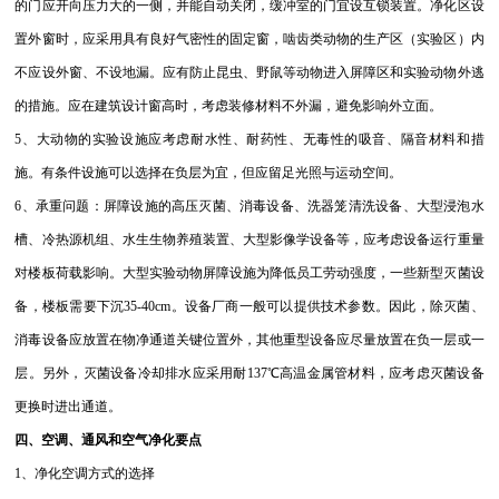
的门应开向压力大的一侧，并能自动关闭，缓冲室的门宜设互锁装置。净化区设
置外窗时，应采用具有良好气密性的固定窗，啮齿类动物的生产区（实验区）内
不应设外窗、不设地漏。应有防止昆虫、野鼠等动物进入屏障区和实验动物外逃
的措施。应在建筑设计窗高时，考虑装修材料不外漏，避免影响外立面。
5、大动物的实验设施应考虑耐水性、耐药性、无毒性的吸音、隔音材料和措
施。有条件设施可以选择在负层为宜，但应留足光照与运动空间。
6、承重问题：屏障设施的高压灭菌、消毒设备、洗器笼清洗设备、大型浸泡水
槽、冷热源机组、水生生物养殖装置、大型影像学设备等，应考虑设备运行重量
对楼板荷载影响。大型实验动物屏障设施为降低员工劳动强度，一些新型灭菌设
备，楼板需要下沉35-40cm。设备厂商一般可以提供技术参数。因此，除灭菌、
消毒设备应放置在物净通道关键位置外，其他重型设备应尽量放置在负一层或一
层。另外，灭菌设备冷却排水应采用耐137℃高温金属管材料，应考虑灭菌设备
更换时进出通道。
四、空调、通风和空气净化要点
1、净化空调方式的选择