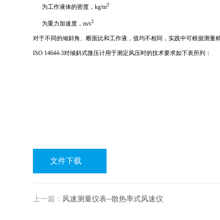
3
为工作液体的密度，kg/m
2
为重力加速度，m/s
对于不同的倾斜角、断面比和工作液，
值均不相同，实践中可根据测量
ISO 14644-3对倾斜式微压计用于测定风压时的技术要求如下表所列：
文件下载
上一篇：
风速测量仪表--散热率式风速仪