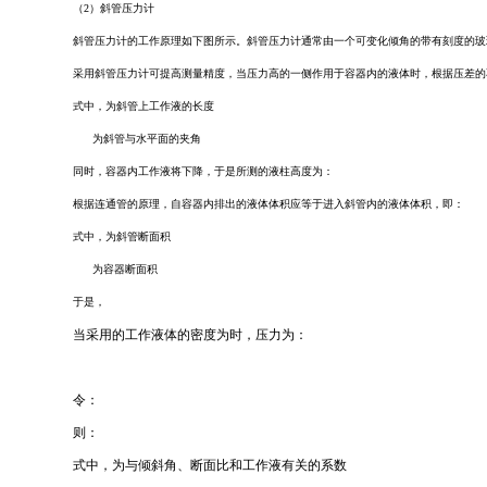
（2）斜管压力计
斜管压力计的工作原理如下图所示。斜管压力计通常由一个可变化倾角的带有刻度的玻
采用斜管压力计可提高测量精度，当压力高的一侧作用于容器内的液体时，根据压差的
式中，
为斜管上工作液的长度
为斜管与水平面的夹角
同时，容器内工作液将下降
，于是所测的液柱高度
为：
根据连通管的原理，自容器内排出的液体体积应等于进入斜管内的液体体积，即：
式中，
为斜管断面积
为容器断面积
于是，
当采用的工作液体的密度为
时，压力为：
令：
则：
式中，
为与倾斜角、断面比和工作液有关的系数