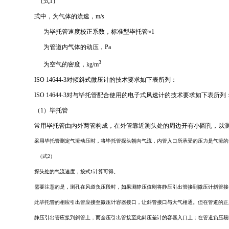
（式1）
式中，
为气体的流速，m/s
为毕托管速度校正系数，标准型毕托管
≈1
为管道内气体的动压，Pa
3
为空气的密度，kg/m
ISO 14644-3对倾斜式微压计的技术要求如下表所列：
ISO 14644-3对与毕托管配合使用的电子式风速计的技术要求如下表所列
（1）毕托管
常用毕托管由内外两管构成，在外管靠近测头处的周边开有小圆孔，以
采用毕托管测定气流动压时，将毕托管探头朝向气流，内管入口所承受的压力是气流的
（式2）
探头处的气流速度，按式1计算可得。
需要注意的是，测孔在风道负压段时，如果测静压值则将静压引出管接到微压计斜管接
此毕托管的相应引出管应接至微压计容器接口，让斜管接口与大气相通。但在管道的正
静压引出管应接到斜管上，而全压引出管接至此斜压差计的容器入口上；在管道负压段