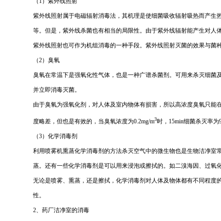
（1）紫外线照射
紫外线照射属于电磁辐射消毒法，其机理是使细菌吸收辐射吸热而产生
等。但是，紫外线杀菌也有相当的局限性。由于紫外线辐射能产生对人
紫外线照射也可作为机组消毒的一种手段。紫外线照射灭菌的效果与菌
（2）臭氧
臭氧在常温下是强氧化性气体，也是一种广谱杀菌剂。可用来杀灭细菌
并立即消毒灭菌。
由于臭氧为强氧化剂，对人体及室内物体有损害，所以高浓度臭氧只能在
3
度略差，但也是有效的，当臭氧浓度为0.2mg/m
时，15min细菌杀灭率为98
（3）化学消毒剂
利用喷雾机熏蒸化学消毒剂的方法杀灭空气中的微生物也是生物洁净室常
蒸。还有一些化学消毒剂是可以用来浸泡或擦拭的。如二溴海因、过氧
无论是喷雾、熏蒸，还是擦拭，化学消毒剂对人体及物体都有不同程度
性。
2、药厂洁净室的消毒