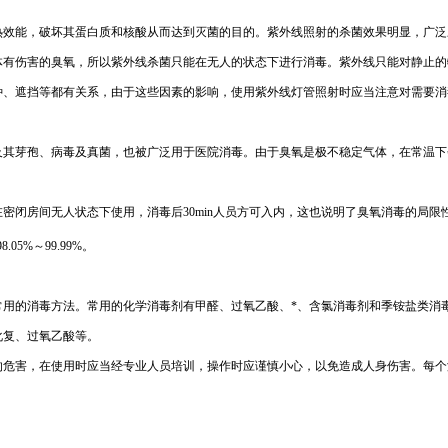
热效能，破坏其蛋白质和核酸从而达到灭菌的目的。紫外线照射的杀菌效果明显，广泛
体有伤害的臭氧，所以紫外线杀菌只能在无人的状态下进行消毒。紫外线只能对静止的
种、遮挡等都有关系，由于这些因素的影响，使用紫外线灯管照射时应当注意对需要消
及其芽孢、病毒及真菌，也被广泛用于医院消毒。由于臭氧是极不稳定气体，在常温下
密闭房间无人状态下使用，消毒后30min人员方可入内，这也说明了臭氧消毒的局
.05%～99.99%。
用的消毒方法。常用的化学消毒剂有甲醛、过氧乙酸、*、含氯消毒剂和季铵盐类消毒
化复、过氧乙酸等。
的危害，在使用时应当经专业人员培训，操作时应谨慎小心，以免造成人身伤害。每个