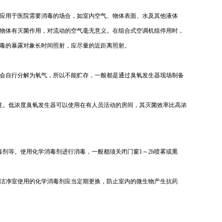
应用于医院需要消毒的场合，如室内空气、物体表面、水及其他液体
物体有灭菌作用，对流动的空气毫无意义。在组合式空调机组停用时，
毒的暴露对象长时间照射，应尽量的近距离照射。
会自行分解为氧气，所以不能贮存，一般都是通过臭氧发生器现场制备
限性。低浓度臭氧发生器可以使用在有人员活动的房间，其灭菌效率比高浓
剂等。使用化学消毒剂进行消毒，一般都须关闭门窗1～2h喷雾或熏
洁净室使用的化学消毒剂应当定期更换，防止室内的微生物产生抗药