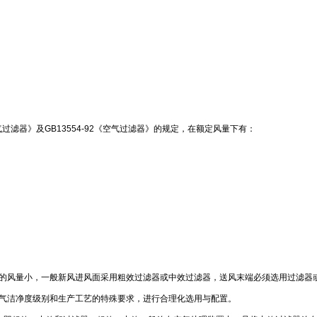
空气过滤器》及GB13554-92《空气过滤器》的规定，在额定风量下有：
理的风量小，一般新风进风面采用粗效过滤器或中效过滤器，送风末端必须选用过滤器
空气洁净度级别和生产工艺的特殊要求，进行合理化选用与配置。