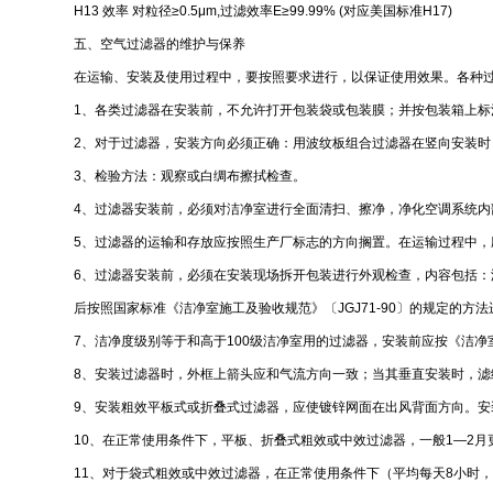
H13 效率 对粒径≥0.5μm,过滤效率E≥99.99% (对应美国标准H17)
五、空气过滤器的维护与保养
在运输、安装及使用过程中，要按照要求进行，以保证使用效果。各种
1、各类过滤器在安装前，不允许打开包装袋或包装膜；并按包装箱上
2、对于过滤器，安装方向必须正确：用波纹板组合过滤器在竖向安装
3、检验方法：观察或白绸布擦拭检查。
4、过滤器安装前，必须对洁净室进行全面清扫、擦净，净化空调系统
5、过滤器的运输和存放应按照生产厂标志的方向搁置。在运输过程中
6、过滤器安装前，必须在安装现场拆开包装进行外观检查，内容包括
后按照国家标准《洁净室施工及验收规范》〔JGJ71-90〕的规定的方
7、洁净度级别等于和高于100级洁净室用的过滤器，安装前应按《洁净室
8、安装过滤器时，外框上箭头应和气流方向一致；当其垂直安装时，滤
9、安装粗效平板式或折叠式过滤器，应使镀锌网面在出风背面方向。
10、在正常使用条件下，平板、折叠式粗效或中效过滤器，一般1—2
11、对于袋式粗效或中效过滤器，在正常使用条件下（平均每天8小时，