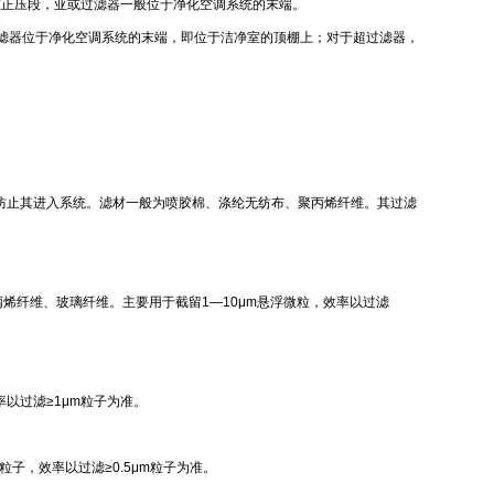
放在正压段，亚或过滤器一般位于净化空调系统的末端。
地过滤器位于净化空调系统的末端，即位于洁净室的顶棚上；对于超过滤器，
，防止其进入系统。滤材一般为喷胶棉、涤纶无纺布、聚丙烯纤维。其过滤
烯纤维、玻璃纤维。主要用于截留1—10μm悬浮微粒，效率以过滤
以过滤≥1μm粒子为准。
子，效率以过滤≥0.5μm粒子为准。