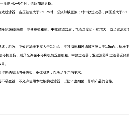
般使用5--6个月，也应加以更换。
效过滤器，当压差值大于250Pa时，必须加以更换；对中效过滤器，则压差大于330
速度降到zui低限度，即使更换粗效、中效过滤器后，气流速度仍不能增大；或当过滤
，粗效、中效过滤器不应大于2.5m/s，亚过滤器和过滤器不应大于1.5m/s，这
无法停机更换，则只允许在不停风机情况更换粗、中效过滤器；亚过滤器和过滤器必须
效果。
高湿度的滤纸与分隔板、框体材料，以满足生产的要求。
要不易生锈，不允许使用木框板的过滤器，以防产生细菌，影响产品的合格。