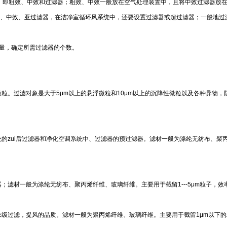
滤形式，即粗效、中效和过滤器；粗效、中效一般放在空气处理装置中，且将中效过滤器
设置粗效、中效、亚过滤器，在洁净室循环风系统中，还要设置过滤器或超过滤器；一般
量，确定所需过滤器的个数。
粒。过滤对象是大于5μm以上的悬浮微粒和10μm以上的沉降性微粒以及各种异物
的zui后过滤器和净化空调系统中、过滤器的预过滤器。滤材一般为涤纶无纺布、聚丙
滤材一般为涤纶无纺布、聚丙烯纤维、玻璃纤维。主要用于截留1---5μm粒子，效率
过滤，提风的品质。滤材一般为聚丙烯纤维、玻璃纤维。主要用于截留1μm以下的粒