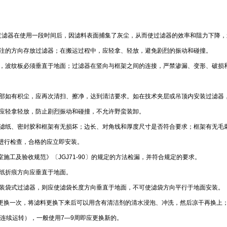
过滤器在使用一段时间后，因滤料表面捕集了灰尘，从而使过滤器的效率和阻力下降，
标注的方向存放过滤器；在搬运过程中，应轻拿、轻放，避免剧烈的振动和碰撞。
时，波纹板必须垂直于地面；过滤器在竖向与框架之间的连接，严禁渗漏、变形、破损
内部如有积尘，应再次清扫、擦净，达到清洁要求。如在技术夹层或吊顶内安装过滤器
，应轻拿轻放，防止剧烈振动和碰撞，不允许野蛮装卸。
：滤纸、密封胶和框架有无损坏；边长、对角线和厚度尺寸是否符合要求；框架有无毛
法进行检查，合格的应立即安装。
施工及验收规范》〔JGJ71-90〕的规定的方法检漏，并符合规定的要求。
纸折痕方向应垂直于地面。
安装袋式过滤器，则应使滤袋长度方向垂直于地面，不可使滤袋方向平行于地面安装。
月更换一次，将滤料更换下来后可以用含有清洁剂的清水浸泡、冲洗，然后凉干再换上；
连续运转），一般使用7—9周即应更换新的。