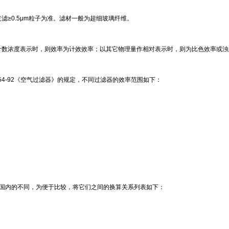
≥0.5μm粒子为准。滤材一般为超细玻璃纤维。
计数浓度表示时，则效率为计效效率；以其它物理量作相对表示时，则为比色效率或浊
。
3554-92《空气过滤器》的规定，不同过滤器的效率范围如下：
与国内的不同，为便于比较，将它们之间的换算关系列表如下：