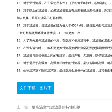
12、对于亚过滤器，在正常使用条件下（平均每天8小时，连续运转），一
13、对于以上的过滤器，如果过滤器前后有压差表或压差传感器，则对粗
加以更换，且原过滤器不可再利用。
14、对于过滤器，当过滤器的阻力值大于450Pa时；或当出风面气流
一般可根据使用环境条件情况，1—2年更换一次。
15、为了充分发挥过滤器的作用，在选用和使用过程中，过滤器的迎面风速
16、在设备运行时，一般不要更换过滤器;如因过滤器已到更换期限而
17、过滤器与连接框架之间的密封垫，必须严密、无泄露，以保证过滤
18、对于需用于高湿度、高温度环境中的过滤器，必须选取耐高温、耐
19、生物洁净室和医药洁净室，必须选用金属框体的过滤器，且其表面
文件下载
图片下
载
上一篇：
耐高温空气过滤器的特性归纳