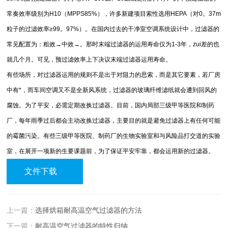
常奏效率级别为H10（MPPS85%），许多新建项目索性选用HEPA（对0。37m
粒子的过滤效率≥99。97%）。在国内过去的干净室空调系统设计中，过滤器的
常见配置为：粗效→中效→。那时末端过滤器的运用寿命仅为1-3年，zui差的也
就几个月。可见，预过滤效率上下决议末端过滤器运用寿命。
有些场所，对过滤器运用的规则不是出于对阻力的思索，而是其它要素，若厂房
中有*，而车间空调又不是全新风系统，过滤器的玻璃纤维滤纸就会遭到回风的
腐蚀。为了平安，必需定期改换过滤器。目前，国内局部三级甲等医院和制药
厂，每年雨季过后都会主动改换过滤器，主要目的就是避免过滤器上有任何可能
的霉菌污染。有些三级甲等医院、制药厂的生物实验室和与风险品打交道的实验
室，在展开一项新的生要课题前，为了保证平安牢靠，都会运用新的过滤器。
文件下载
上一篇：
选择烘箱耐高温空气过滤器的方法
下一篇：
耐高温空气过滤器的特性归纳