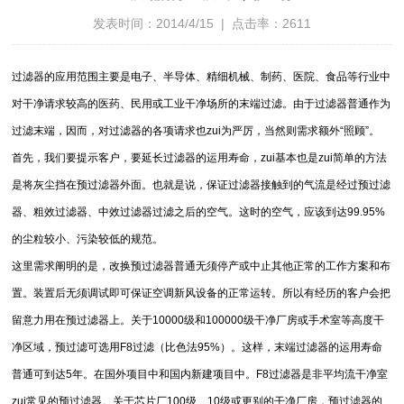
发表时间：2014/4/15 | 点击率：2611
过滤器的应用范围主要是电子、半导体、精细机械、制药、医院、食品等行业中
对干净请求较高的医药、民用或工业干净场所的末端过滤。由于过滤器普通作为
过滤末端，因而，对过滤器的各项请求也zui为严厉，当然则需求额外“照顾”。
首先，我们要提示客户，要延长过滤器的运用寿命，zui基本也是zui简单的方法
是将灰尘挡在预过滤器外面。也就是说，保证过滤器接触到的气流是经过预过滤
器、粗效过滤器、中效过滤器过滤之后的空气。这时的空气，应该到达99.95%
的尘粒较小、污染较低的规范。
这里需求阐明的是，改换预过滤器普通无须停产或中止其他正常的工作方案和布
置。装置后无须调试即可保证空调新风设备的正常运转。所以有经历的客户会把
留意力用在预过滤器上。关于10000级和100000级干净厂房或手术室等高度干
净区域，预过滤可选用F8过滤（比色法95%）。这样，末端过滤器的运用寿命
普通可到达5年。在国外项目中和国内新建项目中。F8过滤器是非平均流干净室
zui常见的预过滤器。关于芯片厂100级、10级或更别的干净厂房，预过滤器的