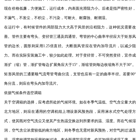
现在价格低廉，方便施工，运行成本，内表面光滑阻力小。后者是指严密性好，
不漏气，不发尘，不积尘，不污染，可耐火、耐腐蚀、耐潮湿。
在运行中，有时候管件的局部阻力大大高于风管的沿程阻力，这种状况需要改
善。管件主要有弯头、变径管三通及四通管。弯管的中心曲率半径应大于矩形风
管的边长，圆形则采用1.25倍直径。大断面风管应在管内加导流片，以减少阻
力。而在实际安装施工中，较少如此处理。对于变径管，不可突然变径，宜作成
渐扩（缩）管，渐扩管每边扩展角应大于15°，渐缩管则每边收缩角不大于30°。
矩形风管的三通要顺气流弯管弯曲分流，支管也应有一定的曲率半径。若要90°
角分流，则应在弯头内加导流片。
依据气候条件选空调箱
关于空调箱的选择，应考虑所处的气候环境。如在冬季气温低、空气含尘量大的
北方地区，则应在通用的空调机组上增设新风预热段，采用淋水式空气处理方
式，使其既对空气洗尘又使其产生热温交换达到所要求的温、湿度。而在气候湿
润，空气含尘浓度较低的南方地区，则冬季也无需对新风预热，对空气的过滤及
温、湿度的调节则采用初效过滤，表冷面调节温湿度，也可加强温减湿工序，再