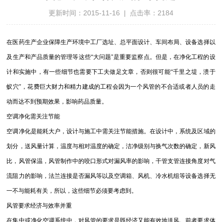
更新时间：2015-11-16 | 点击率：2184
在医药生产企业保障生产环境中工厂选址、总平面设计、车间布局、设备选择以
及生产和产品质量的管理等这些“大问题"是重要监察点。但是，在净化工程的设
计和实施中，有一些细节也需要下工夫做足文章，否则很可能“千里之堤，溃于
蚁穴"，花费巨大财力和精力建成的工程会因为一个风管的不合适或者人员的走
动而达不到预期效果，影响药品质量
。
空调净化需关注节能
空调净化是能耗大户，设计与施工中需关注节能措施。在设计中，系统及区域的
划分，送风量计算，温度与相对温度的确定，洁净级别与换气次数的确定，新风
比，风管保温，风管制作中的咬口形式对漏风率的影响，干管支管连接角度对气
流阻力的影响，法兰连接是否漏风等以及空调箱、风机、冷水机组等设备选择无
一不与能耗有关，所以，这些细节必须要考虑到。
风管要求经济与效率并重
在集中或净化空调系统中，对风管的要求是既经济又能有效地送风。前者要求体