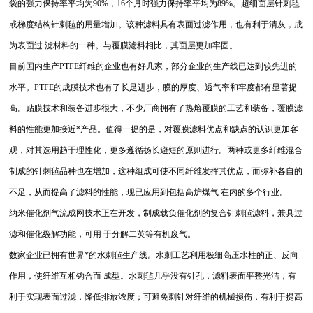
袋的强力保持率平均为
90%
，
16
个月时强力保持率平均为
89%。
超细面层针刺毡
或梯度结构针刺毡的用量增加。该种滤料具有表面过滤作用，也有利于清灰，成
为表面过 滤材料的一种。与覆膜滤料相比，其面层更加牢固。
目前国内生产
PTFE
纤维的企业也有好几家，部分企业的生产线已达到较先进的
水平。
PTFE
的成膜技术也有了长足进步，膜的厚度、透气率和牢度都有显著提
高。贴膜技术和装备进步很大，不少厂商拥有了热熔覆膜的工艺和装备，覆膜滤
料的性能更加接近*产品。值得一提的是，对覆膜滤料优点和缺点的认识更加客
观，对其选用趋于理性化，更多遵循扬长避短的原则进行。两种或更多纤维混合
制成的针刺毡品种也在增加，这种组成可使不同纤维发挥其优点，而弥补各自的
不足，从而提高了滤料的性能，现已应用到包括高炉煤气 在内的多个行业。
纳米催化剂气流成网技术正在开发，制成载负催化剂的复合针刺毡滤料，兼具过
滤和催化裂解功能，可用 于分解二英等有机废气。
数家企业已拥有世界*的水刺毡生产线。水刺工艺利用极细高压水柱的正、反向
作用，使纤维互相钩合而 成型。水刺毡几乎没有针孔，滤料表面平整光洁，有
利于实现表面过滤，降低排放浓度；可避免刺针对纤维的机械损伤，有利于提高