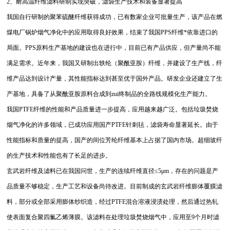
2、
耐高温纤维滤料研制实现突破，滤袋生产技术和装备显著提高
我国自行研制的聚苯硫醚纤维获得成功，已有数家企业可批量生产，该产品在燃
煤电厂锅炉烟气净化中的应用取得良好效果，结束了我国
PPS
纤维*依靠进口的
局面。
PPS
原料生产基地的建设也在进行中，目前已有产品供应，但产量尚不能
满足需求。近年来，我国又研制出轶纶（聚酰亚胺）纤维，并建设了生产线，纤
维产品达到设计产量，其性能指标达到甚至优于国外产品。研发企业还建立了生
产基地，具备了从聚酰亚胺原料合成到zui终制品的全路线规模化生产能力。
我国
PTFE
纤维的性能和产品质量进一步提高，应用越来越广泛。包括垃圾焚烧
烟气净化的许多领域，已成功应用国产
PTFE
针刺毡，滤袋寿命显著延长。由于
性能指标和质量的提高，国产的间位芳纶纤维基本上占据了国内市场。超细玻纤
的生产技术和性能也有了长足的进步。
玄武岩纤维及滤料已在我国问世，生产的连续纤维直径
≤5μm，
存在的问题是产
品质量不够稳定，生产工艺和设备尚待改进。目前制成的玄武岩纤维膨体覆膜滤
料，部分或全部采用膨体纱织造，经过
PTFE
混合溶液浸渍处理，然后通过热轧
使表面复合聚四氟乙烯薄膜。该滤料在处理垃圾焚烧烟气中，应用至
9
个月时滤