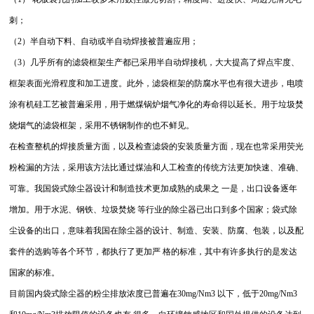
刺；
（
2
）半自动下料、自动或半自动焊接被普遍应用；
（
3
）几乎所有的滤袋框架生产都已采用半自动焊接机，大大提高了焊点牢度、
框架表面光滑程度和加工进度。此外，滤袋框架的防腐水平也有很大进步，电喷
涂有机硅工艺被普遍采用，用于燃煤锅炉烟气净化的寿命得以延长。用于垃圾焚
烧烟气的滤袋框架，采用不锈钢制作的也不鲜见。
在检查整机的焊接质量方面，以及检查滤袋的安装质量方面，现在也常采用荧光
粉检漏的方法，采用该方法比通过煤油和人工检查的传统方法更加快速、准确、
可靠。我国袋式除尘器设计和制造技术更加成熟的成果之 一是，出口设备逐年
增加。用于水泥、钢铁、垃圾焚烧 等行业的除尘器已出口到多个国家；袋式除
尘设备的出口，意味着我国在除尘器的设计、制造、安装、防腐、包装，以及配
套件的选购等各个环节，都执行了更加严 格的标准，其中有许多执行的是发达
国家的标准。
目前国内袋式除尘器的粉尘排放浓度已普遍在
30mg/Nm3
以下，低于
20mg/Nm3