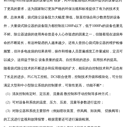
和
10mg/Nm3
排放限值的设备也有 很多，向环境敏感地区和国外提供的设备达到
了更高的要求，这为国家制订更加严格的环保法规和标准提供了有力的技术支
撑。总体来看，袋式除尘设备阻力大幅度 降低，除某些场合和少数类型的设备
外，大量袋式除尘器的设备阻力都控制在
1200Pa
以下，低于
1000Pa
的设备也屡见
不鲜。除尘器滤袋的使用寿命曾是令人心存疑虑的因素之一，但随着现在滤袋寿
命的不断延长，有这种疑虑的人越来越少。还有人曾担心袋式除尘器的维护检修
频繁，但许多电改袋的结果表明，操作和维修人员普遍感觉工作量减轻，定员可
以减少。这得益于除尘 设备质量的提高、自控系统的进步、应用技术的提高。
随着袋式除尘技术的不断进步和应用领域的扩大，相应的自控制技术和产品也有
了长足的进步。
PLC
与工控机、
DCS
联合使用，控制技术升级和模块化，可分别
满足大型和中小型除尘系统的控制要求，可靠性更高， 功能不断*：
（
1
）清灰控制有定时、定压差、流量函 数控制和手动控制等多种方式；
（
2
）可对设备和系统的温度、压力、压差、流量等参数进行监控；
（
3
）对除尘器和系统主要部件（例如喷吹装置、停风阀、卸灰阀、 切换阀等）
的工况进行监视和故障报警，根据需要还可进行漏袋检测。