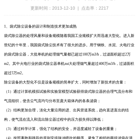
更新时间：2013-12-10 | 点击率：2217
1、
袋式除尘设备的设计和制造技术更加成熟
袋式除尘器的处理风量和设备规模随着我国工业规模扩大而迅速大型化。进入新
世纪的十年里，我国袋式除尘技术有了很大的进步。用于钢铁、水泥、火电行业
的袋式除尘器，大批单机的处理烟气量都已超过
100
万
m3/h
，过滤面积超过
2
万
m2
。其中火电行业的袋式除尘器单机zui大处理烟气量超过
400
万
m3/h
，过滤面积
超过
5
万
m2
。
除尘设备的大型化不仅是设备规模的简单扩大，同时增加了新技术的含量：
（
1
）通过计算机模拟试验和实验室模型试验获得袋式除尘器的合理气流分布和
气流组织，使含尘气流均匀分布至庞大箱体内的各条滤袋；
（
2
）结构更加合理，淡化大量沿用的进、出风管道系统，趋向直进直出的结
构，使气流在流入和流出除尘器过程中的压力损失得以降低；
（
3
）通过科学计算，强化了结构的安全，并适度减轻了设备的重量；
（
4
）按照离散和跳跃的原则安排脉冲喷吹的顺序，避免了相邻的两排滤袋在清