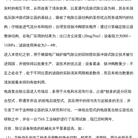
灰时的相互干扰，从而改善了清灰效果。以直通均流袋式除尘器为例，其在长袋
低压脉冲袋式除尘器的基础上，吸收了电除尘器结构的某些优点而形成简约的结
构；仔细改进气流分布和组织；合理安排脉冲阀喷吹顺序；通过计算确定除尘器
整体结构。在电厂应用的结果为：出口含尘浓度
≤20mg/Nm3
；设备阻力为
900
～
1100Pa
；滤袋使用寿命为
3
～
4
年。
进入本世纪之初，用于燃煤电厂锅炉烟气除尘的回转喷吹脉冲袋式除尘技术被引
进我国，并很快得以批量生产。该技术的优点是：设备紧凑、脉冲阀数量少；不
足之处在于，处于不同位置的滤袋的实际清灰周期相差数倍，而且有相当数量的
清灰能量未得到有效利用。
电袋复合除尘器进入市场后，多用于火电和水泥等行业。占据*较多的是分区组
合型式，即通常所说 的前电后袋型式。其应用中的得与失引起较多的关注，并
引发了对于这种除尘器的深入研究和讨论。一体组合型式的电袋复合除尘器也在
研制之中，并在一台
75t/h
工业锅炉进行了应用试验，现已历时两年。
目前，除尘设备制造的机械化水平显著提高。如：
（
1
） 花板袋孔的加工较多采用数控激光切割，精度高、进度快、周边光滑无毛