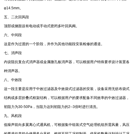
φ14.5mm。
五、二次回风段
顶部或侧面设有电动或手动式密闭多叶回风阀。
六、中间段
这是作为过渡的一个阶段，并作为其他功能段安装检修的通道。
七、消声段
内设阻抗复合式消声器或金属微孔板消声器，可以根据用户特殊要求设计装置各
种消声器。
八、中效段
这一段主要是应用于中效过滤器及中效袋式过滤器的安装，设备采用无纺布袋式
结构或多层折叠式框架结构，可以根据用户的要求配备不同效率的中效过滤器，
初阻力为30-50Pa，当阻力达到初阻力的2--3倍时进行清洗。
九、风机段
低噪声前向多翼离心式通风机，可根据集中组装式空气处理机组所需风量，风压
的要求任意组合使用多台风机，根据不同工况控制开、停风机数量达到设计工况