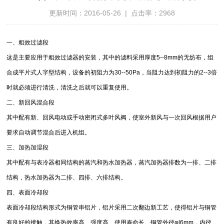
更新时间：2016-05-26 | 点击率：2968
一、粗效过滤段
这是主要应用于粗效过滤器的安装，其中的滤料采用厚度5--8mm的无纺布，组
合成平片式人字型结构，设备的初阻力为30--50Pa，当阻力达到初阻力的2--3倍
时就必须进行清洗，清洗之后就可以重复使用。
二、新回风混合段
其中配有新、回风电动或手动密闭式多叶风阀，使室外新风与一次回风根据用户
要求自动调节混合后进入机组。
三、加热加湿段
其中配有与表冷器相同结构的蒸汽和热水加热器，蒸汽加热器排数为一排、二排
结构，热水加热器为二排、四排、六排结构。
四、表面冷却段
表面冷却段结构形式为铜管串铝片，铝片采用二次翻边新工艺，使得铝片与铜管
有良好的接触，其换热效率高、强度高、使用寿命长。铜管外径φl6mm，内径