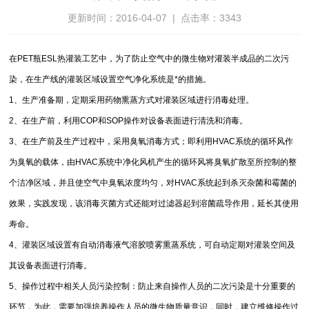
更新时间：2016-04-07 | 点击率：3343
在PET瓶ESL热灌装工艺中，为了防止空气中的微生物对
灌装半成品
的
二次污
染
，在生产线的灌装区域设置
空气净化系统
是*的措施。
1、生产准备期，定期采用药物熏蒸方式对灌装区域进行
消毒处理
。
2、在生产前，利用COP和SOP操作对设备表面进行清洗和消毒。
3、在生产前及生产过程中，采用臭氧消毒方式；即利用HVAC系统的循环风作
为臭氧的载体，由HVAC系统中净化风机产生的循环风将臭氧扩散至所控制的整
个洁净区域，并且使空气中臭氧浓度均匀，对HVAC系统起到杀灭杂菌和霉菌的
效果，实践发现，该消毒灭菌方式还能对过滤器起到溶菌疏导作用，延长其使用
寿命。
4、灌装区域设置有自动消毒液气溶胶喷雾熏蒸系统，可自动定期对
灌装空间
及
其设备表面进行消毒。
5、操作过程中相关人员污染控制：防止来自操作人员的二次污染是十分重要的
环节，为此，需要加强培养操作人员的微生物质量意识，同时，建立维修操作过