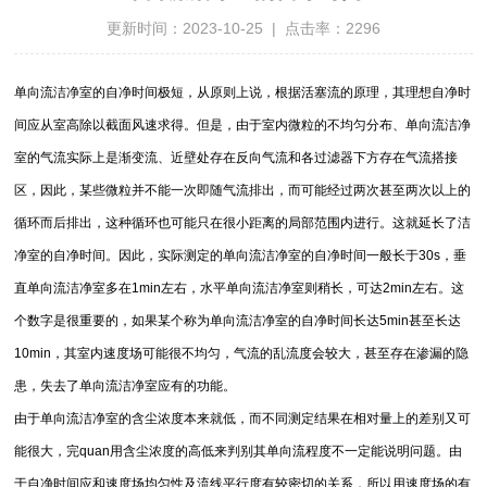
更新时间：2023-10-25 | 点击率：2296
单向流洁净室的自净时间极短，从原则上说，根据活塞流的原理，其理想自净时
间应从室高除以截面风速求得。但是，由于室内微粒的不均匀分布、单向流洁净
室的气流实际上是渐变流、近壁处存在反向气流和各过滤器下方存在气流搭接
区，因此，某些微粒并不能一次即随气流排出，而可能经过两次甚至两次以上的
循环而后排出，这种循环也可能只在很小距离的局部范围内进行。这就延长了洁
净室的自净时间。因此，实际测定的单向流洁净室的自净时间一般长于30s，垂
直单向流洁净室多在1min左右，水平单向流洁净室则稍长，可达2min左右。这
个数字是很重要的，如果某个称为单向流洁净室的自净时间长达5min甚至长达
10min，其室内速度场可能很不均匀，气流的乱流度会较大，甚至存在渗漏的隐
患，失去了单向流洁净室应有的功能。
由于单向流洁净室的含尘浓度本来就低，而不同测定结果在相对量上的差别又可
能很大，
完quan
用含尘浓度的高低来判别其单向流程度不一定能说明问题。由
于自净时间应和速度场均匀性及流线平行度有较密切的关系，所以用速度场的有