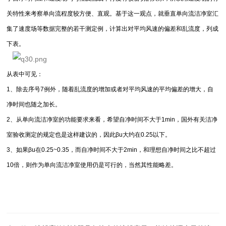
关特性来考察单向流程度较方便、直观。基于这一观点，就垂直单向流洁净室汇
集了速度场等数据完整的若干测定例，计算出对平均风速的偏差和乱流度，列成
下表。
从表中可见：
1、除去序号7例外，随着乱流度的增加或者对平均风速的平均偏差的增大，自
净时间也随之加长。
2、从单向流洁净室的功能要求来看，希望自净时间不大于1min，国外有关洁净
室验收测定的规定也是这样建议的，因此βu大约在0.25以下。
3、如果βu在0.25~0.35，而自净时间不大于2min，和理想自净时间之比不超过
10倍，则作为单向流洁净室使用仍是可行的，当然其性能略差。