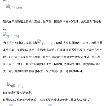
所以
该式在单对数纸上将成为直线，如下图。因通常均有N0/N≥1，故取值时可略去
1。
为了求自净时间，先要求出
，N0是洁净室原始含尘浓度，如果不是
事先已知，则应加以确定。实际情况表明，只要开机前系统已经停止运行几个小
时，则不管什么系统的洁净室，最后N0将趋近于室外大气含尘浓度M。从下表
可以看出，对于一般围护结构的洁净室，N0约可达到M的80%，因为N0差别不
大，对于自净时间的影响也不大，为了方便计算，可以取N0=M。
M的确定可按实际确定。
M是洁净室稳定时含尘浓度，应根据要求或计算确定，具体方法另讨论。