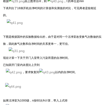
，
根据
由上图求出nt，则
t 的单位是min
下表列出了18例开机自净时间的计算值和实测值的对比，可见两者是较相近
的。
下图是根据国外的实验数据绘出的，由于是对同一个洁净室改变换气次数做的实
验，因此换气次数和自净时间的关系更单一，更可信。
现在计算一下关于开门入室带入污染而需的自净时间。
已知因开门室内浓度比上升到
，
要求恢复到
以内的自净时间。
如果洁净室为1000级，n按60次/h计算，带入上式得