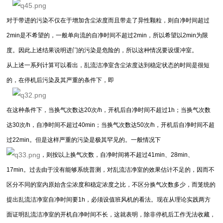
对于带进的污染不仅在于增加含尘浓度而且带走了异性颗粒，则自净时间超过
2min是不希望的，一般单向流的自净时间不超过2min，所以希望以2min为限
度。因此上述结果说明进门的污染是危险的，所以这种情况要设缓冲室。
从上述一系列计算可以看出，乱流洁净室含尘浓度达到稳定状态的时间是很短
的，在停机后污染及其严重的条件下，即
在这种条件下，当换气次数达20次/h，开机后自净时间不超过1h；当换气次数
达30次/h，自净时间不超过40min；当换气次数达50次/h，开机后自净时间不超
过22min。但是这样严重的污染是极其罕见的。一般情况下
，则按以上换气次数，自净时间将不超过41min、28min、
17min。过去由于没有能够系统普测，对乱流洁净室的效果估计不足的，因而不
区分不同的室内原始含尘浓度和稳定浓度之比，不区分换气次数多少，而笼统的
提出乱流洁净室自净时间要1h，必须设值班风机的看法。现在从理论实践两方
面证明乱流洁净室的开机自净时间不长，这就表明，除非停机后工作无法收藏，