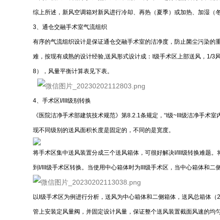
综上所述，新风空调箱对新风进行冷却、再热（夏季）或加热、加湿（
3、通仓交融手术室气流组织
有序的气流组织设计是保证通仓交融手术室的洁净度，防止菌尘污染的
难，按现有成熟的设计经验,送风形式设计成：I级手术区上部送风，1/3
8），风量平衡计算表见下表。
4、手术区I/III级别转换
《医院洁净手术部建筑技术规范》第8.2.1条规定，“I级~III级洁
现不同级别的送风面积长度是固定的，不同的是宽度。
将手术区集中送风装置分成三个送风箱体，可很好解决I/III级转换难题。将I
到I/III级手术区转换。当使用中心箱体时为III级手术区，当中心箱体和
以I级手术区为例进行分析，送风为中心箱体和二侧箱体，送风总箱体（2600×
管上安装定风量阀，并固定设计风量，保证整个送风装置截面风速的均