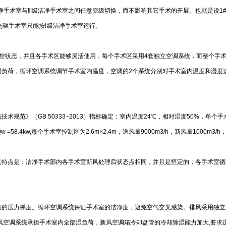
术室与Ⅲ级洁净手术室之间任意变级切换，而不影响其它手术的开展。也就是说1#或3#
交融手术室只能按Ⅰ级洁净手术室运行。
控状态，并且各手术区能够灵活使用，每个手术区采用4套独立空调系统，而整个手
湿负荷，循环空调系统调节手术室内温度，空调的2个系统分别对手术室内温度和湿度
规范》（GB 50333–2013）指标确定：室内温度24℃，相对湿度50%，单个
荷Qw =58.4kw,每个手术室控制区为2.6m×2.4m，送风量9000m3/h，新风量1000m3/
其特点是：洁净手术部内各手术室新风处理后状态点相同，并且是恒定的，各手术室循
室的压力梯度。循环空调系统保证手术室的洁净度，避免空气交叉感染。排风采用独立
风空调系统承担手术室内全部湿负荷，新风空调箱冷却盘管的冷却除湿能力加大,要求