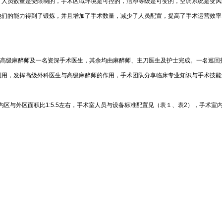
，人员数量是受限制的，手术区域环境是可控的，洁净等级是可变的，空调系统是变风
他们的能力得到了锻炼，并且增加了手术数量，减少了人员配置，提高了手术运营效率
位高级麻醉师及一名资深手术医生，其余均由麻醉师、主刀医生及护士完成。一名巡回
利用，发挥高级外科医生与高级麻醉师的作用，手术团队分享临床专业知识与手术技能
，手术内区与外区面积比1:5.5左右，手术室人员与设备标准配置见（表１、表2），手术