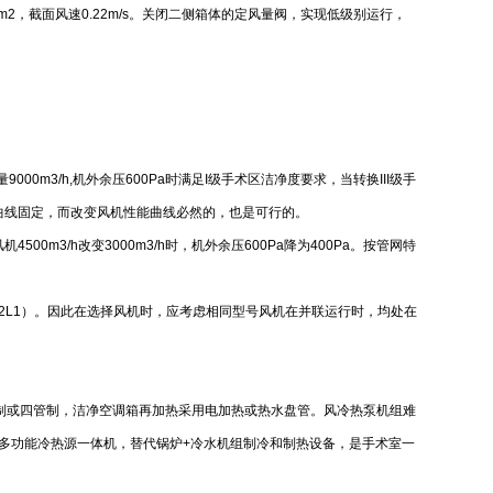
64m2，截面风速0.22m/s。关闭二侧箱体的定风量阀，实现低级别运行，
风量9000m3/h,机外余压600Pa时满足I级手术区洁净度要求，当转换III级手
能曲线固定，而改变风机性能曲线必然的，也是可行的。
00m3/h改变3000m3/h时，机外余压600Pa降为400Pa。按管网特
2L1）。因此在选择风机时，应考虑相同型号风机在并联运行时，均处在
制或四管制，洁净空调箱再加热采用电加热或热水盘管。风冷热泵机组难
用多功能冷热源一体机，替代锅炉+冷水机组制冷和制热设备，是手术室一