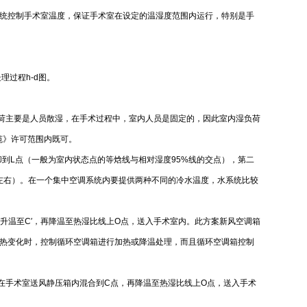
统控制手术室温度，保证手术室在设定的温湿度范围内运行，特别是手
理过程h-d图。
的湿负荷主要是人员散湿，在手术过程中，室内人员是固定的，因此室内湿负荷
范》许可范围内既可。
却到L点（一般为室内状态点的等焓线与相对湿度95%线的交点），第二
℃左右）。在一个集中空调系统内要提供两种不同的冷水温度，水系统比较
升温至C′，再降温至热湿比线上O点，送入手术室内。此方案新风空调箱
热变化时，控制循环空调箱进行加热或降温处理，而且循环空调箱控制
风在手术室送风静压箱内混合到C点，再降温至热湿比线上O点，送入手术