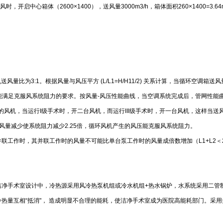
开启中心箱体（2600×1400），送风量3000m3/h，箱体面积260×1400=3.
。
/h,送风量比为3:1。根据风量与风压平方 (L/L1=H/H11/2) 关系计算，当循环空调箱送
然不能满足克服风系统阻力的要求。按风量-风压性能曲线，当空调系统完成后，管网性
线的风机，当运行I级手术时，开二台风机，而运行III级手术时，开一台风机，这样当送风机45
定，风量减少使系统阻力减少2.25倍，循环风机产生的风压能克服风系统阻力。
联工作时，其并联工作时的风量不可能比单台泵工作时的风量成倍数增加（L1+L2＜
洁净手术室设计中，冷热源采用风冷热泵机组或冷水机组+热水锅炉，水系统采用二管
热量互相“抵消"， 造成明显不合理的能耗，使洁净手术室成为医院高能耗部门。采