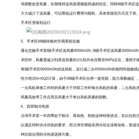
等因数改变风量，长期维持送风装置截面风速的恒定。同样III级手术区送风时，
大大减少了送风量，可以降低运行费用与能耗。具体变级别方式见下表
手术区变级别运行
5、手术区I/III级转换的空调系统实施
通仓交融手术室I级手术区送风量9000m3/h, III级手术区送风量3000m3
术区时，风量需减少到原送风量的1/3,机外余压降至66Pa左右，显
将I级手术区9000m3/h的送风机，设计成二台4500m3/h的相同性能曲
性方程式H=KQ2计算，由于I/III级手术区合用一套管路，阻力系数确
一台风机单独工作时的风量大于并联工作时每台风机的风量，二台风机并
风量高效率工作点而且风量大于单台风机风量的因数。
6、四管制冷热源
洁净手术室一年四季处于制冷、再加热、制热这种特殊状况，在以往的
以满足同时供冷供热的要求，而洁净空调箱采用冷却去湿再加热，形成冷
种比较合理的冷热源选择方案。