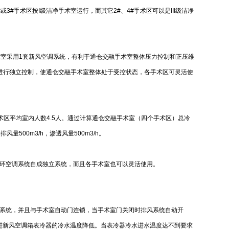
手术区按I级洁净手术室运行，而其它2#、4#手术区可以是III级洁净
术室采用1套新风空调系统，有利于通仓交融手术室整体压力控制和正压维
进行独立控制，使通仓交融手术室整体处于受控状态，各手术区可灵活使
手术区平均室内人数4.5人。通过计算通仓交融手术室（四个手术区）总冷
h，排风量500m3/h，渗透风量500m3/h。
环空调系统自成独立系统，而且各手术室也可以灵活使用。
系统，并且与手术室自动门连锁，当手术室门关闭时排风系统自动开
进新风空调箱表冷器的冷水温度降低。当表冷器冷水进水温度达不到要求