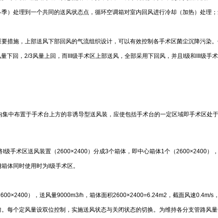
冬季）处理到一个共同的送风状态点，循环空调箱对室内回风进行冷却（加热）处理；
重要措施，上部送风下部回风的气流组织设计，可以有效控制各手术区菌尘沉降污染。
风量下回，2/3风量上回，而III级手术区上部送风，全部采用下回风，并且I级和II
净手术室内集中布置于手术台上方的非诱导型送风装，应使包括手术台的一定区域即手术区处于
级手术区送风装置（2600×2400）分成3个箱体，即中心箱体1个（2600×2400
二侧箱体同时使用时为I级手术区。
2400），送风量9000m3/h，箱体面积2600×2400=6.24m2，截面风速0
匀。每个定风量设双位控制，实施送风状态与关闭状态的切换。为维持各分支管路风量