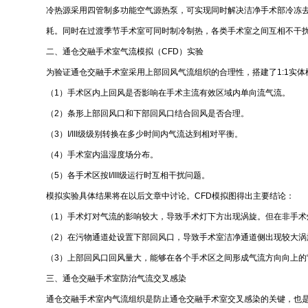
冷热源采用四管制多功能空气源热泵，可实现同时解决洁净手术部冷冻去
耗。同时在过渡季节手术室可同时制冷制热，各类手术室之间互相不干
二、通仓交融手术室气流模拟（CFD）实验
为验证通仓交融手术室采用上部回风气流组织的合理性，搭建了1:1实体模
（1）手术区内上回风是否影响在手术主流有效区域内单向流气流。
（2）条形上部回风口和下部回风口结合回风是否合理。
（3）I/III级级别转换在多少时间内气流达到相对平衡。
（4）手术室内温湿度场分布。
（5）各手术区按I/III级运行时互相干扰问题。
模拟实验具体结果将在以后文章中讨论。CFD模拟图得出主要结论：
（1）手术灯对气流的影响较大，导致手术灯下方出现涡旋。但在非手术
（2）在污物通道处设置下部回风口，导致手术室洁净通道侧出现较大涡
（3）上部回风口回风量大，能够在各个手术区之间形成气流方向向上的“
三、通仓交融手术室防治气流交叉感染
通仓交融手术室内气流组织是防止通仓交融手术室交叉感染的关键，也