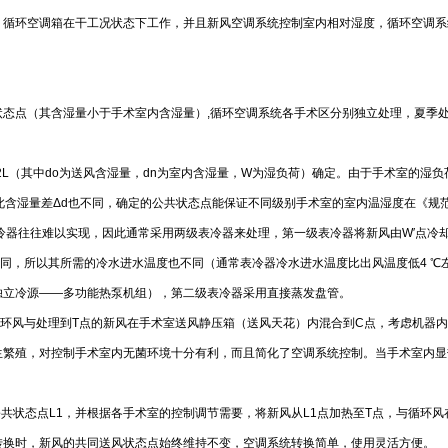
，循环空调箱在干工况状态下工作，并且新风空调系统控制室内相对湿度，循环空调系
共状态点（其含湿量小于手术室内含湿量）,循环空调系统各手术区分别独立处理，夏季处
/1.2L（其中do为送风含湿量，dn为室内含湿量，W为湿负荷）确定。由于手术室
因此含湿量差Δd也不同，确定的公共状态点能保证不同级别手术室的室内温湿度在《规
表冷器往往难以实现，因此通常采用两级表冷器来处理，第一级表冷器将新风由W′点冷
不同，所以其所需的冷水进水温度也不同（通常表冷器冷水进水温度比出风温度低4 
独立冷源——多功能热泵机组），第二级表冷器采用直接蒸发盘管。
循环风与处理到T点的新风在手术室送风静压箱（送风天花）内混合到C点，考虑机器内
生繁殖，对控制手术室内无菌环境十分有利，而且简化了空调系统控制。当手术室内显
公共状态点L1，并根据各手术室的控制调节需要，将新风从L1点加热至T点，与循环
转换时，新风的共同送风状态点始终维持不变，空调系统转换简单，使用灵活方便。