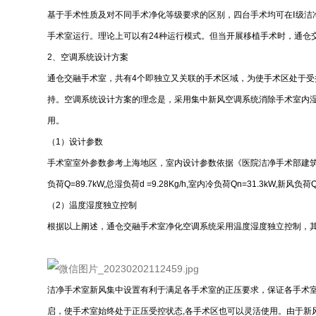
基于手术性质及对不同手术净化等级要求的区别，四台手术均可在Ⅰ级洁净手
手术室运行。理论上可以有24种运行模式。但当开展移植手术时，通仓
2、空调系统设计方案
通仓交融手术室，共有4个即独立又关联的手术区域，为使手术区处于受
持。空调系统设计方案的理念是，采用集中新风空调系统消除手术室内
用。
（1）设计参数
手术室室外参数参考上海地区，室内设计参数依据《医院洁净手术部建筑技术
负荷Q=89.7kW,总湿负荷d =9.28Kg/h,室内冷负荷Qn=31.3kW,新风负
（2）温度湿度独立控制
根据以上阐述，通仓交融手术室净化空调系统采用温度湿度独立控制，
洁净手术室新风集中设置有利于满足各手术室的正压要求，保证各手术
启，使手术室始终处于正压受控状态,各手术区也可以灵活使用。由于新