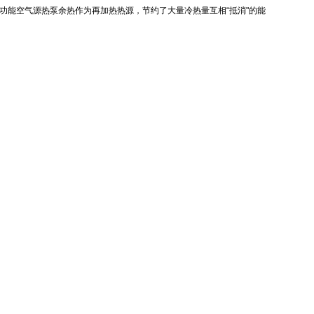
功能空气源热泵余热作为再加热热源，节约了大量冷热量互相“抵消"的能