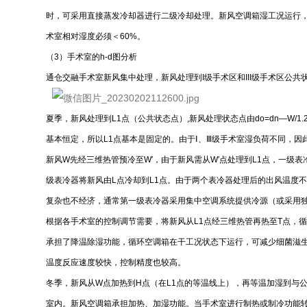
时，可采用直接蒸发冷却器进行二级冷却处理。新风空调箱湿工况运行
术室相对湿度必须＜60%。
（3）手术室的h-d图分析
通仓交融手术室新风集中处理，新风处理到I级手术区和III级手术区公
夏季，新风处理到L1点（公共状态点）,新风处理状态点由do=dn—W
基本恒定，所以L1点基本是固定的。由于Ⅰ、Ⅲ级手术室湿负荷不同，
新风W先经三维热管预冷至W′，由于新风需从W′点处理到L1点，一级
级表冷器将新风由L点冷却到L1点。由于两个表冷器处理后的出风温度
复杂也不经济，通常第一级表冷器采用集中空调系统提供冷源（或采用
根据各手术室的控制调节需要，将新风从L1点经三维热管再热至T点，
承担了降温除湿功能，循环空调箱在干工况状态下运行，可减少细菌滋
温度反应速度较快，控制精度也较高。
冬季，新风从W点加热到H点（在L1点的等温线上），再等温加湿到与
室内。新风空调箱承担加热、加湿功能。当手术室进行制热或制冷功能