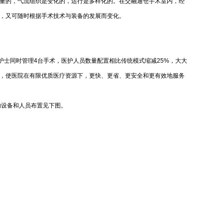
量的，气流组织是变化的，运行是多样化的。在交融通仓手术室内，经
，又可随时根据手术技术与装备的发展而变化。
护士同时管理4台手术，医护人员数量配置相比传统模式缩减25%，大大
，使医院在有限优质医疗资源下，更快、更省、更安全和更有效地服务
室内设备和人员布置见下图。