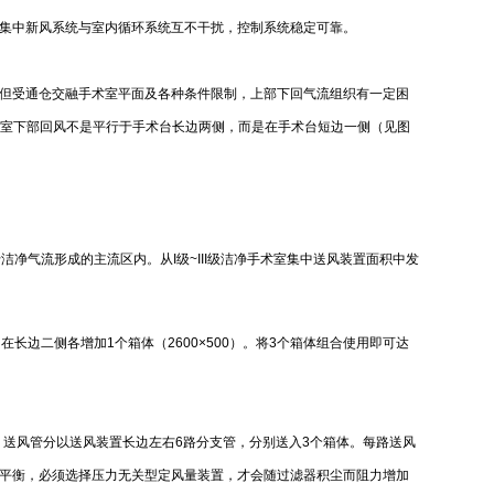
集中新风系统与室内循环系统互不干扰，控制系统稳定可靠。
但受通仓交融手术室平面及各种条件限制，上部下回气流组织有一定困
I级手术室下部回风不是平行于手术台长边两侧，而是在手术台短边一侧（见图
洁净气流形成的主流区内。从I级~III级洁净手术室集中送风装置面积中发
），在长边二侧各增加1个箱体（2600×500）。将3个箱体组合使用即可达
.4m/s，送风管分以送风装置长边左右6路分支管，分别送入3个箱体。每路送风
平衡，必须选择压力无关型定风量装置，才会随过滤器积尘而阻力增加