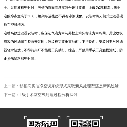
十。采用液槽密封时，液槽的液面高度应符合设计要求，上般为2/3槽深，密封
液的熔点宜高于50℃，框架各连接处不得有渗液现象。安装时将刀架式过滤器浸
插在密封槽内。
液槽高效过滤器安装时，应保证气流方向与外框上箭头标志方向相同。用波纹板
组装的过滤器在竖向安装时，波纹板需要垂直地面，不得反向。安装时要对过滤
器轻拿轻放，不得污染厂不能用工具敲打、撞击，严禁用手或工具触摸滤纸，防
止损伤滤料和密封胶。
上一篇：
移植病房洁净空调系统形式采取新风处理型还是新风过滤型？
下一篇：
I 级手术室空气处理过程分析探讨