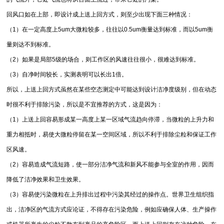
回风口如在上部，即设计成上送上回方式，则至少出现下面三种情况：
（1）在一定高度上5um大微粒较多，往往以0.5um衡量达到标准，而以5um衡
量则达不到标准。
（2）如果是局部5级的场合，则工作区的风速往往很小，很难达到标准。
（3）自净时间较长，实测表明可以长出1倍。
所以，上送上回方式虽然在某些空态测定中可能达到设计洁净度级别，但在动态
时很不利于排除污染，所以是不宜推荐的方式，这是因为：
（1）上送上回容易形成某一高度上某一区域气流趋向停滞，当微粒的上升力和
重力相抵时，易使大微粒停留在某一空间区域，所以不利于排除尘粒和保证工作
区风速。
（2）容易造成气流短路，使一部分洁净气流和新风不能参与全室的作用，因而
降低了洁净效果和卫生效果。
（3）容易使污染微粒在上升排出过程中污染其经过的操作点。世界卫生组织指
出，洁净区的气流方式应论证，不得存在污染危险，例如应确保人体、生产操作