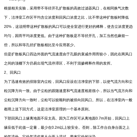
根据相关实验，采用带不等径开孔扩散板的高效过滤器风口，在相同换气次数
下，洁净室工作区平均含尘浓度和回风口浓度之比，比不带这种扩散板时降低
20%，这说明带这种扩散板的风口可以使全室进行更好的稀释，使含尘浓度更趋
均匀，因而平均浓度更低。由于这种扩散板是不等径开孔，加工当然也麻烦一
些，所以和等孔径扩散板相比至今应用甚少。
但是扩散板风口四边外面的气流速度由于孔眼的衰减作用而较小，因此在两风口
之间的顶棚下方仍易出现气流停滞区，不利于混掺稀释作用的发挥。
2、回风口
为了迅速有效的排除室内尘粒，回风口应设在洁净室的下部，以使气流方向和尘
粒沉降方向一致。由于尘粒的跟随速度和气流速度相差很小，所以当气流方向和
尘粒沉降方向一致时，尘粒可以较顺利的被排向回风口。所以，在洁净室内一般
都用上送下回方式，这是洁净室原理的一个基本原则。
下部回风口上缘离地面不应太高。因为工作区可从离地面0.7m开始，回风口上
缘应低于此值一定量，最少在0.2m以上较安全。否则，除工作台自身台面之上
的气流外，它处气流也将从台面上流过，带来它处的污染。