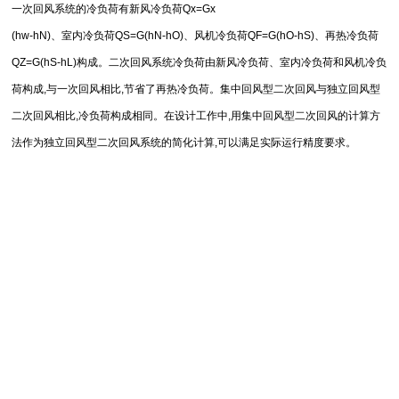
一次回风系统的冷负荷有新风冷负荷Qx=Gx
(hw-hN)、室内冷负荷QS=G(hN-hO)、风机冷负荷QF=G(hO-hS)、再热冷负荷
QZ=G(hS-hL)构成。二次回风系统冷负荷由新风冷负荷、室内冷负荷和风机冷负
荷构成,与一次回风相比,节省了再热冷负荷。集中回风型二次回风与独立回风型
二次回风相比,冷负荷构成相同。在设计工作中,用集中回风型二次回风的计算方
法作为独立回风型二次回风系统的简化计算,可以满足实际运行精度要求。