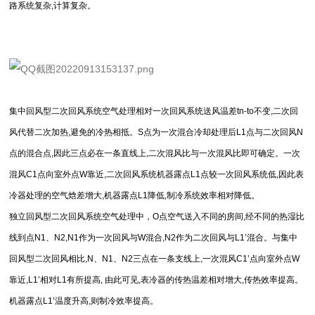
路系统复杂,计算复杂。
集中回风型二次回风系统空气处理相对一次回风系统送风温差tn-to不变,二次回
风代替二次加热,避免的冷热相抵。S点为一次混合冷却处理后L1点与二次回风N
点的混合点,因此三点必在一条直线上,二次混风比与一次混风比即可确定。一次
混风C1点向室外点W靠近,二次回风系统机器露点L1点较一次回风系统低,因此表
冷器处理的空气焓差增大,机器露点L1降低,制冷系统效率相对降低。
独立回风型二次回风系统空气处理中，O点空气送入不同的房间,经不同的热湿比
线到点N1、N2,N1作为一次回风与W混合,N2作为二次回风与L1’混合。与集中
回风型二次回风相比,N、N1、N2三点在一条支线上,一次混风C1’点向室外点W
靠近,L1’相对L1有所提高, 由此可见,表冷器的传热温差相对增大,传热效率提高。
机器露点L1’温度升高,则制冷效率提高。