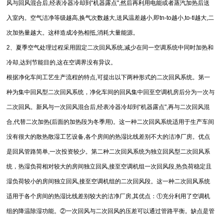
风与回风混合后,经表冷器冷却到“机器露点",然后再利用电能或者蒸汽加热后送
入室内。空气洁净等级越高,换气次数越大,送风温差越小,即tn-to越小,to-tl越大,二
次加热量越大。这样造成冷热相抵,消耗大量能源。
2、夏季空气处理过程采用固定二次回风系统,减少在同一空调系统中同时加热和
冷却,达到节能目的,这在空调界没有异议。
根据净化车间工艺生产流程的特点,可提出以下两种形式的二次回风系统。第一
种为集中回风型二次回风系统，净化车间的回风集中回至空调机房后分为一次与
二次回风。新风与一次回风混合后,经表冷器冷却到“机器露点",再与二次回风混
合,代替二次加热(后面的加热段为冬季用)。这一种二次回风系统适用于生产车间
没有很大的散热散湿工艺设备,各个房间的热湿比线差别不大的洁净厂房。优点
是回风管路简单,一次投资较少。第二种二次回风系统为独立回风型二次回风系
统，热湿负荷相对较大的房间独立回风,接至空调机组一次回风段,热负荷稳定且
湿负荷较小的房间独立回风,接至空调机组的二次回风段。这一种二次回风系统
适用于各个房间的热湿比线差别较大的洁净厂房,其优点：①充分利用了空调机
组的降温除湿功能。②一次回风与二次回风的压差可以通过管路平衡。缺点是管