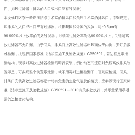
四、
排风过滤器（
排风的入口或出口应有过滤器
）
本次修订区别一般正压洁净手术室的排风口和负压手术室的排风口，原则规定，
即排风的入口或出口应有过滤器。
根据我国和外国的实验，对≥0.5μm有
99.999%以上效率的高效过滤器，对细菌过滤效率则达99.99%以上，关键是高
效过滤器不允许漏。由于回风、排风口上高效过滤器出风面位于内侧，安好后很
难检漏，按现行国家标准《洁净室施工及验收规范》GB50591，若边框是零泄
漏结构，现场对高效过滤器检漏后即行安装，例如动态气流密封负压高效排风装
置即是，可实现整个装置零泄漏，就不用再对边框检漏了，否则应检漏。
回风、
排风口安装高效过滤器都是针对有危害的生物气溶胶的情况，应参照现行国家标
准《洁净室施工及验收规范》GB50591—2010有关条款执行，并尽量采用零泄
漏的边框密封结构。