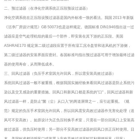
二、
预过滤器（
在净化空调系统正压段预设过滤器
）
净化空调系统在正压段设预过滤器是国内外标准一致的看法。我国 2013 年新版
《洁净厂房设计规范》GB 50073也是这样规定。德国标准 DIN1946指出这一过
滤器应是空气处理机组的最后一个部件，即安装在其下游的正压段。美国
ASHRAE170 规定第二级过滤段应置于所有湿工况冷盘管和送风机的下游侧，
第二级过滤器的安装界面应密封。各国标准均指出预过滤器可用于增加最终过滤
器的使用寿命，从而降低成本。
三、
回风过滤器（
负压手术室因允许回风，所以需安装高效过滤器
）
系统回风过滤器一般不被重视，根据我国实施经验来看回风过滤器是防止系统污
染以及交叉感染的重要措施。回风口和新风口都是系统的"口"，回风过滤器和新
风过滤器一样，是防止"菌（尘）从口入"的两道屏障之一，应引起重视。
《规
范》规定的负压手术室因允许回风，所以回风需安高效过滤器作无害化处理（送
风可不安高效）。如原设计为正负压转换手术室，只需在一部分回风口上安装高
效过滤器，供负压时使用；另一部分不安高效过滤器的回风口供正压时使用。日
本、美国标准都说明风口或装置上安有高效过滤器时可利用循环风（回风）。