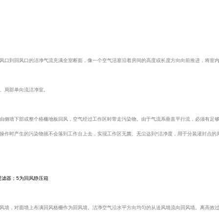
。
风口到回风口的洁净气流充满全室断面，像一个空气活塞沿着房间的高度或长度方向向前推进，将室
、局部单向流洁净室。
侧墙下部或整个格栅地板回风，空气经过工作区时带走污染物。由于气流系垂直平行流，必须有足够气速，
操作时产生的污染物就不会落到工作台上去，实现工作区无菌、无尘达到*洁净度，用于分装灌封点的
过滤器；5为回风静压箱
风墙，对面墙上布满回风格栅作为回风墙。洁净空气沿水平方向均匀的从送风墙流向回风墙。离高效过