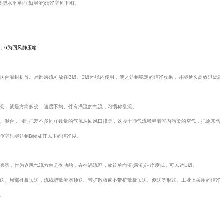
型水平单向流(层流)清净室见下图。
；6为回风静压箱
联合灌封机等。局部层流可放在B级、C级环境内使用，使之达到稳定的洁净效果，并能延长高效过滤
流，就是方向多变、速度不均、伴有涡流的气流，习惯称乱流。
、混合，同时把差不多同样数量的气流从回风口排走，这股干净气流稀释着室内污染的空气，把原来
净室只能达到B级及其以下的洁净度。
滤器，作为送风气流方向是变动的，存在涡流区，故较单向流(层流)洁净度低，可以达B级。
送、局部孔板顶送，流线型散流器顶送、带扩散板或不带扩散板顶送、侧送等形式。工业上采用的洁
。