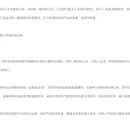
对工作对象的污染，其内部一般保持正压。它适用于航天工业(高可靠性)、电子工业(集成电路等)、精密
工业洁净室一般都是同等重要的，它们直接影响到产品的质量、纯度和精度。
菌洁净场合的总称。
。
。同时其内部材料要求能够经受各种灭菌剂的侵蚀，内部一般保持正压。实质上这是一种结构和材料允许
)等部门。
求静压比周围环境低一定数值(负压)，其用于研究实验设施(细菌学、生物学洁净室)和生物工程。因
，装修材料和设备要求耐腐蚀性强。这种洁净室的气密性要求比般洁净室高，安全度要求高，施工难
作区获得低而均匀的含尘浓度，组织气流的原则是：要最大限度的减少涡流；使射入气流经过最短流