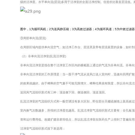
级的洁净度。水平单向流(层流)多用于洁净室的全面洁净控制。但造价比垂直层流低。典
图中，1为循环风机；2为送风静压箱；3为高效过滤器；4为循环风道；5为中效过滤器
③局部单向流(层流)
在局部区域内提供单向流空气，如洁净工作台、层流罩及带有层流装置的设备，如针剂
（2）非单向流洁净室(乱流洁净室)
非单向流洁净室是指在整个洁净室工作区内的横截面上通过的气流为非单向流。非单向
非单向流洁净室的工作原理是：当一股干净气流从送风口送人室内时，迅速向四周扩散
的效果就越好。由于稀释的空气量不可能无限增大，稀释结果就有限度，所以非向流洁
送回风气流组织形式有三种：顶送侧下回、侧送侧回、顶送顶回。
乱流洁净室的气流组织方式和一般空调没有多大区别，即在部分天棚或侧墙上装高效过
室内换气次数越多，所得的洁净度也越高。乱流洁净室气流组织形式主要有：全孔板顶
资和运行费用低、改建扩建容易等统点，所以乱流洁净室在医药生产上得到了普遍应用
洁净室气流组织形式按下表选用：