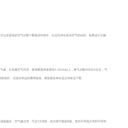
内含尘浓度高的空气沿整个断面排到室外，以达到净化室内空气的目的。如果设计正确
以克服空气对流，垂直断面风速需在0.25m/s以上，换气次数400次/h左右，气
局部保护。但造价和运转费用很高。典型垂直单向流洁净室见下图：
滤器越近，空气越洁净，可达*洁净度，依次便可能是B级。室内不同地方得到不同等