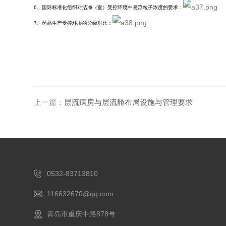
6、国际标准化组织对洁净（室）受控环境中悬浮粒子浓度的要求：
7、药品生产受控环境的分级对比：
上一篇：
层流病房与层流舱布局设施与管理要求
0532-83713810
116632670@qq.com
青岛市重庆中路878号