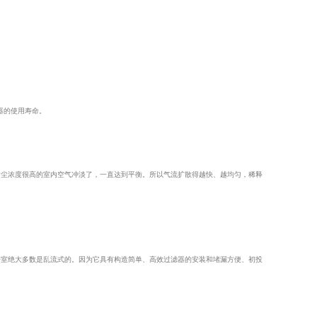
器的使用寿命。
含尘浓度很高的室内空气冲淡了，一直达到平衡。所以气流扩散得越快、越均匀，稀释
净室绝大多数是乱流式的。因为它具有构造简单、高效过滤器的安装和堵漏方便、初投