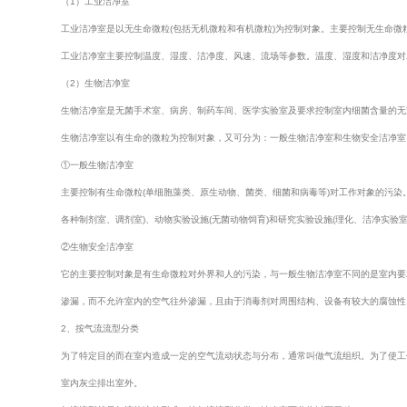
（1）工业洁净室
工业洁净室是以无生命微粒(包括无机微粒和有机微粒)为控制对象。主要控制无生命微粒
工业洁净室主要控制温度、湿度、洁净度、风速、流场等参数。温度、湿度和洁净度对
（2）生物洁净室
生物洁净室是无菌手术室、病房、制药车间、医学实验室及要求控制室内细菌含量的无
生物洁净室以有生命的微粒为控制对象，又可分为：一般生物洁净室和生物安全洁净室
①一般生物洁净室
主要控制有生命微粒(单细胞藻类、原生动物、菌类、细菌和病毒等)对工作对象的污染
各种制剂室、调剂室)、动物实验设施(无菌动物饲育)和研究实验设施(理化、洁净实验室
②生物安全洁净室
它的主要控制对象是有生命微粒对外界和人的污染，与一般生物洁净室不同的是室内要
渗漏，而不允许室内的空气往外渗漏，且由于消毒剂对周围结构、设备有较大的腐蚀性
2、按气流流型分类
为了特定目的而在室内造成一定的空气流动状态与分布，通常叫做气流组织。为了使工
室内灰尘排出室外。