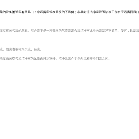
染的设备附近应有回风口；余压阀应设在系统的下风侧；非单向流洁净室设置洁净工作台应远离回风
应互扰的气流的总称。混合流不是一种独立的气流流混合流洁净室比单向流洁净室简单、便宜，比乱
流。辐流也被称为矢流、径流。
浓度高的空气沿洁净室的纵断面排到室外。洁净效果介于单向流和非单问流之间。