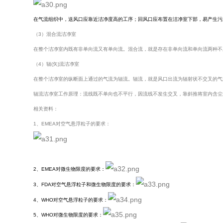
在气流组织中，送风口应靠近洁净度高的工序；回风口应布置在洁净室下部，易产生污
（3）混合流洁净室
在整个洁净室内既有非单向流又有单向流。混合流，就是存在非单向流和单向流两种不
（4）辐(矢)流洁净室
在整个洁净室的纵断面上通过的气流为辐流。辐流，就是风口出流为辐射状不交叉的气
辐流洁净室工作原理：流线既不单向也不平行，因流线不发生交叉，靠斜推将室内含尘
相关资料：
1、EMEA对空气悬浮粒子的要求：
2、EMEA对微生物限度的要求：
3、FDA对空气悬浮粒子和微生物限度的要求：
4、WHO对空气悬浮粒子的要求：
5、WHO对微生物限度的要求：