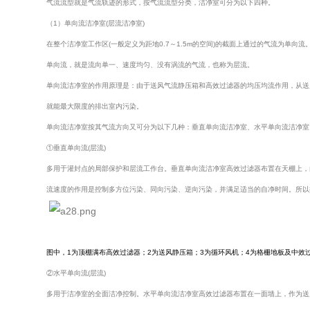
气流流型就是气流轨迹的形式，按气流流型分类，洁净室可分为以下四种。
（1）单向流洁净室(层流洁净室)
在整个洁净室工作区(一般定义为距地0.7～1.5m的空间)的截面上通过的气流为单向流
单向流，就是流向单一、速度均匀、没有涡流的气流，也称为层流。
单向流洁净室的作用原理是：由于送风气流静压箱和高效过滤器的均压均流作用，从送
就能最大限度的排出室内污染。
单向流洁净室按其气流方向又可分为以下几种：垂直单向流洁净室、水平单向流洁净室
①垂直单向流(层流)
多用于灌封点的局部保护和层流工作台。垂直单向流洁净室高效过滤器布置在天棚上，由
流速度的作用是控制多方位污染、同向污染、逆向污染，并满足适当的自净时间。所以
图中，1为顶棚满布高效过滤器；2为送风静压箱；3为循环风机；4为格栅地板及中效
②水平单向流(层流)
多用于洁净室的全面洁净控制。水平单向流洁净室高效过滤器布置在一面墙上，作为送