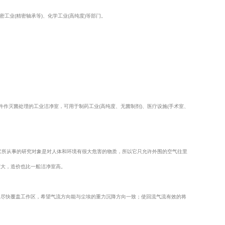
工业(精密轴承等)、化学工业(高纯度)等部门。
作灭菌处理的工业洁净室，可用于制药工业(高纯度、无菌制剂)、医疗设施(手术室、
为它所从事的研究对象是对人体和环境有很大危害的物质，所以它只允许外围的空气往里
度大，造价也比一船洁净室高。
程尽快覆盖工作区，希望气流方向能与尘埃的重力沉降方向一致；使回流气流有效的将