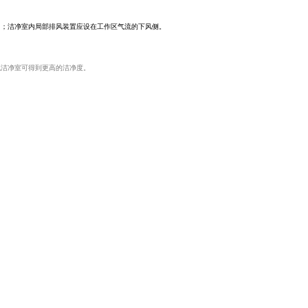
口；洁净室内局部排风装置应设在工作区气流的下风侧。
流洁净室可得到更高的洁净度。