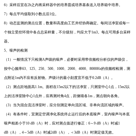
6）采样后宜在2h之内将采样器中的培养皿或培养基条送入培养箱中培养。
7）每点平均值取到小数点后1位。
8）动态监测的测点位置，数量和高度由工艺并经协商确定。每间洁净室或每一
个独立受控环境中各点总采样量，不分级别，均应大于1m3。每点可用多台采样
器。
5、噪声的检测
（1）一般情况下只检测A声级的噪声，必要时采用带倍频程分析仪的声级仪，
按中心频率63、125、250、500、1000、2000、4000、8000Hz的倍频程检测，测
点附近1m内不应有反射物。声级计的最小刻度宜不低于0.2dB（A）。
（2）测点距地面高1.1m。面积在15m2以下的洁净室，只测室中心1点，15m2以
上的洁净室除中心1点外，应再测对角4点，距侧墙各1m，测点朝向各角。
（3）当为混合流洁净室时，应分别测定单向流区域、非单向流区域的噪声。
（4）有条件时，宜测定空调净化系统停止运行后的本底噪声，室内噪声与本底
噪声相差小于10 dB（A）时，应对测点值进行修正：6～9 dB（A）时减1
dB（A），4～5dB（A）时减2dB（A），＜3dB（A）时测定值无效。