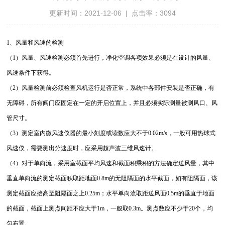
更新时间：2021-12-06 | 点击率：3094
1、风量和风速的检测
（1）风量、风速检测必须首先进行，净化空调各项效果必须是在设计的风量、
风速条件下获得。
（2）风量检测前必须检查风机运行是否正常，系统中各部件安装是否正确，有
无障碍，所有阀门应固定在一定的开启位置上，并且必须实际测量被测风口、风
管尺寸。
（3）测定室内微风速仪器的最小刻度或读数应大不于0.02m/s，一般可用热球式
风速仪，需要测出分速度时，应采用超声波三维风速计。
（4）对于单向流，采用室截面平均风速和截面积乘积的方法确定送风量，其中
垂直单向流的测定截面积取距地面0.8m的无阻隔面的水平截面，如有阻隔面，该
测定截面应抬高至阻隔面之上0.25m；水平单向流取距送风面0.5m的垂直于地面
的截面，截面上测点间距不应大于1m，一般取0.3m。测点数应不少于20个，均
匀布置。