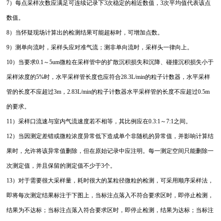
7）每点采样次数应满足可连续记录下3次稳定的相近数值，3次平均值代表该点
数值。
8）当怀疑现场计算出的检测结果可能超标时，可增加点数。
9）测单向流时，采样头应对准气流；测非单向流时，采样头一律向上。
10）当要求0.1～5um微粒在采样管中的扩散沉积损失和沉降、碰撞沉积损失小于
采样浓度的5%时，水平采样管长度也应符合28.3L/min的粒子计数器，水平采样
管的长度不应超过3m，2.83L/min的粒子计数器水平采样管的长度不应超过0.5m
的要求。
11）采样口流速与室内气流速度若不相等，其比例应在0.3:1～7:1之间。
12）当因测定差错或微粒浓度异常低下造成单个非随机的异常值，并影响计算结
果时，允许将该异常值删除，但在原始记录中应注明。每一测定空间只能删除一
次测定值，并且保留的测定值不少于3个。
13）对于需要很大采样量，耗时很大的某粒径微粒的检测，可采用顺序采样法，
即将每次测定结果标注于下图上，当标注点落入不符合要求区时，即停止检测，
结果为不达标；当标注点落入符合要求区时，即停止检测，结果为达标；当标注