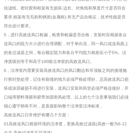
括滤纸、密封胶和框架有无损坏;边长、对角线和厚度尺寸是否符合
要求;框架有无毛刺和锈斑(金属框);有无产品合格证，技术性能是否
符合设计要求。
5，进行高效送风口检漏，检查和检漏是否合格，安装时应根据各台
送风口的阻力大小进行合理调配，对于单向流，同一风口或送风面上
的各过滤器之间，每台额定阻力和各台平均阻力相差应小于5%。洁
净度级别等于和高于100级洁净室的高效送风口。
6，洁净室内需要安装高效送风口的风口翻边和吊顶板之间的接缝施
行密封垫处理，记住有裂缝的地方必须严格处理好。忌高效送风口损
坏或涂层破损不得进行安装，送风口安装和风管必须严格连接好，开
口端用塑料薄膜和胶带加固密风处理。以上的七个注意事项我们必须
细心遵守稍有不对，是直接影响整个洁净室洁净标准，
高效送风口日常维护有哪几个方面：
01高效送风口根据环境的洁净度，更换高效过滤器(高效一般为6-12
个月,高效过滤器不可清洗)。