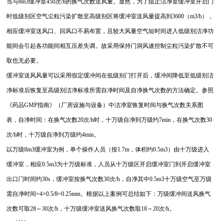
当与8m3缓冲室450次/h的换气次数送风量。显然，为了阻止洁净室缓冲室开启门
时低级别区空气尘粒污染扩散至高级别区将缓冲室送风量提高到3600（m3/h），
相应缓冲室送风口、回风口不易布置，且较大风量空气短时间进入低级别洁净功
能间会引起各功能间相互压差失调。故采用保持门洞风速控制尘粒污染扩散不可
取也无必要。
缓冲室送风风量可以采用假定缓冲间在低级别门打开后，缓冲间降低至低级别洁
净标准后恢复至高级别洁净标准所需自净时间及自净换气次数的方法确定。参照
《药品GMP指南》（厂房设施与设备）中洁净室恢复时间与换气次数关系图
表，自净时间：在换气次数20次/h时，十万级自净到万级约7min，在换气次数30
次/h时，十万级自净到万级约4min。
以万级8m3缓冲室为例，单个操作人员（按1.7m，体积约0.5m3）由十万级进入
缓冲室，相应0.5m3为十万级标准，人员从十万级区开启缓冲室门到开启缓冲室
出口门时间约30s，缓冲室按换气次数30次/h，自净其中0.5m3十万级空气至万级
需自净时间=4×0.5/8=0.25min。根据以上案例可总结如下：万级缓冲间送风换气
次数可取28～30次/h，十万级缓冲室送风换气次数取18～20次/h。