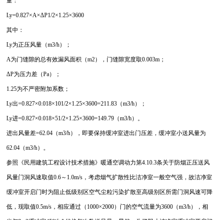
量：
Ly=0.827×A×ΔP1/2×1.25×3600
其中：
Ly为正压风量（m3/h）；
A为门缝隙的总有效漏风面积（m2），门缝隙宽度取0.003m；
ΔP为压力差（Pa）；
1.25为不严密附加系数；
Ly出=0.827×0.018×101/2×1.25×3600=211.83（m3/h）；
Ly进=0.827×0.018×51/2×1.25×3600=149.79（m3/h）。
进出风量差=62.04（m3/h），即要保持缓冲室进出门压差，缓冲室小送风量为
62.04（m3/h）。
参照《民用建筑工程设计技术措施》暖通空调动力第4.10.3条关于防烟正压送风
风量门洞风速取值0.6～1.0m/s，考虑烟气扩散性比洁净室一般空气强，故洁净室
缓冲室开启门时为阻止低级别区空气尘粒污染扩散至高级别区所需门洞风速可降
低，现取值0.5m/s，相应通过（1000×2000）门的空气流量为3600（m3/h），相