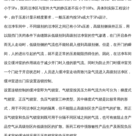
小于5Pa，医药洁净区与室外大气的静压差不应小于10Pa。具体到实际工程设计
中，由于压差计显示精度要求，一般压差均按5Pa或大于5Pa设计。
在洁净车间中，不同级别的洁净区之间已有小5Pa压差，高级别侧保持正压，用
以阻挡门关闭条件下由缝隙从低级别到高级别洁净室的空气渗透，在门开启条件
而无人走动时，低级别侧的气流也不能轻易入侵到高级别侧。但是，在开门的瞬
间，人的进出引起的气流，就不是正常的压差能阻挡得住的。因此，在洁净车间
设立缓冲室的作用就在于减少开门时入侵的脏气流。同时为防止开门时缓冲室另
一个门处于开启状态时，人员进入缓冲室走动而致污染气流进入高级别洁净区，
缓冲室进出门应设置连锁控制。
设置连锁控制的缓冲室即为气锁室。气锁室按其压力和气流方向可分为：梯度式
气锁室、正压气锁室、负压气锁室三种类型。其中梯度式气锁是比较常用的形
式，用于不同洁净区之间的隔离，但不能阻止高级别区含产品空气的扩散。而正
压气锁室和负压气锁室则既可用于分隔不同区域之间的气流，也可有效阻止含产
品空气从高级别区向低级别区的扩散。医药工程中强致敏性产品生产及医院负压
手术室的缓冲就采用正压气锁室和负压气锁室。