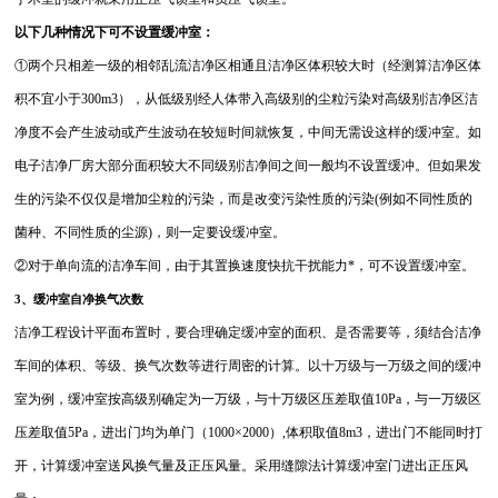
以下几种情况下可不设置缓冲室：
①两个只相差一级的相邻乱流洁净区相通且洁净区体积较大时（经测算洁净区体
积不宜小于300m3），从低级别经人体带入高级别的尘粒污染对高级别洁净区洁
净度不会产生波动或产生波动在较短时间就恢复，中间无需设这样的缓冲室。如
电子洁净厂房大部分面积较大不同级别洁净间之间一般均不设置缓冲。但如果发
生的污染不仅仅是增加尘粒的污染，而是改变污染性质的污染(例如不同性质的
菌种、不同性质的尘源)，则一定要设缓冲室。
②对于单向流的洁净车间，由于其置换速度快抗干扰能力*，可不设置缓冲室。
3
、缓冲室自净换气次数
洁净工程设计平面布置时，要合理确定缓冲室的面积、是否需要等，须结合洁净
车间的体积、等级、换气次数等进行周密的计算。以十万级与一万级之间的缓冲
室为例，缓冲室按高级别确定为一万级，与十万级区压差取值10Pa，与一万级区
压差取值5Pa，进出门均为单门（1000×2000）,体积取值8m3，进出门不能同时打
开，计算缓冲室送风换气量及正压风量。采用缝隙法计算缓冲室门进出正压风