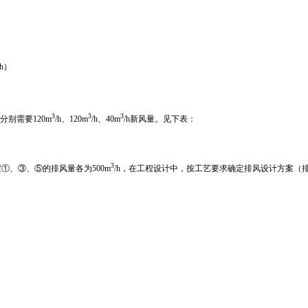
/h）
3
3
3
分别需要120m
/h、120m
/h、40m
/h新风量。见下表：
3
室①、③、⑤的排风量各为500m
/h，在工程设计中，按工艺要求确定排风设计方案（