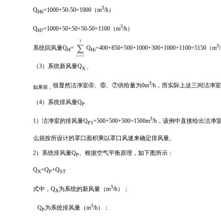
3
Q
=1000+50-50=1000（m
/h）
H6
3
Q
=1000+50+50+50-50=1100（m
/h）
H7
3
系统回风量Q
=
Q
=400+850+500+1000+300+1000+1100=5150（m
H
Hi
（3）系统新风量Q
X：
3
很显然洁净室④、⑥、⑦供给量为0m
/h，而实际上这三间洁净室
如果按
，
（4）系统排风量Q
P
3
1）洁净室的排风量Q
=500+500+500=1500m
/h，该例中直接给出洁净
P1
么就按所设计的罩口面积乘以罩口风速来确定排风量。
2）系统排风量Q
。根据空气平衡原理，如下图所示：
P
Q
=Q
+Q
X
P
ST
3
式中，Q
为系统的新风量（m
/h）；
X
3
Q
为系统排风量（m
/h）；
P