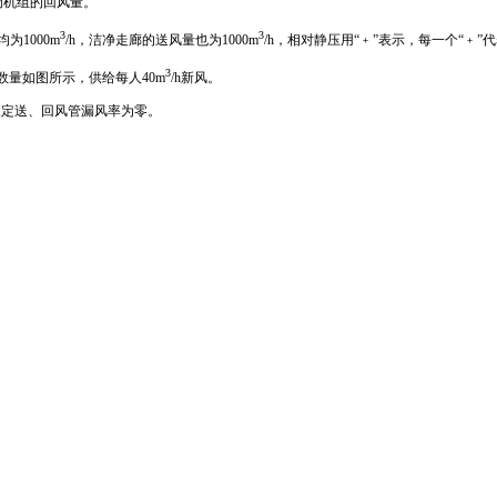
调机组的回风量。
3
3
1000m
/h，洁净走廊的送风量也为1000m
/h，相对静压用“﹢”表示，每一个“﹢”
3
数量如图所示，供给每人40m
/h新风。
假定送、回风管漏风率为零。