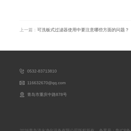
上一篇：
可洗板式过滤器使用中要注意哪些方面的问题？
0532-83713810
116632670@qq.com
青岛市重庆中路878号
2026青岛清永净化设备有限公司版权所有
备案号：鲁ICP备1