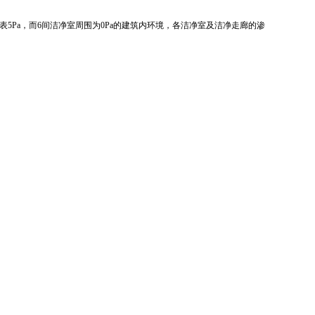
代表5Pa，而6间洁净室周围为0Pa的建筑内环境，各洁净室及洁净走廊的渗