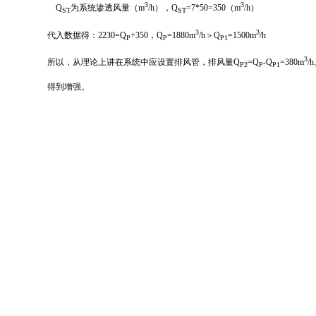
3
3
Q
为系统渗透风量（m
/h），Q
=7*50=350（m
/h）
ST
ST
3
3
代入数据得：2230=Q
+350，Q
=1880m
/h＞Q
=1500m
/h
P
P
P1
3
所以，从理论上讲在系统中应设置排风管，排风量Q
=Q
-Q
=380m
/
P2
P
P1
得到增强。