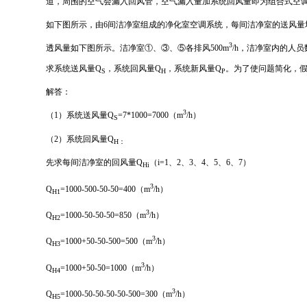
道，周围的空气会漏入回风管，空气漏入量加系统回风量即为组合式空
如下图所示，由6间洁净室组成的净化室空调系统，每间洁净室的送风量均为
3
透风量如下图所示。洁净室①、③、⑤各排风500m
/h，洁净室内的人员
求系统送风量Q
，系统回风量Q
，系统新风量Q
。为了使问题简化，
S
H
P
解答：
3
（1）系统送风量Q
=7*1000=7000（m
/h）
S
（2）系统回风量Q
H：
先求每间洁净室的回风量Q
（i=1、2、3、4、5、6、7）
Hi
3
Q
=1000-500-50-50=400（m
/h）
H1
3
Q
=1000-50-50-50=850（m
/h）
H2
3
Q
=1000+50-50-500=500（m
/h）
H3
3
Q
=1000+50-50=1000（m
/h）
H4
3
Q
=1000-50-50-50-50-500=300（m
/h）
H5