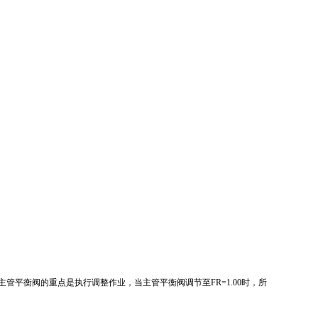
。
管平衡阀的重点是执行调整作业，当主管平衡阀调节至FR=1.00时，所