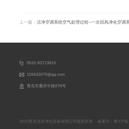
上一篇：
洁净空调系统空气处理过程--一次回风净化空调
0532-83713810
116632670@qq.com
青岛市重庆中路878号
2026青岛清永净化设备有限公司版权所有
备案号：鲁ICP备1