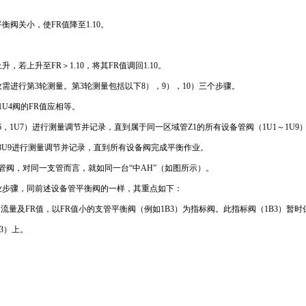
衡阀关小，使FR值降至1.10。
，若上升至FR＞1.10，将其FR值调回1.10。
需进行第3轮测量。第3轮测量包括以下8），9），10）三个步骤。
～1U4阀的FR值应相等。
U6，1U7）进行测量调节并记录，直到属于同一区域管Z1的所有设备管阀（1U1～1U
1～3U9进行测量调节并记录，直到所有设备阀完成平衡作业。
管阀，对同一支管而言，就如同一台“中AH”（如图所示）。
平衡作业步骤，同前述设备管平衡阀的一样，其重点如下：
3）的流量及FR值，以FR值小的支管平衡阀（例如1B3）为指标阀。此指标阀（1B3）暂
3）上。