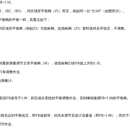
=1.10。
1B2，1B3），对区域管平衡阀（Z1）而言，就如同一台“大AH”（如图所示）。
管平衡阀的平衡一样，其重点如下：
值小的区域管平衡阀（例如Z3）为指标阀。此指标阀（Z3）暂时保持全开状态，不调整。
.10，则重新测量调节主管平衡阀（M），使指标阀Z3的FR值上升到1.10。
只有调整作业。
的测量计。
其FR值等于1.00，则完成水系统的平衡调整作业，否则继续微调FR≠1.00的平衡阀
达到平衡状态，即FR值相等，但尚未调节至设计流量值（即FR=1.00）；而对于主
调节作业。