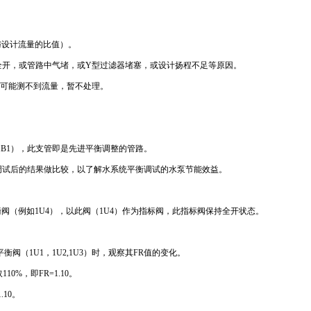
与设计流量的比值）。
全开，或管路中气堵，或Y型过滤器堵塞，或设计扬程不足等原因。
阀可能测不到流量，暂不处理。
1B1），此支管即是先进平衡调整的管路。
调试后的结果做比较，以了解水系统平衡调试的水泵节能效益。
衡阀（例如1U4），以此阀（1U4）作为指标阀，此指标阀保持全开状态。
阀（1U1，1U2,1U3）时，观察其FR值的变化。
0%，即FR=1.10。
10。