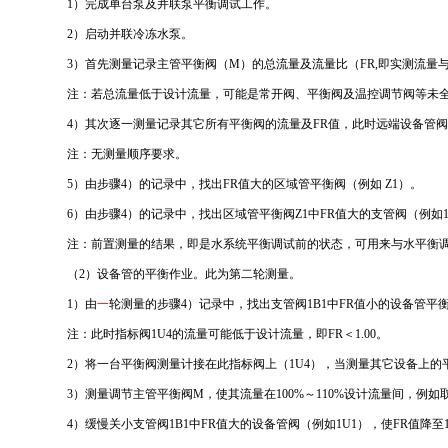
1）完成单台泵及并联泵平衡调试工作。
2）启动并联冷冻水泵。
3）首先测量记录主管平衡阀（M）的总流量及流量比（FR,即实测流量
注：若总流量低于设计流量，可能是常开阀、平衡阀及温控调节阀等未
4）其次逐一测量记录其它所有平衡阀的流量及FR值，此时远端设备管
注：无测量顺序要求。
5）由步骤4）的记录中，找出FR值大的区域管平衡阀（例如 Z1）。
6）由步骤4）的记录中，找出区域管平衡阀Z1中FR值大的支管阀（例如
注：前置测量的结果，即是水系统平衡调试前的状态，可用来与水平衡
（2）设备管的平衡作业。此为第二轮测量。
1）由
一
轮测量的步骤4）记录中，找出支管阀1B1中FR值小的设备管平
注：此时指标阀1U4的流量可能低于设计流量，即FR＜1.00。
2）将一台平衡阀测量计接在此指标阀上（1U4），当测量其它设备上的平衡
3）测量调节主管平衡阀M，使其流量在100%～110%设计流量间，例如取11
4）缓慢关小支管阀1B1中FR值大的设备管阀（例如1U1），使FR值降至1.