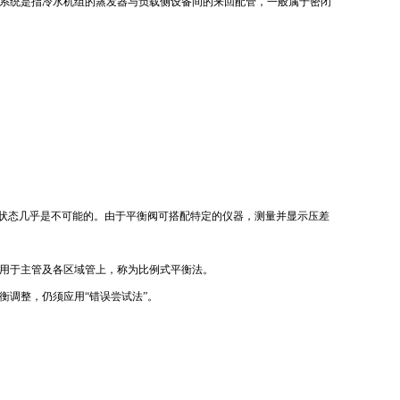
系统是指冷水机组的蒸发器与负载侧设备间的来回配管，一般属于密闭
衡状态几乎是不可能的。由于平衡阀可搭配特定的仪器，测量并显示压差
用于主管及各区域管上，称为比例式平衡法。
调整，仍须应用“错误尝试法”。