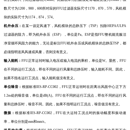
数尺寸为1200，900，600所对应的FFU过滤器实际尺寸1170，870，570，风机模
块的实际尺寸为1174，874，574。
机外余压：
在某一设定风速下，风机模块的总静压下（TSP）扣除HEPA/ULPA
过滤器的阻力，即为机外余压（ESP），单位是Pa。ESP是指FFU整机能克服洁
净室
循环风阻力的能力，无论是标注FFU机外余压或风机模块的总静压TSP，都
必须指明送风风速或风量，否则没有意义。
输入能耗：
FFU正常运转时输入电压或输入电流的乘积，单位是W。显然，FFU
在不同的运行工况点，即在不同的运行风量和总静压时，输入能耗不同。因此，
如果不指名运行工况点，输入能耗值没有意义。
单位噪音：
根据标准IES-RP-CC002，FFU正常运转时在距离出风面中心正下方
1.2m处的噪音值，单位是dB(A)。FFU在不同的运行工况点，即在不同的运行风
量和总静压时，噪音不同。因此，如果不指明运行工况点，噪音值没有意义。
微振：
根据标准IES-RP-CC002，FFU在大运转工况点时的振动幅度和振动速
率，单位分别是mm和mm/s。