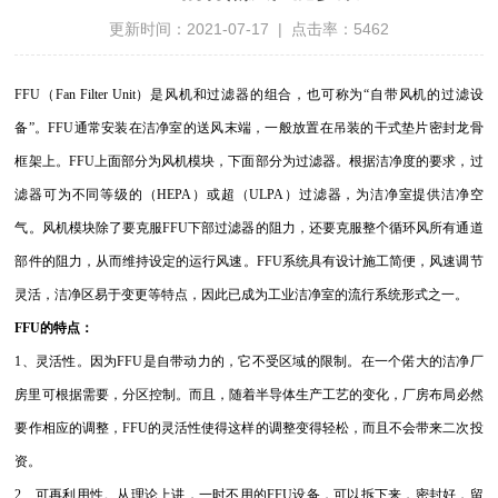
更新时间：2021-07-17 | 点击率：5462
FFU（Fan Filter Unit）是风机和过滤器的组合，也可称为“自带风机的过滤设
备”。FFU通常安装在洁净室的送风末端，一般放置在吊装的干式垫片密封龙骨
框架上。FFU上面部分为风机模块，下面部分为过滤器。根据洁净度的要求，过
滤器可为不同等级的（HEPA）或超（ULPA）过滤器，为洁净室提供洁净空
气。风机模块除了要克服FFU下部过滤器的阻力，还要克服整个循环风所有通道
部件的阻力，从而维持设定的运行风速。FFU系统具有设计施工简便，风速调节
灵活，洁净区易于变更等特点，因此已成为工业洁净室的流行系统形式之一。
FFU的特点：
1、灵活性。因为FFU是自带动力的，它不受区域的限制。在一个偌大的洁净厂
房里可根据需要，分区控制。而且，随着半导体生产工艺的变化，厂房布局必然
要作相应的调整，FFU的灵活性使得这样的调整变得轻松，而且不会带来二次投
资。
2、可再利用性。从理论上讲，一时不用的FFU设备，可以拆下来，密封好，留