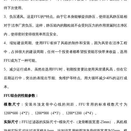
待下次使用。
3、负压通风。这是FFU的*特点。由于它本身能够提供静压，使得送风静压箱相
对于洁净厂房负压。这样，静压箱内的颗粒就不会受到压力的作用泄漏到洁净区
内，使得密封变得很简单而且安全。
4、缩短建设周期。使用FFU省掉了风箱的制作和安装，因为风管在洁净工程
中，占掉很大的建设周期，任何一个投资者都希望投资能尽快带来收益，选用
FFU成为了一种可能。
5、减少运行成本。虽然在选用FFU时，初期投资要比使用风管通风高，但在它
后期运行中，突出的表现出节能、
免维护等特点。用大循环减少40%的运行成
本。
FFU组合的性能参数：
模数尺寸
：安装吊顶龙骨中心线的间距，FFU常用的标准模数尺寸为
1200*600（4'*2'）、1200*900（4'*3'）、1200*1200（4'*4'）。
实际尺寸：
FFU过滤器的实际尺寸=模块尺寸-（龙骨断面宽度-25mm），风机模
块的实际尺寸比过滤器稍大4mm。比如说常用的圆顶龙骨端面宽度为55mm，模