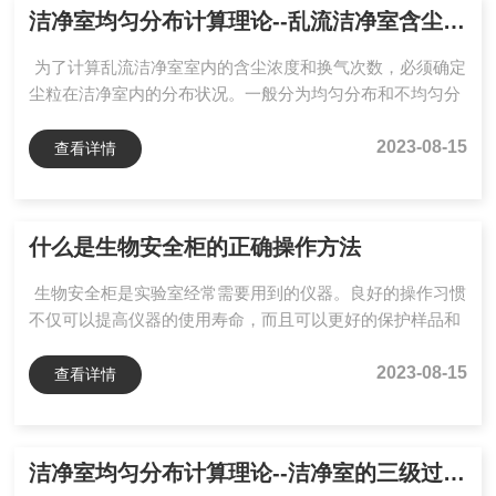
洁净室均匀分布计算理论--乱流洁净室含尘浓度瞬时式
为了计算乱流洁净室室内的含尘浓度和换气次数，必须确定
尘粒在洁净室内的分布状况。一般分为均匀分布和不均匀分
布两种类型。均匀分布，就是假定室内灰尘是均匀分布的，
如果有灰尘发生源，则发生的尘粒由于扩散和气流的带动和
2023-08-15
查看详情
冲淡，能很快在室内达到平衡。为了简化计算，还进一步假
定：通风量是稳定的；发尘量是常数；大气尘浓度是常数；
忽略室内外灰尘的密度和分散度的变化对过滤器效率的影
什么是生物安全柜的正确操作方法
响；忽略渗入的灰尘量和管道产生的可能性；忽略灰尘在管
道内和室内的沉降。此外，设新风通路上过滤器的总效率为
生物安全柜是实验室经常需要用到的仪器。良好的操作习惯
ηn，回风通路...
不仅可以提高仪器的使用寿命，而且可以更好的保护样品和
人员的安全。那什么是生物安全柜正确操作方法呢？1、首
先要确认此次使用的生物安全柜是有合格的第三方检测报告
2023-08-15
查看详情
的，并且在有效期内，生物安全柜检测是每年必须要做的。
2、操作前应将本次操作不需要的物品移出安全柜，并且将
所需的全部物品移入安全柜，避免双臂频繁穿过气幕破坏气
洁净室均匀分布计算理论--洁净室的三级过滤系统
流；并且在移入前用75%酒精擦拭表面消毒，以去除污染。