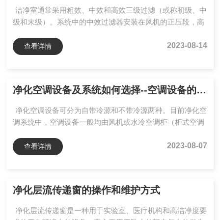
打开风机5～10分钟，待柜内空气净化并气流稳定后再进行
洁净室通常采用粗效、中效和高效三级过滤（或称初级、中
实验操作...
级和末级）。系统中的中效过滤器安装在风机的正压段，高
效过滤器安装在送风末端，回风口安装中效或粗效过滤器。
末级过滤器是高效过滤器的系统称为高效空气净化系统，末
2023-08-14
查看详情
级过滤器是中效过滤器的系统称为中效空气净化系统。下图
所示的是乱流洁净室系统的基本图示。上图中，Nt为某时间
t（min）的室内含尘浓度（粒/L）N为室内稳定含尘浓度
净化空调设备及系统如何选择--空调设备的选择
（粒/L）N0为室内原始含尘浓度，即t=0时的含尘浓度
（粒/L）V为洁净室容积（m3）n为换气次数（次/h）G...
净化空调设备可分为自带冷源和不带冷源两种。目前净化空
调系统中，空调设备一般均由风机或水冷空调柜（柜式空调
机）承担。其优点是设备结构紧凑，占地面积小，安装、运
行简便，但是因风机一般是用低噪声风机，机组出口可利用
2023-08-07
查看详情
的余压不多。为了达到系统总阻力的需要，设计时均采用增
加加压风机箱或末端净化机组来提高总风压，因此在设计中
对机组串联后的组合工况要认真分析，因为两风机串联的总
净化层流传递窗的操作和维护方式
风压比两风机风压之和小，选型时要保证两串联机组的额定
风量接近，这样才不会在运行中出现总风压不足的现象。同
净化层流传递窗是一种用于实验室、医疗机构和高洁净度要
样两台风机并...