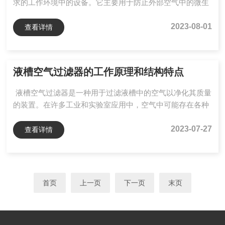
求的工作环境中的设备。它主要用于防止外部空气中的微生
物和颗粒物进入特定区域，保持工作环境的洁净度和无菌状
态，以确保实验或手术的准确性和安全性。工作原理是通过
2023-08-01
查看详情
高效净化器过滤外部空气中的微生物和颗粒物。该窗口内部
设置有高效过滤器，可以有效过滤空气中的各种污染物，如
灰尘、细菌、病毒和花粉等。同时，窗口还配备有风扇系
液槽空气过滤器的工作原理和结构特点
统，使过滤后的洁净空气在窗口两侧形成一个层流空气幕，
防止外界污染物进入。净化层流传递窗通常采用双窗设计，
液槽空气过滤器是一种用于过滤液槽中的空气以净化其质量
即内窗和外窗。...
的装置。在许多工业和实验室应用中，空气中可能存在各种
颗粒物、微生物和有害气体，这些污染物可能对人体健康和
工艺操作造成危害。设计旨在通过有效地捕获和去除这些污
2023-07-27
查看详情
染物来提供洁净的空气环境。液槽空气过滤器通常由以下几
个组成部分构成：过滤介质、滤材支撑结构、进气口和出气
口。过滤介质是最关键的部分，它决定了过滤器的过滤效率
和性能。常见的过滤介质包括纤维素纸、活性炭、玻璃纤维
首页
上一页
下一页
末页
和合成纤维等。这些过滤介质具有不同的孔径和表面特性，
可以捕捉不同...